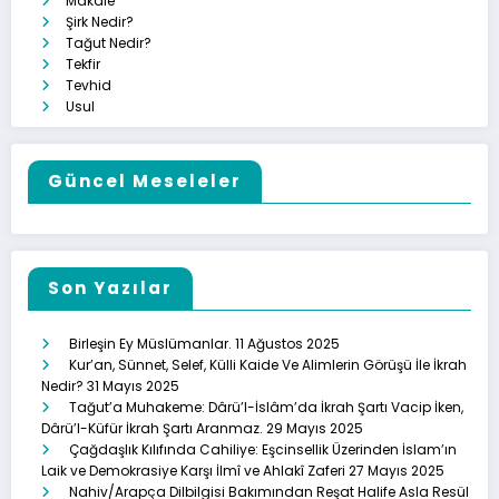
Makale
Şirk Nedir?
Tağut Nedir?
Tekfir
Tevhid
Usul
Güncel Meseleler
Son Yazılar
Birleşin Ey Müslümanlar.
11 Ağustos 2025
Kur’an, Sünnet, Selef, Külli Kaide Ve Alimlerin Görüşü İle İkrah
Nedir?
31 Mayıs 2025
Tağut’a Muhakeme: Dârü’l-İslâm’da İkrah Şartı Vacip İken,
Dârü’l-Küfür İkrah Şartı Aranmaz.
29 Mayıs 2025
Çağdaşlık Kılıfında Cahiliye: Eşcinsellik Üzerinden İslam’ın
Laik ve Demokrasiye Karşı İlmî ve Ahlakî Zaferi
27 Mayıs 2025
Nahiv/Arapça Dilbilgisi Bakımından Reşat Halife Asla Resül