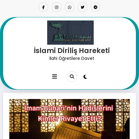
İçeriğe
atla
İslami Diriliş Hareketi
İmam Buhari’nin Hadislerini
İlahi Öğretilere Davet
Kimler Rivayet Etti?