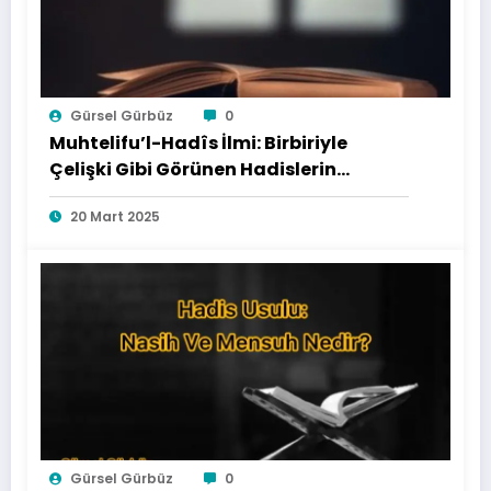
Gürsel Gürbüz
0
Muhtelifu’l-Hadîs İlmi: Birbiriyle
Çelişki Gibi Görünen Hadislerin
Uzlaştırılması
20 Mart 2025
Gürsel Gürbüz
0