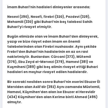
İmam Buhari’nin hadisleri dinleyenler arasında;
Nesevi (290), Nesefi, firebri (320), Pezdevi (329),
Mehamili (330) gibi Buhari’nin beş talebesi Sahih
Buhari’yi rivayet etmiştir.
Bugün elimizde olan ve İmam Buhari’den dinleyerek,
yazıp ve bize riayet eden imam en önemli
talebelerinden olan Firebri nushasıdır. Aynı şekilde
Frebri’den Buhari’nin hadislerinin en az on ravi
nakletmiştir. Bunlardan: Cürcani (373), Mütemil
(376), Ebu Zeyd el-Mervezi (379), Hamevi (381) ve
Kuşmiheni (389) gibi beş alimin rivayet ettiği Buhari
hadisleri en meşhur rivayet edilen hadislerdir.
Bir sonraki nesilden sonra Buhari’nin eserini Ebuzer Él
Merviden alan Asili’dir (392) Aynı zamanda Müstemli,
Hamavi, Küşmihen’den alan ise Ebuzer el Herevidir
(434) Küşmihen’den alan Kerime binti Ahmed (495)
almıştır.