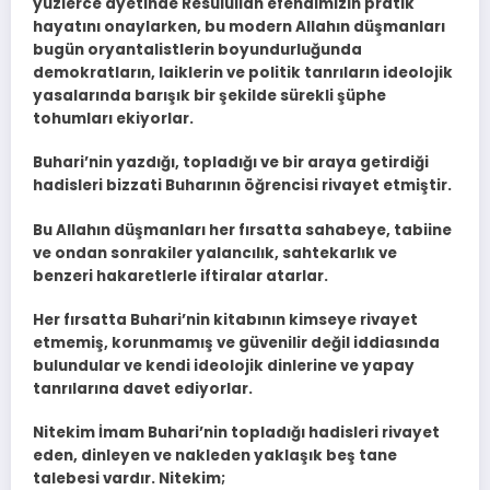
yüzlerce ayetinde Resulullah efendimizin pratik
hayatını onaylarken, bu modern Allahın düşmanları
bugün oryantalistlerin boyundurluğunda
demokratların, laiklerin ve politik tanrıların ideolojik
yasalarında barışık bir şekilde sürekli şüphe
tohumları ekiyorlar.
Buhari’nin yazdığı, topladığı ve bir araya getirdiği
hadisleri bizzati Buharının öğrencisi rivayet etmiştir.
Bu Allahın düşmanları her fırsatta sahabeye, tabiine
ve ondan sonrakiler yalancılık, sahtekarlık ve
benzeri hakaretlerle iftiralar atarlar.
Her fırsatta Buhari’nin kitabının kimseye rivayet
etmemiş, korunmamış ve güvenilir değil iddiasında
bulundular ve kendi ideolojik dinlerine ve yapay
tanrılarına davet ediyorlar.
Nitekim İmam Buhari’nin topladığı hadisleri rivayet
eden, dinleyen ve nakleden yaklaşık beş tane
talebesi vardır. Nitekim;