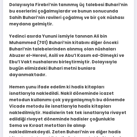
Dolayısıyla Firebri’nin tanınmış üç talebesi Buhari’nin
bu eserlerini çoğalmışlardır ve bunun sonucunda
Sahih Buhari’nin ravileri çoğalmış ve bir çok nüshası
meydana gelmiştir.
Yedinci asırda Yununi ismiyle tanınan Ali bin
Muhammed (701) Buhari’nin kitabını diğer önceki
Buhari’nin talebelerinden alınmış olan nüshaları
Abuzer el-Herevi, Asili ve Abu’l Kasım ed-Dimeşki ve
Ebu’l Vakt nushalarını birleştirmiştir. Dolayısıyla
bugün elimizdeki Buhari metni bunlara
dayanmaktadır.
Hemen şunu ifade edelim ki hadis kitapları
isnatlarıyla nakledildi. Nakil döneminde icazet
metodun kullanımı çok yaygınlaşmıştı bu dönemde
Vicade metodu ile isnatlarıyla hadis kitapları
nakledilmiştir. Hadislerin tek tek isnatlarıyla rivayet
edildiği rivayet döneminde hadisler çoğunlukla
Sema ve Kıraat metotları ile alınıp
nakledilmekdeydi. Zaten Buhari’nin ve diğer hadis