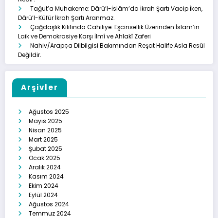
Tağut’a Muhakeme: Dârü’l-İslâm’da İkrah Şartı Vacip İken,
Dârü’l-Küfür İkrah Şartı Aranmaz.
Çağdaşlık Kılıfında Cahiliye: Eşcinsellik Üzerinden İslam’ın
Laik ve Demokrasiye Karşı İlmî ve Ahlakî Zaferi
Nahiv/Arapça Dilbilgisi Bakımından Reşat Halife Asla Resül
Değildir.
Arşivler
Ağustos 2025
Mayıs 2025
Nisan 2025
Mart 2025
Şubat 2025
Ocak 2025
Aralık 2024
Kasım 2024
Ekim 2024
Eylül 2024
Ağustos 2024
Temmuz 2024