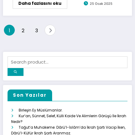
Daha fazlasını oku
25 Ocak 2025
Yazı
1
2
3
gezinmesi
Son Yazılar
Birleşin Ey Müslümanlar.
Kur’an, Sünnet, Selef, Külli Kaide Ve Alimlerin Görüşü İle İkrah
Nedir?
Tağut’a Muhakeme: Dârü’l-İslâm’da İkrah Şartı Vacip İken,
Dârü’l-Küfür İkrah Şartı Aranmaz.