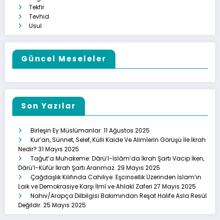
Tekfir
Tevhid
Usul
Güncel Meseleler
Son Yazılar
Birleşin Ey Müslümanlar.
11 Ağustos 2025
Kur’an, Sünnet, Selef, Külli Kaide Ve Alimlerin Görüşü İle İkrah
Nedir?
31 Mayıs 2025
Tağut’a Muhakeme: Dârü’l-İslâm’da İkrah Şartı Vacip İken,
Dârü’l-Küfür İkrah Şartı Aranmaz.
29 Mayıs 2025
Çağdaşlık Kılıfında Cahiliye: Eşcinsellik Üzerinden İslam’ın
Laik ve Demokrasiye Karşı İlmî ve Ahlakî Zaferi
27 Mayıs 2025
Nahiv/Arapça Dilbilgisi Bakımından Reşat Halife Asla Resül
Değildir.
25 Mayıs 2025