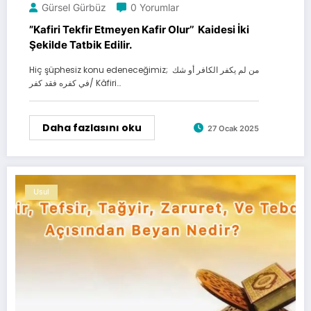
Gürsel Gürbüz
0 Yorumlar
”Kafiri Tekfir Etmeyen Kafir Olur’’ Kaidesi İki
Şekilde Tatbik Edilir.
Hiç şüphesiz konu edeneceğimiz; من لم يكفر الكافر أو شك
في كفره فقد كفر/ Kâfiri…
Daha fazlasını oku
27 Ocak 2025
Usul