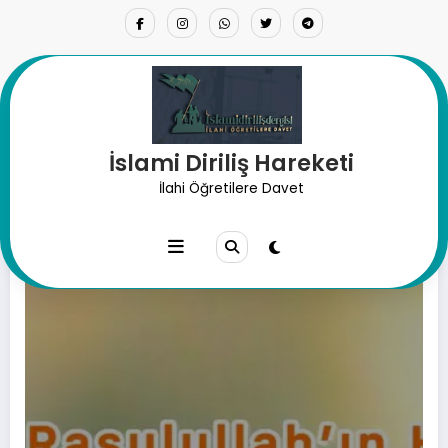
İçeriğe
atla
İslami Diriliş Hareketi
Month: Ocak 2025
İlahi Öğretilere Davet