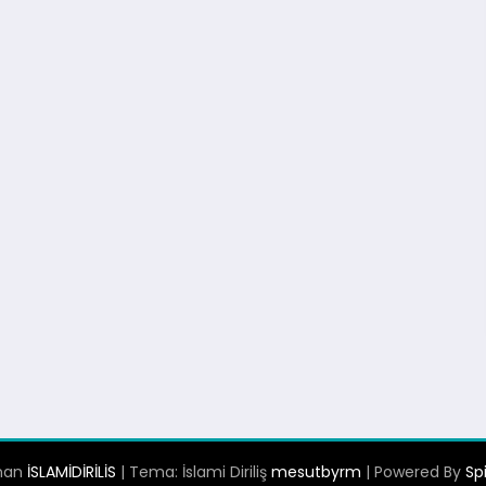
unan
İSLAMİDİRİLİS
| Tema: İslami Diriliş
mesutbyrm
| Powered By
Sp