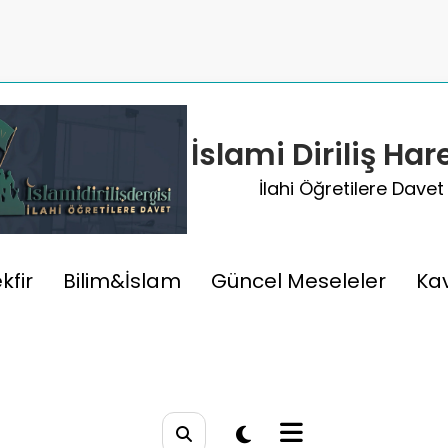
İslami Diriliş Har
İlahi Öğretilere Davet
kfir
Bilim&İslam
Güncel Meseleler
Ka