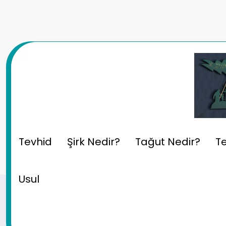
İçeriğe
atla
Month: Ağustos 2025
Tevhid
Şirk Nedir?
Tağut Nedir?
Te
Usul