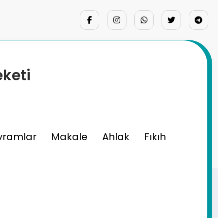
eketi
vramlar
Makale
Ahlak
Fıkıh