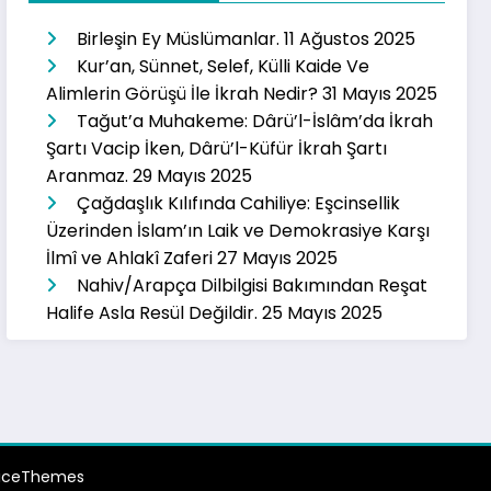
Birleşin Ey Müslümanlar.
11 Ağustos 2025
Kur’an, Sünnet, Selef, Külli Kaide Ve
Alimlerin Görüşü İle İkrah Nedir?
31 Mayıs 2025
Tağut’a Muhakeme: Dârü’l-İslâm’da İkrah
Şartı Vacip İken, Dârü’l-Küfür İkrah Şartı
Aranmaz.
29 Mayıs 2025
Çağdaşlık Kılıfında Cahiliye: Eşcinsellik
Üzerinden İslam’ın Laik ve Demokrasiye Karşı
İlmî ve Ahlakî Zaferi
27 Mayıs 2025
Nahiv/Arapça Dilbilgisi Bakımından Reşat
Halife Asla Resül Değildir.
25 Mayıs 2025
iceThemes