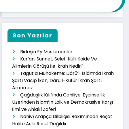
Son Yazılar
Birleşin Ey Müslümanlar.
Kur’an, Sünnet, Selef, Külli Kaide Ve
Alimlerin Görüşü İle İkrah Nedir?
Tağut’a Muhakeme: Dârü’l-İslâm’da İkrah
Şartı Vacip İken, Dârü’l-Küfür İkrah Şartı
Aranmaz.
Çağdaşlık Kılıfında Cahiliye: Eşcinsellik
Üzerinden İslam’ın Laik ve Demokrasiye Karşı
İlmî ve Ahlakî Zaferi
Nahiv/Arapça Dilbilgisi Bakımından Reşat
Halife Asla Resül Değildir.