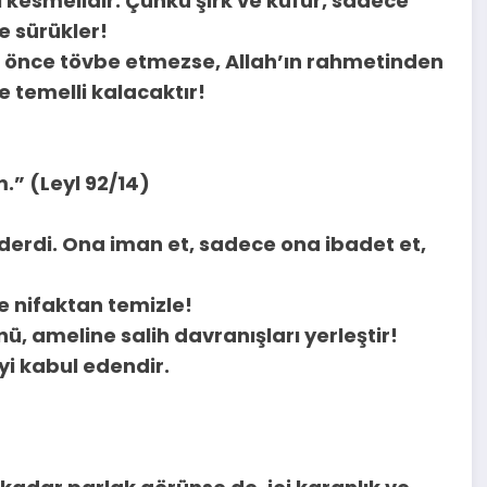
 kesmelidir. Çünkü şirk ve küfür, sadece
e sürükler!
n önce tövbe etmezse, Allah’ın rahmetinden
temelli kalacaktır!
.” (Leyl 92/14)
nderdi. Ona iman et, sadece ona ibadet et,
ve nifaktan temizle!
ü, ameline salih davranışları yerleştir!
yi kabul edendir.