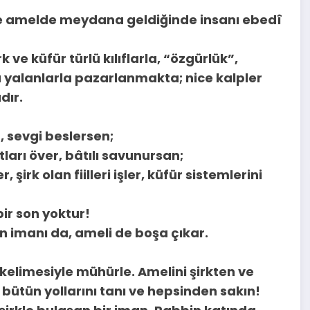
lde ve amelde meydana geldiğinde insanı ebedî
k ve küfür türlü kılıflarla, “özgürlük”,
lü yalanlarla pazarlanmakta; nice kalpler
dır.
 sevgi beslersen;
tları över, bâtılı savunursan;
irk olan fiilleri işler, küfür sistemlerini
ir son yoktur!
 imanı da, ameli de boşa çıkar.
id kelimesiyle mühürle. Amelini şirkten ve
k bütün yollarını tanı ve hepsinden sakın!