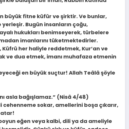
irkle bulaşan bir iman, Rabbin katında
büyük fitne küfür ve şirktir. Ve bunlar,
 yerleşir. Bugün insanların çoğu,
dayalı hukukları benimseyerek, türbelere
 olmadan imanlarını tüketmektedirler.
, Küfrü her haliyle reddetmek, Kur’an ve
nmak ve dua etmek, imanı muhafaza etmenin
etmeyeceği en büyük suçtur! Allah Teâlâ şöyle
nı asla bağışlamaz.” (Nisâ 4/48)
edi cehenneme sokar, amellerini boşa çıkarır,
 atar!
boyun eğen veya kalbi, dili ya da ameliyle