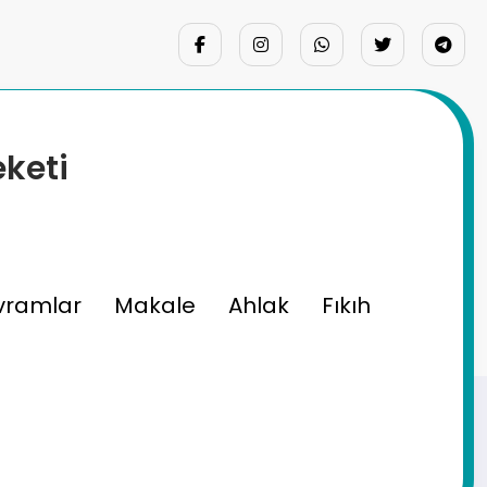
eketi
vramlar
Makale
Ahlak
Fıkıh