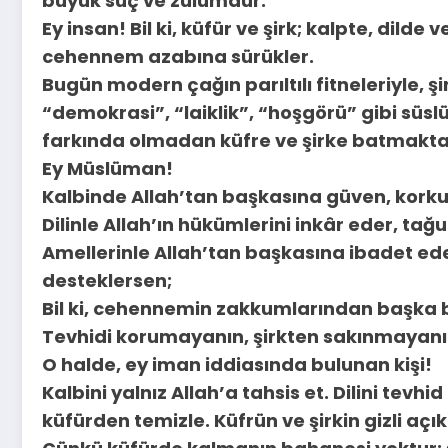
büyük suç ve zulümdür.
Ey insan! Bil ki, küfür ve şirk; kalpte, di
cehennem azabına sürükler.
Bugün modern çağın parıltılı fitneleriyle, şir
“demokrasi”, “laiklik”, “hoşgörü” gibi süs
farkında olmadan küfre ve şirke batmakta
Ey Müslüman!
Kalbinde Allah’tan başkasına güven, korku,
Dilinle Allah’ın hükümlerini inkâr eder, tağu
Amellerinle Allah’tan başkasına ibadet eder, ş
desteklersen;
Bil ki, cehennemin zakkumlarından başka b
Tevhidi korumayanın, şirkten sakınmayanın
O halde, ey iman iddiasında bulunan kişi!
Kalbini yalnız Allah’a tahsis et. Dilini tevh
küfürden temizle. Küfrün ve şirkin gizli açı