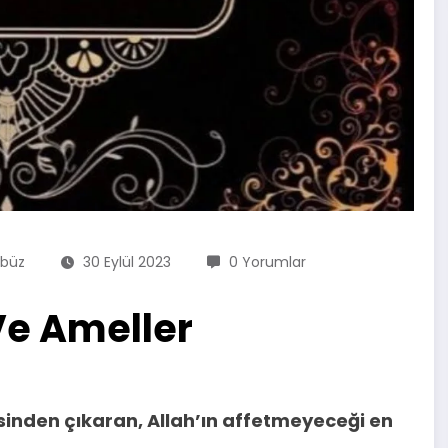
rbüz
30 Eylül 2023
0 Yorumlar
Ve Ameller
resinden çıkaran, Allah’ın affetmeyeceği en