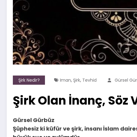
,
,
Şirk Nedir?
Iman
Şirk
Tevhid
Gürsel Gü
Şirk Olan İnanç, Söz 
Gürsel Gürbüz
Şüphesiz ki küfür ve şirk, insanı İslam dai