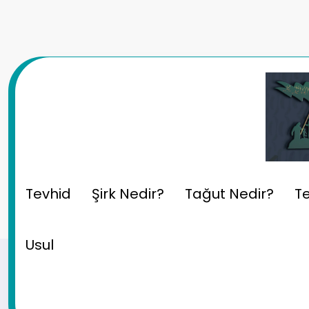
İçeriğe
atla
Şirk Olan İnanç, Söz Ve A
Tevhid
Şirk Nedir?
Tağut Nedir?
Te
Usul