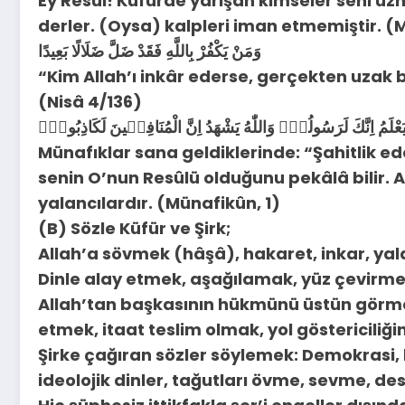
Ey Resûl! Küfürde yarışan kimseler seni üzme
derler. (Oysa) kalpleri iman etmemiştir. (
وَمَنْ يَكْفُرْ بِاللَّهِ فَقَدْ ضَلَّ ضَلَالًا بَعِيدًا
“Kim Allah’ı inkâr ederse, gerçekten uzak 
(Nisâ 4/136)
 يَعْلَمُ اِنَّكَ لَرَسُولُهُۜ وَاللّٰهُ يَشْهَدُ اِنَّ الْمُنَافِق۪ينَ لَكَاذِبُونَۚ
Münafıklar sana geldiklerinde: “Şahitlik eder
senin O’nun Resûlü olduğunu pekâlâ bilir. A
yalancılardır. (Münafikûn, 1)
(B) Sözle Küfür ve Şirk;
Allah’a sövmek (hâşâ), hakaret, inkar, y
Dinle alay etmek, aşağılamak, yüz çevirm
Allah’tan başkasının hükmünü üstün görmek
etmek, itaat teslim olmak, yol göstericiliğ
Şirke çağıran sözler söylemek: Demokrasi, l
ideolojik dinler, tağutları övme, sevme, 