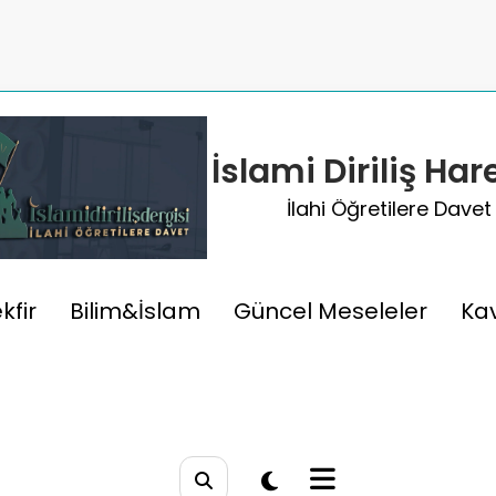
İslami Diriliş Har
İlahi Öğretilere Davet
meller
kfir
Bilim&İslam
Güncel Meseleler
Ka