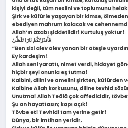
ona ortak koşan bir kimse, kurtuluş ümidini
kişiyi değil, tüm neslini ve toplumunu helak
Şirk ve küfürle yaşayan bir kimse, ölmede
ebediyen mahrum kalacak ve cehennemde 
Allah’ın azabı şiddetlidir! Kurtuluş yoktur!
فَأَنذَرْتُكُمْ نَارًا تَلَظَّىٰ
“Ben sizi alev alev yanan bir ateşle uyardım
Ey kardeşim!
Allah seni yarattı, nimet verdi, hidayet gö
hiçbir şeyi onunla eş tutma!
Kalbini, dilini ve amelini şirkten, küfürden 
Kalbine Allah korkusunu, diline tevhid sözün
Unutma! Allah Teâlâ çok affedicidir, tövbe
Şu an hayattasın; kapı açık!
Tövbe et! Tevhidi tam yerine getir!
Dünya, bir imtihan yeridir.