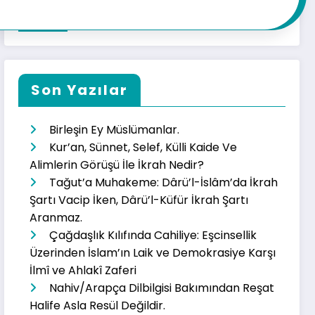
Son Yazılar
Birleşin Ey Müslümanlar.
Kur’an, Sünnet, Selef, Külli Kaide Ve
Alimlerin Görüşü İle İkrah Nedir?
Tağut’a Muhakeme: Dârü’l-İslâm’da İkrah
Şartı Vacip İken, Dârü’l-Küfür İkrah Şartı
Aranmaz.
Çağdaşlık Kılıfında Cahiliye: Eşcinsellik
Üzerinden İslam’ın Laik ve Demokrasiye Karşı
İlmî ve Ahlakî Zaferi
Nahiv/Arapça Dilbilgisi Bakımından Reşat
Halife Asla Resül Değildir.