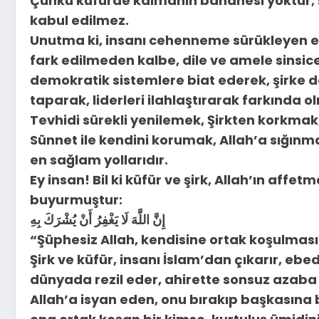
Çünkü küfürde kalmanın bahanesi yoktur; ş
kabul edilmez.
Unutma ki, insanı cehenneme sürükleyen en 
fark edilmeden kalbe, dile ve amele sinsice
demokratik sistemlere biat ederek, şirke 
taparak, liderleri ilahlaştırarak farkında
Tevhidi sürekli yenilemek, Şirkten korkmak
Sünnet ile kendini korumak, Allah’a sığı
en sağlam yollarıdır.
Ey insan! Bil ki küfür ve şirk, Allah’ın aff
buyurmuştur:
إِنَّ اللَّهَ لَا يَغْفِرُ أَنْ يُشْرَكَ بِهِ
“Şüphesiz Allah, kendisine ortak koşulması
Şirk ve küfür, insanı İslam’dan çıkarır, eb
dünyada rezil eder, ahirette sonsuz azaba
Allah’a isyan eden, onu bırakıp başkasına 