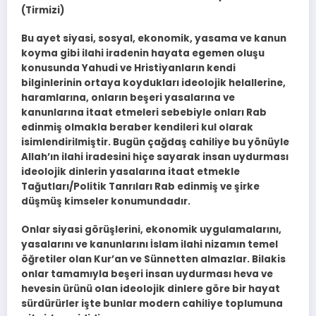
(Tirmizi)
Bu ayet siyasi, sosyal, ekonomik, yasama ve kanun
koyma gibi ilahi iradenin hayata egemen oluşu
konusunda Yahudi ve Hristiyanların kendi
bilginlerinin ortaya koydukları ideolojik helallerine,
haramlarına, onların beşeri yasalarına ve
kanunlarına itaat etmeleri sebebiyle onları Rab
edinmiş olmakla beraber kendileri kul olarak
isimlendirilmiştir. Bugün çağdaş cahiliye bu yönüyle
Allah’ın ilahi iradesini hiçe sayarak insan uydurması
ideolojik dinlerin yasalarına itaat etmekle
Tağutları/Politik Tanrıları Rab edinmiş ve şirke
düşmüş kimseler konumundadır.
Onlar siyasi görüşlerini, ekonomik uygulamalarını,
yasalarını ve kanunlarını İslam ilahi nizamın temel
öğretiler olan Kur’an ve Sünnetten almazlar. Bilakis
onlar tamamıyla beşeri insan uydurması heva ve
hevesin ürünü olan ideolojik dinlere göre bir hayat
sürdürürler işte bunlar modern cahiliye toplumuna