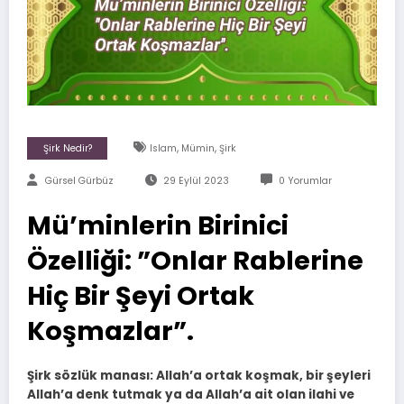
,
,
Şirk Nedir?
Islam
Mümin
Şirk
Gürsel Gürbüz
29 Eylül 2023
0 Yorumlar
Mü’minlerin Birinici
Özelliği: ”Onlar Rablerine
Hiç Bir Şeyi Ortak
Koşmazlar”.
Şirk sözlük manası: Allah’a ortak koşmak, bir şeyleri
Allah’a denk tutmak ya da Allah’a ait olan ilahi ve