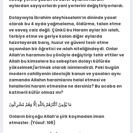
aylardan sayıyorlardı yani yerlerini değiştiriyorlardı.
Dolayısıyla İbrahim aleyhisselam’ın dininde yasal
olarak bu 4 ayda yağmalama, öldürme, talan etme
ve savaş caiz değil. Çünkü bu Haram aylar bir ıslah,
terbiye etme ve geriye kalan diğer aylarda
hazırlayarak barış, huzur ve güveni tesir etme
açısından bir öğretici ve ıslah niteliğindeydi. Onlar
Allah’ın haramını bu yönüyle değiştirip tehir ettiler ve
Allah bu kimselere bu sebepten dolayı küfürde
yükselmek/artmak olarak isimlendirdi. Peki bugün
modern cahiliyenin ideolojik kanun ve yasaları aynı
zamanda Allahın haramlarını helal etmesi ve
helallerini haram etmesine ne dersiniz? Bu acaba en
katmerli küfür olmaz mı?
مَا يُؤْمِنُ اَكْثَرُهُمْ بِاللّٰهِ اِلَّا وَهُمْ مُشْرِكُونَ
Onların birçoğu Allah’a şirk koşmadan iman
etmezler. (Yûsuf: 106)