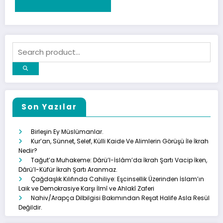
Son Yazılar
Birleşin Ey Müslümanlar.
Kur’an, Sünnet, Selef, Külli Kaide Ve Alimlerin Görüşü İle İkrah
Nedir?
Tağut’a Muhakeme: Dârü’l-İslâm’da İkrah Şartı Vacip İken,
Dârü’l-Küfür İkrah Şartı Aranmaz.
Çağdaşlık Kılıfında Cahiliye: Eşcinsellik Üzerinden İslam’ın
Laik ve Demokrasiye Karşı İlmî ve Ahlakî Zaferi
Nahiv/Arapça Dilbilgisi Bakımından Reşat Halife Asla Resül
Değildir.