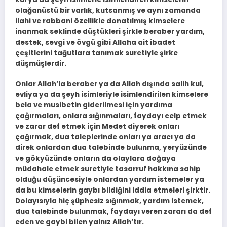
olağanüstü bir varlık, kutsanmış ve aynı zamanda
ilahi ve rabbani özellikle donatılmış kimselere
inanmak seklinde düştükleri şirkle beraber yardım,
destek, sevgi ve övgü gibi Allaha ait ibadet
çeşitlerini tağutlara tanımak suretiyle şirke
düşmüşlerdir.
Onlar Allah’la beraber ya da Allah dışında salih kul,
evliya ya da şeyh isimleriyle isimlendirilen kimselere
bela ve musibetin giderilmesi için yardıma
çağırmaları, onlara sığınmaları, faydayı celp etmek
ve zarar def etmek için Medet diyerek onları
çağırmak, dua taleplerinde onları ya aracı ya da
direk onlardan dua talebinde bulunma, yeryüzünde
ve gökyüzünde onların da olaylara doğaya
müdahale etmek suretiyle tasarruf hakkına sahip
olduğu düşüncesiyle onlardan yardım istemeler ya
da bu kimselerin gaybı bildiğini iddia etmeleri şirktir.
Dolayısıyla hiç şüphesiz sığınmak, yardım istemek,
dua talebinde bulunmak, faydayı veren zararı da def
eden ve gaybi bilen yalnız Allah’tır.