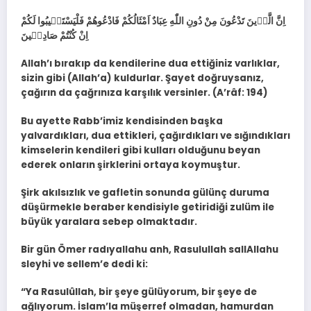
اِنَّ الَّذ۪ينَ تَدْعُونَ مِنْ دُونِ اللّٰهِ عِبَادٌ اَمْثَالُكُمْ فَادْعُوهُمْ فَلْيَسْتَج۪يبُوا لَكُمْ
اِنْ كُنْتُمْ صَادِق۪ينَ
Allah’ı bırakıp da kendilerine dua ettiğiniz varlıklar,
sizin gibi (Allah’a) kuldurlar. Şayet doğruysanız,
çağırın da çağrınıza karşılık versinler. (A’râf: 194)
Bu ayette Rabb’imiz kendisinden başka
yalvardıkları, dua ettikleri, çağırdıkları ve sığındıkları
kimselerin kendileri gibi kulları olduğunu beyan
ederek onların şirklerini ortaya koymuştur.
Şirk akılsızlık ve gafletin sonunda gülünç duruma
düşürmekle beraber kendisiyle getiridiği zulüm ile
büyük yaralara sebep olmaktadır.
Bir gün Ömer radıyallahu anh, Rasulullah sallAllahu
sleyhi ve sellem’e dedi ki:
“Ya Rasulûllah, bir şeye gülüyorum, bir şeye de
ağlıyorum. İslam’la müşerref olmadan, hamurdan