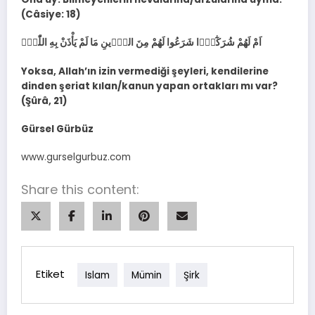
(Câsiye: 18)
اَمْ لَهُمْ شُرَكٰٓؤُ۬ا شَرَعُوا لَهُمْ مِنَ الدّ۪ينِ مَا لَمْ يَأْذَنْ بِهِ اللّٰهُۜ
Yoksa, Allah’ın izin vermediği şeyleri, kendilerine
dinden şeriat kılan/kanun yapan ortakları mı var?
(Şûrâ, 21)
Gürsel Gürbüz
www.gurselgurbuz.com
Share this content:
Etiket
Islam
Mümin
Şirk