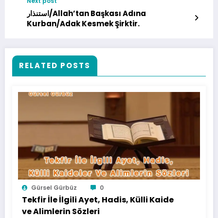
Next post
استنذار/Allah’tan Başkası Adına
Kurban/Adak Kesmek Şirktir.
RELATED POSTS
Gürsel Gürbüz
0
Tekfir İle İlgili Ayet, Hadis, Külli Kaide
ve Alimlerin Sözleri