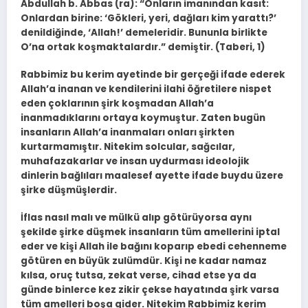
Abdullah b. Abbas (ra): “Onların imanından kasıt:
Onlardan birine: ‘Gökleri, yeri, dağları kim yarattı?’
denildiğinde, ‘Allah!’ demeleridir. Bununla birlikte
O’na ortak koşmaktalardır.” demiştir. (Taberi, 1)
Rabbimiz bu kerim ayetinde bir gerçeği ifade ederek
Allah’a inanan ve kendilerini ilahi öğretilere nispet
eden çoklarının şirk koşmadan Allah’a
inanmadıklarını ortaya koymuştur. Zaten bugün
insanların Allah’a inanmaları onları şirkten
kurtarmamıştır. Nitekim solcular, sağcılar,
muhafazakarlar ve insan uydurması ideolojik
dinlerin bağlıları maalesef ayette ifade buydu üzere
şirke düşmüşlerdir.
İflas nasıl malı ve mülkü alıp götürüyorsa aynı
şekilde şirke düşmek insanların tüm amellerini iptal
eder ve kişi Allah ile bağını koparıp ebedi cehenneme
götüren en büyük zulümdür. Kişi ne kadar namaz
kılsa, oruç tutsa, zekat verse, cihad etse ya da
günde binlerce kez zikir çekse hayatında şirk varsa
tüm amelleri boşa gider. Nitekim Rabbimiz kerim