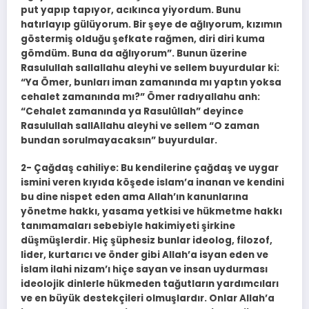
put yapıp tapıyor, acıkınca yiyordum. Bunu
hatırlayıp gülüyorum. Bir şeye de ağlıyorum, kızımın
göstermiş olduğu şefkate rağmen, diri diri kuma
gömdüm. Buna da ağlıyorum”. Bunun üzerine
Rasulullah sallallahu aleyhi ve sellem buyurdular ki:
“Ya Ömer, bunları iman zamanında mı yaptın yoksa
cehalet zamanında mı?” Ömer radıyallahu anh:
“Cehalet zamanında ya Rasulûllah” deyince
Rasulullah sallAllahu aleyhi ve sellem “O zaman
bundan sorulmayacaksın” buyurdular.
2- Çağdaş cahiliye: Bu kendilerine çağdaş ve uygar
ismini veren kıyıda köşede islam’a inanan ve kendini
bu dine nispet eden ama Allah’ın kanunlarına
yönetme hakkı, yasama yetkisi ve hükmetme hakkı
tanımamaları sebebiyle hakimiyeti şirkine
düşmüşlerdir. Hiç şüphesiz bunlar ideolog, filozof,
lider, kurtarıcı ve önder gibi Allah’a isyan eden ve
İslam ilahi nizam’ı hiçe sayan ve insan uydurması
ideolojik dinlerle hükmeden tağutların yardımcıları
ve en büyük destekçileri olmuşlardır. Onlar Allah’a