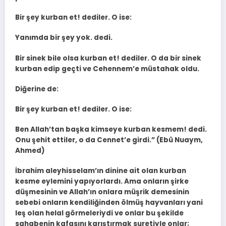
Bir şey kurban et! dediler. O ise:
Yanımda bir şey yok. dedi.
Bir sinek bile olsa kurban et! dediler. O da bir sinek
kurban edip geçti ve Cehennem’e müstahak oldu.
Diğerine de:
Bir şey kurban et! dediler. O ise:
Ben Allah’tan başka kimseye kurban kesmem! dedi.
Onu şehit ettiler, o da Cennet’e girdi.” (Ebû Nuaym,
Ahmed)
İbrahim aleyhisselam’ın dinine ait olan kurban
kesme eylemini yapıyorlardı. Ama onların şirke
düşmesinin ve Allah’ın onlara müşrik demesinin
sebebi onların kendiliğinden ölmüş hayvanları yani
leş olan helal görmeleriydi ve onlar bu şekilde
sahabenin kafasını karıştırmak suretiyle onlar;