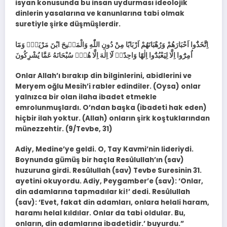
isyan konusunda bu insan uydurması ideolojik
dinlerin yasalarına ve kanunlarına tabi olmak
suretiyle şirke düşmüşlerdir.
اِتَّخَذُٓوا اَحْبَارَهُمْ وَرُهْبَانَهُمْ اَرْبَابًا مِنْ دُونِ اللّٰهِ وَالْمَس۪يحَ ابْنَ مَرْيَمَۚ وَمَٓا
اُمِرُٓوا اِلَّا لِيَعْبُدُٓوا اِلٰهًا وَاحِدًاۚ لَٓا اِلٰهَ اِلَّا هُوَۜ سُبْحَانَهُ عَمَّا يُشْرِكُونَ
Onlar Allah’ı bırakıp din bilginlerini, abidlerini ve
Meryem oğlu Mesih’i rabler edindiler. (Oysa) onlar
yalnızca bir olan ilaha ibadet etmekle
emrolunmuşlardı. O’ndan başka (ibadeti hak eden)
hiçbir ilah yoktur. (Allah) onların şirk koştuklarından
münezzehtir. (9/Tevbe, 31)
Adiy, Medine’ye geldi. O, Tay Kavmi’nin lideriydi.
Boynunda gümüş bir haçla Resûlullah’ın (sav)
huzuruna girdi. Resûlullah (sav) Tevbe Suresinin 31.
ayetini okuyordu. Adiy, Peygamber’e (sav): ‘Onlar,
din adamlarına tapmadılar ki!’ dedi. Resûlullah
(sav): ‘Evet, fakat din adamları, onlara helali haram,
haramı helal kıldılar. Onlar da tabi oldular. Bu,
onların, din adamlarına ibadetidir.’ buyurdu.”