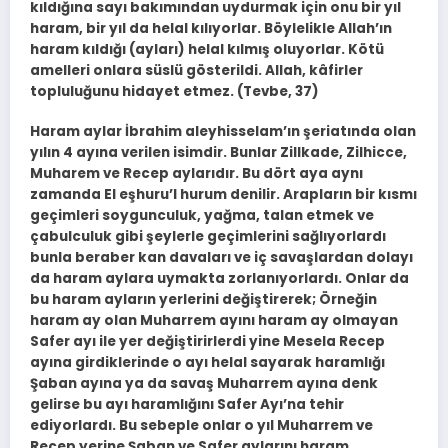
kıldığına sayı bakımından uydurmak için onu bir yıl
haram, bir yıl da helal kılıyorlar. Böylelikle Allah’ın
haram kıldığı (ayları) helal kılmış oluyorlar. Kötü
amelleri onlara süslü gösterildi. Allah, kâfirler
topluluğunu hidayet etmez. (Tevbe, 37)
Haram aylar İbrahim aleyhisselam’ın şeriatında olan
yılın 4 ayına verilen isimdir. Bunlar Zillkade, Zilhicce,
Muharem ve Recep aylarıdır. Bu dört aya aynı
zamanda El eşhuru’l hurum denilir. Arapların bir kısmı
geçimleri soygunculuk, yağma, talan etmek ve
çabulculuk gibi şeylerle geçimlerini sağlıyorlardı
bunla beraber kan davaları ve iç savaşlardan dolayı
da haram aylara uymakta zorlanıyorlardı. Onlar da
bu haram ayların yerlerini değiştirerek; Örneğin
haram ay olan Muharrem ayını haram ay olmayan
Safer ayı ile yer değiştirirlerdi yine Mesela Recep
ayına girdiklerinde o ayı helal sayarak haramlığı
Şaban ayına ya da savaş Muharrem ayına denk
gelirse bu ayı haramlığını Safer Ayı’na tehir
ediyorlardı. Bu sebeple onlar o yıl Muharrem ve
Recep yerine Şaban ve Safer aylarını haram