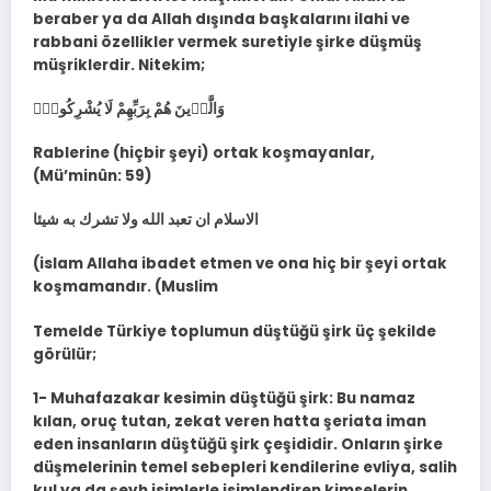
beraber ya da Allah dışında başkalarını ilahi ve
rabbani özellikler vermek suretiyle şirke düşmüş
müşriklerdir. Nitekim;
وَالَّذ۪ينَ هُمْ بِرَبِّهِمْ لَا يُشْرِكُونَۙ
Rablerine (hiçbir şeyi) ortak koşmayanlar,
(Mü’minûn: 59)
الاسلام ان تعبد الله ولا تشرك به شيئا
(islam Allaha ibadet etmen ve ona hiç bir şeyi ortak
koşmamandır. (Muslim
Temelde Türkiye toplumun düştüğü şirk üç şekilde
görülür;
1- Muhafazakar kesimin düştüğü şirk: Bu namaz
kılan, oruç tutan, zekat veren hatta şeriata iman
eden insanların düştüğü şirk çeşididir. Onların şirke
düşmelerinin temel sebepleri kendilerine evliya, salih
kul ya da şeyh isimlerle isimlendiren kimselerin