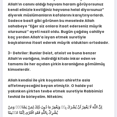
Allah’ın canını aldığı hayvanı haram görüyorsunuz
kendi elinizle kestiğiniz hayvana helal diyorsunuz”
diyerek müslümanların kafalarını karıştırıyorlardı.
Sadece basit gibi görünen bu meselede Allah
sahabeye ‘’Eğer siz onlara itaat ederseniz müşrik
olursunuz’’ ayeti nazil oldu. Bugün çağdaş cahiliye
kaç yerden Allah’a isyan etmek suretiyle
başkalarına itaat ederek müşrik oldukları ortadadır.
3- Dehriler: Bunlar Deist, ateist ve buna benzer
Allah’ın varlığına, indirdiği kitabı inkar eden ve
tamamı ile her açıdan şirkin karanlığına gömülmüş
kimselerdir.
Allah kendisi ile şirk koşanları ahirette asla
affetmeyeceğini beyan etmiştir. O halde yol
yakınken şirkten tevbe etmek suretiyle Rabbimizi
tevhid ile birleyelim. Nitekim;
اِنَّ اللّٰهَ لَا يَغْفِرُ اَنْ يُشْرَكَ بِه۪ وَيَغْفِرُ مَا دُونَ ذٰلِكَ لِمَنْ يَشَٓاءُۚ وَمَنْ
يُشْرِكْ بِاللّٰهِ فَقَدِ افْتَرٰٓى اِثْمًا عَظ۪يمًا