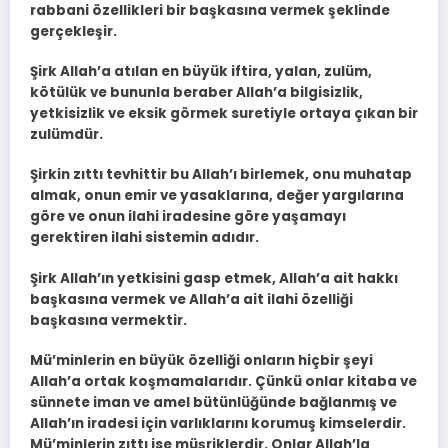
rabbani özellikleri bir başkasına vermek şeklinde
gerçekleşir.
Şirk Allah’a atılan en büyük iftira, yalan, zulüm,
kötülük ve bununla beraber Allah’a bilgisizlik,
yetkisizlik ve eksik görmek suretiyle ortaya çıkan bir
zulümdür.
Şirkin zıttı tevhittir bu Allah’ı birlemek, onu muhatap
almak, onun emir ve yasaklarına, değer yargılarına
göre ve onun ilahi iradesine göre yaşamayı
gerektiren ilahi sistemin adıdır.
Şirk Allah’ın yetkisini gasp etmek, Allah’a ait hakkı
başkasına vermek ve Allah’a ait ilahi özelliği
başkasına vermektir.
Mü’minlerin en büyük özelliği onların hiçbir şeyi
Allah’a ortak koşmamalarıdır. Çünkü onlar kitaba ve
sünnete iman ve amel bütünlüğünde bağlanmış ve
Allah’ın iradesi için varlıklarını korumuş kimselerdir.
Mü’minlerin zıttı ise müşriklerdir. Onlar Allah’la