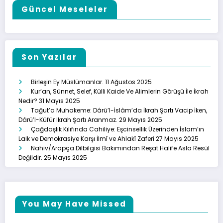
Güncel Meseleler
Son Yazılar
Birleşin Ey Müslümanlar.
11 Ağustos 2025
Kur’an, Sünnet, Selef, Külli Kaide Ve Alimlerin Görüşü İle İkrah
Nedir?
31 Mayıs 2025
Tağut’a Muhakeme: Dârü’l-İslâm’da İkrah Şartı Vacip İken,
Dârü’l-Küfür İkrah Şartı Aranmaz.
29 Mayıs 2025
Çağdaşlık Kılıfında Cahiliye: Eşcinsellik Üzerinden İslam’ın
Laik ve Demokrasiye Karşı İlmî ve Ahlakî Zaferi
27 Mayıs 2025
Nahiv/Arapça Dilbilgisi Bakımından Reşat Halife Asla Resül
Değildir.
25 Mayıs 2025
You May Have Missed