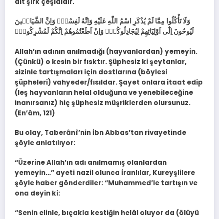
ait şirk çeşididir.
وَلَا تَأْكُلُوا مِمَّا لَمْ يُذْكَرِ اسْمُ اللّٰهِ عَلَيْهِ وَاِنَّهُ لَفِسْقٌۜ وَاِنَّ الشَّيَاط۪ينَ
لَيُوحُونَ اِلٰٓى اَوْلِيَٓائِهِمْ لِيُجَادِلُوكُمْۚ وَاِنْ اَطَعْتُمُوهُمْ اِنَّكُمْ لَمُشْرِكُونَ۟
Allah’ın adının anılmadığı (hayvanlardan) yemeyin.
(Çünkü) o kesin bir fısktır. Şüphesiz ki şeytanlar,
sizinle tartışmaları için dostlarına (böylesi
şüpheleri) vahyeder/fısıldar. Şayet onlara itaat edip
(leş hayvanların helal olduğuna ve yenebileceğine
inanırsanız) hiç şüphesiz müşriklerden olursunuz.
(En’âm, 121)
Bu olay, Taberânî’nin İbn Abbas’tan rivayetinde
şöyle anlatılıyor:
“Üzerine Allah’ın adı anılmamış olanlardan
yemeyin…” ayeti nazil olunca İranlılar, Kureyşlilere
şöyle haber gönderdiler: “Muhammed’le tartışın ve
ona deyin ki:
“Senin elinle, bıçakla kestiğin helâl oluyor da (ölüyü