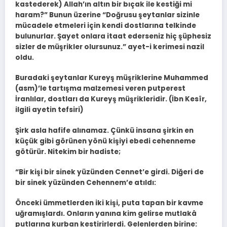
kastederek) Allah’ın altın bir bıçak ile kestiği mi
haram?” Bunun üzerine “Doğrusu şeytanlar sizinle
mücadele etmeleri için kendi dostlarına telkinde
bulunurlar. Şayet onlara itaat ederseniz hiç şüphesiz
sizler de müşrikler olursunuz.” ayet-i kerimesi nazil
oldu.
Buradaki şeytanlar Kureyş müşriklerine Muhammed
(asm)’le tartışma malzemesi veren putperest
İranlılar, dostları da Kureyş müşrikleridir. (İbn Kesîr,
ilgili ayetin tefsiri)
Şirk asla hafife alınamaz. Çünkü insana şirkin en
küçük gibi görünen yönü kişiyi ebedi cehenneme
götürür. Nitekim bir hadiste;
“Bir kişi bir sinek yüzünden Cennet’e girdi. Diğeri de
bir sinek yüzünden Cehennem’e atıldı:
Önceki ümmetlerden iki kişi, puta tapan bir kavme
uğramışlardı. Onların yanına kim gelirse mutlakâ
putlarına kurban kestirirlerdi. Gelenlerden birine: