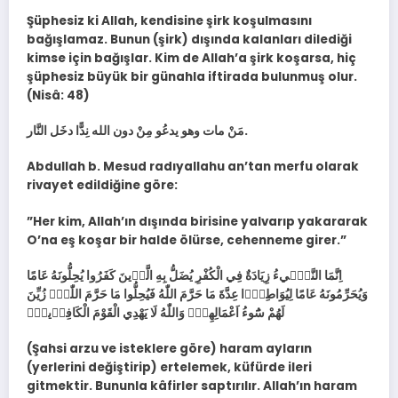
Şüphesiz ki Allah, kendisine şirk koşulmasını
bağışlamaz. Bunun (şirk) dışında kalanları dilediği
kimse için bağışlar. Kim de Allah’a şirk koşarsa, hiç
şüphesiz büyük bir günahla iftirada bulunmuş olur.
(Nisâ: 48)
مَنْ مات وهو يدعُو مِنْ دون الله نِدًّا دخَل النَّار.
Abdullah b. Mesud radıyallahu an’tan merfu olarak
rivayet edildiğine göre:
”Her kim, Allah’ın dışında birisine yalvarıp yakararak
O’na eş koşar bir halde ölürse, cehenneme girer.”
اِنَّمَا النَّس۪ٓيءُ زِيَادَةٌ فِي الْكُفْرِ يُضَلُّ بِهِ الَّذ۪ينَ كَفَرُوا يُحِلُّونَهُ عَامًا
وَيُحَرِّمُونَهُ عَامًا لِيُوَاطِؤُ۫ا عِدَّةَ مَا حَرَّمَ اللّٰهُ فَيُحِلُّوا مَا حَرَّمَ اللّٰهُۜ زُيِّنَ
لَهُمْ سُٓوءُ اَعْمَالِهِمْۜ وَاللّٰهُ لَا يَهْدِي الْقَوْمَ الْكَافِر۪ينَ۟
(Şahsi arzu ve isteklere göre) haram ayların
(yerlerini değiştirip) ertelemek, küfürde ileri
gitmektir. Bununla kâfirler saptırılır. Allah’ın haram