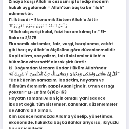
Zinaya karşı Allah’ın cezasını iptal edip modern
hukuk uygulamak = Allah’tan başka bir “ilah”
edinmektir.
11. İktisadi – Ekonomik Sistem Allah’a Aittir
وَأَحَلَّ ٱللَّهُ ٱلْبَيْعَ وَحَرَّمَ ٱلرِّبَوٰا۟
“Allah alışverişi helal, faizi haram kılmıştır.” El-
Bakara 2/275
Ekonomik sistemler, faiz, vergi, borçlanma, zekât
gibi her şey Allah’ın ölçüsüne göre düzenlenmelidir.
Kapitalizm, sosyalizm, faizli sistemler Allah’ın
hükmüne alternatif olarak şirk üretir.
12. Doğumdan Mezara Kadar Hüküm Allah’ındır
قُلْ إِنَّ صَلَاتِى وَنُسُكِى وَمَحْيَاىَ وَمَمَاتِى لِلَّهِ رَبِّ ٱلْعَـٰلَمِينَ. لَا شَرِيكَ لَهُۥ ۖ
“De ki: Benim namazım, ibadetim, hayatım ve
ölümüm âlemlerin Rabbi Allah içindir. O’nun ortağı
yoktur!” El-En’âm 6/162-163
Hayatın tamamı Allah için olmalı, yani sadece
ibadet değil, tüm sistemler, kanunlar, düzenlemeler
de Allah’a ait olmalı.
Kim sadece namazda Allah’a yönelip, yönetimde,
ekonomide, hukukta başka ilahlar arıyorsa, ikiyüzlü
bir şirk içindedir.