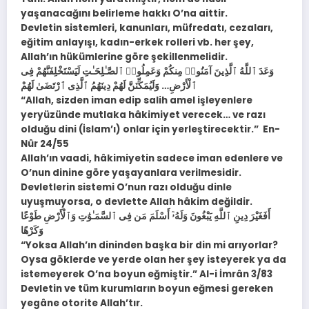
yaşanacağını belirleme hakkı O’na aittir.
Devletin sistemleri, kanunları, müfredatı, cezaları,
eğitim anlayışı, kadın-erkek rolleri vb. her şey,
Allah’ın hükümlerine göre şekillenmelidir.
وَعَدَ ٱللَّهُ ٱلَّذِينَ آمَنُوا۟ مِنكُمْ وَعَمِلُوا۟ ٱلصَّـٰلِحَـٰتِ لَيَسْتَخْلِفَنَّهُمْ فِى
ٱلْأَرْضِ… وَلَيُمَكِّنَنَّ لَهُمْ دِينَهُمُ ٱلَّذِى ٱرْتَضَىٰ لَهُمْ
“Allah, sizden iman edip salih amel işleyenlere
yeryüzünde mutlaka hâkimiyet verecek… ve razı
olduğu dini (İslam’ı) onlar için yerleştirecektir.” En-
Nûr 24/55
Allah’ın vaadi, hâkimiyetin sadece iman edenlere ve
O’nun dinine göre yaşayanlara verilmesidir.
Devletlerin sistemi O’nun razı olduğu dinle
uyuşmuyorsa, o devlette Allah hâkim değildir.
أَفَغَيْرَ دِينِ ٱللَّهِ يَبْغُونَ وَلَهُۥٓ أَسْلَمَ مَن فِى ٱلسَّمَـٰوَٰتِ وَٱلْأَرْضِ طَوْعًا
وَكَرْهًا
“Yoksa Allah’ın dininden başka bir din mi arıyorlar?
Oysa göklerde ve yerde olan her şey isteyerek ya da
istemeyerek O’na boyun eğmiştir.” Al-i İmrân 3/83
Devletin ve tüm kurumların boyun eğmesi gereken
yegâne otorite Allah’tır.