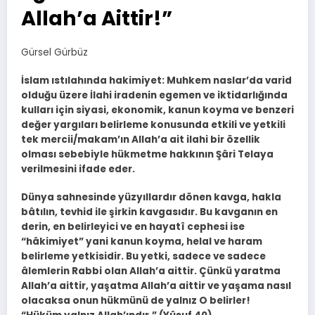
Allah’a Aittir!”
Gürsel Gürbüz
İslam ıstılahında hakimiyet: Muhkem naslar’da varid
olduğu üzere İlahi iradenin egemen ve iktidarlığında
kulları için siyasi, ekonomik, kanun koyma ve benzeri
değer yargıları belirleme konusunda etkili ve yetkili
tek mercii/makam’ın Allah’a ait ilahi bir özellik
olması sebebiyle hükmetme hakkının Şâri Telaya
verilmesini ifade eder.
Dünya sahnesinde yüzyıllardır dönen kavga, hakla
bâtılın, tevhid ile şirkin kavgasıdır. Bu kavganın en
derin, en belirleyici ve en hayatî cephesi ise
“hâkimiyet” yani kanun koyma, helal ve haram
belirleme yetkisidir. Bu yetki, sadece ve sadece
âlemlerin Rabbi olan Allah’a aittir. Çünkü yaratma
Allah’a aittir, yaşatma Allah’a aittir ve yaşama nasıl
olacaksa onun hükmünü de yalnız O belirler!