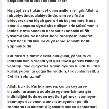
başkalarına ibadet edebilirler ki?
Hiç şüphesiz hakimiyet dinin asılları ile ilgili, Allah’a
rububiyetinde, uluhiyetinde, isim ve sıfatta
birleyerek ona hiçbir şeyi ortak koşmamayı ifade
eder. Bu açıdan siyasi şirke düşenlerin Müslümanlık
iddiası batılı olmakla beraber ekonomik küfür,
yasama şirki ve benzeri ilahi irade’ye muhalefet
eden her türlü hüküm ve yasama sahibini kafir
yapmaktadır.
Kur’an’da İslam’ın devlet olduğunu, yönetim ve
idarenin ilahi yargılarıyla işletilmesi gerekli kılındığı
ve vurgulandığı ayetleri yalanlayarak kulları kullara
kulluk yapanlar çağın Nemrutları, Firavunları ve Ebu
Cehilleri olmaz mı?
Allah, bu kitab’ın hükmeden, kanun koyan ve
insanlar arasında adaletin egemen kılması için
indirildiğini ifade eden ayetleri görmek istemeyen,
okumayan ve onunla amel etmeyenler politik
tanrıların tuzaklarını düşenlerin acaba cehaletleri