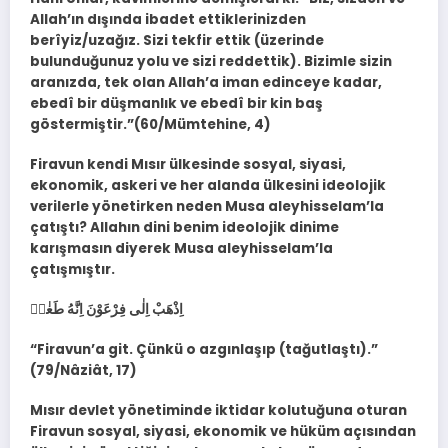
Allah’ın dışında ibadet ettiklerinizden
berîyiz/uzağız. Sizi tekfir ettik (üzerinde
bulunduğunuz yolu ve sizi reddettik). Bizimle sizin
aranızda, tek olan Allah’a iman edinceye kadar,
ebedî bir düşmanlık ve ebedî bir kin baş
göstermiştir.”(60/Mümtehine, 4)
Firavun kendi Mısır ülkesinde sosyal, siyasi,
ekonomik, askeri ve her alanda ülkesini ideolojik
verilerle yönetirken neden Musa aleyhisselam’la
çatıştı? Allahın dini benim ideolojik dinime
karışmasın diyerek Musa aleyhisselam’la
çatışmıştır.
اِذْهَبْ اِلٰى فِرْعَوْنَ اِنَّهُ طَغٰىۘ
“Firavun’a git. Çünkü o azgınlaşıp (tağutlaştı).”
(79/Nâziât, 17)
Mısır devlet yönetiminde iktidar kolutuğuna oturan
Firavun sosyal, siyasi, ekonomik ve hüküm açısından