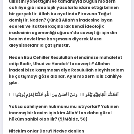
ülkesini yönettiğini ve tamamıyla bugün modern
cahiliye gibi ideolojik yasalarla idare ettiği bilinen
bir gerçektir. Allah bu ayetinde Firavuna Tağut
demiştir. Neden? Çünkü Allah’ın iradesine isyan
ederek ve itatten kaçınarak kendi ideolojik
iradesinin egemenliği uğurun’da savaştığı için din
benim devletime karışmasın diyerek Musa
aleyhisselam’la çatışmıstır.
Neden Ebu Cehiller Resulullah efendimize muhalefet
edip Bedir, Uhud ve Hendek’te savaştı? Allahın
iradesi bize karışmasın diye Resulullah aleyhisselam
ile çatışmayı göze aldılar. Aynı modern laik cahiliye
gibi.
اَفَحُكْمَ الْجَاهِلِيَّةِ يَبْغُونَۜ وَمَنْ اَحْسَنُ مِنَ اللّٰهِ حُكْمًا لِقَوْمٍ يُوقِنُونَ۟
Yoksa cahiliyenin hükmünü mü istiyorlar? Yakinen
inanmış bir kavim için kim Allah’tan daha güzel
hüküm sahibi olabilir? (5/Mâide, 50)
Nitekim onlar Daru’l Nedve denilen