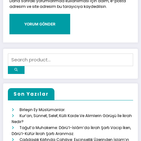
Daha sonraki yorumlarımda kullanılması için adım, e-posta
adresim ve site adresim bu tarayıcıya kaydedilsin.
Son Yazılar
Birleşin Ey Müslümanlar.
Kur’an, Sünnet, Selef, Külli Kaide Ve Alimlerin Görüşü İle İkrah
Nedir?
Tağut’a Muhakeme: Dârü’l-İslâm’da İkrah Şartı Vacip İken,
Dârü’l-Küfür İkrah Şartı Aranmaz.
Çağdaşlık Kılıfında Cahiliye: Eşcinsellik Üzerinden İslam’ın