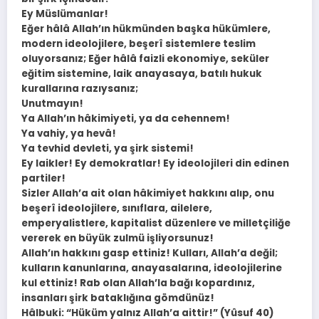
Ey Müslümanlar!
Eğer hâlâ Allah’ın hükmünden başka hükümlere,
modern ideolojilere, beşerî sistemlere teslim
oluyorsanız; Eğer hâlâ faizli ekonomiye, seküler
eğitim sistemine, laik anayasaya, batılı hukuk
kurallarına razıysanız;
Unutmayın!
Ya Allah’ın hâkimiyeti, ya da cehennem!
Ya vahiy, ya hevâ!
Ya tevhid devleti, ya şirk sistemi!
Ey laikler! Ey demokratlar! Ey ideolojileri din edinen
partiler!
Sizler Allah’a ait olan hâkimiyet hakkını alıp, onu
beşerî ideolojilere, sınıflara, ailelere,
emperyalistlere, kapitalist düzenlere ve milletçiliğe
vererek en büyük zulmü işliyorsunuz!
Allah’ın hakkını gasp ettiniz! Kulları, Allah’a değil;
kulların kanunlarına, anayasalarına, ideolojilerine
kul ettiniz! Rab olan Allah’la bağı kopardınız,
insanları şirk bataklığına gömdünüz!
Hâlbuki: “Hüküm yalnız Allah’a aittir!” (Yûsuf 40)