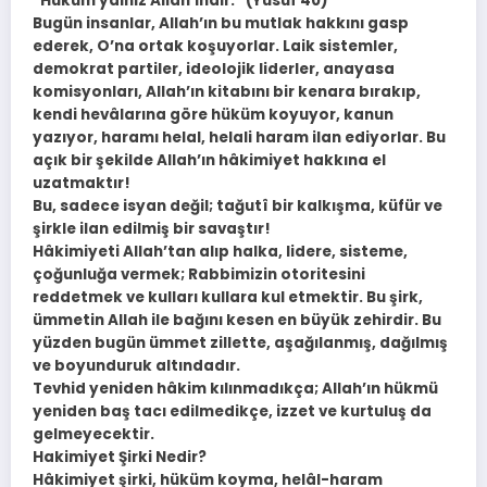
“Hüküm yalnız Allah’ındır.” (Yûsuf 40)
Bugün insanlar, Allah’ın bu mutlak hakkını gasp
ederek, O’na ortak koşuyorlar. Laik sistemler,
demokrat partiler, ideolojik liderler, anayasa
komisyonları, Allah’ın kitabını bir kenara bırakıp,
kendi hevâlarına göre hüküm koyuyor, kanun
yazıyor, haramı helal, helali haram ilan ediyorlar. Bu
açık bir şekilde Allah’ın hâkimiyet hakkına el
uzatmaktır!
Bu, sadece isyan değil; tağutî bir kalkışma, küfür ve
şirkle ilan edilmiş bir savaştır!
Hâkimiyeti Allah’tan alıp halka, lidere, sisteme,
çoğunluğa vermek; Rabbimizin otoritesini
reddetmek ve kulları kullara kul etmektir. Bu şirk,
ümmetin Allah ile bağını kesen en büyük zehirdir. Bu
yüzden bugün ümmet zillette, aşağılanmış, dağılmış
ve boyunduruk altındadır.
Tevhid yeniden hâkim kılınmadıkça; Allah’ın hükmü
yeniden baş tacı edilmedikçe, izzet ve kurtuluş da
gelmeyecektir.
Hakimiyet Şirki Nedir?
Hâkimiyet şirki, hüküm koyma, helâl-haram