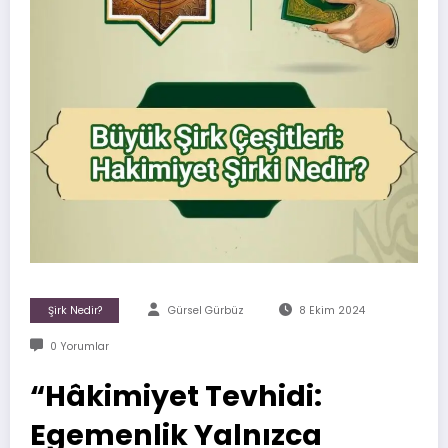
Şirk Nedir?
Gürsel Gürbüz
8 Ekim 2024
0 Yorumlar
“Hâkimiyet Tevhidi:
Egemenlik Yalnızca