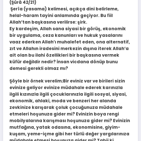
(Şûrâ 42/21)
Şerîa (yasama) kelimesi, açıkça dini belirleme,
helal-haram tayini anlamında geçiyor. Bu fiil
Allah’tan başkasına verilirse: şirk.
Ey kardeşim, Allah sana siyasi bir görüş, ekonomik
bir uygulama, ceza kanunları ve hukuk yasalarını
vaaz ederken Allah’ı muhalefet eden, ona alternatif,
zıt ve Allahın iradesini merkezin dışına iterek Allah’a
ait olan bu ilahi özellikleri bir başkasına vermek
küfür değildir nedir? İnsan vicdana dönüp bunu
demesi gerekli olmaz mı?
Şöyle bir örnek verelim;Bir eviniz var ve birileri sizin
evinize geliyor evinize müdahale ederek karınızla
ilgili kızınızla ilgili çocuklarınızla ilgili sosyal, siyasi,
ekonomik, ahlaki, moda ve benzeri her alanda
zevkinize karışarak çoluk çocuğunuza müdahale
etmeleri hoşunuza gider mi? Evinizin boya rengi
mobilyalarına karışması hoşunuza gider mi? Evinizin
mutfağına, yatak odasına, ekonomisine, giyim-
kuşam, yeme-içme gibi her türlü değer yargılarınıza
müdahale etmesi hoşunuza gider mi? Tabii ki