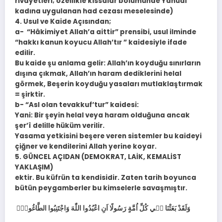
rivayetleri; özellikle kıssalar bölümünde Yahudi
kadına uygulanan had cezası meselesinde)
4. Usul ve Kaide Açısından;
a- “Hâkimiyet Allah’a aittir” prensibi, usul ilminde
“hakkı kanun koyucu Allah’tır ” kaidesiyle ifade
edilir.
Bu kaide şu anlama gelir: Allah’ın koyduğu sınırların
dışına çıkmak, Allah’ın haram dediklerini helal
görmek, Beşerin koyduğu yasaları mutlaklaştırmak
= şirktir.
b- “Asl olan tevakkuf’tur” kaidesi:
Yani: Bir şeyin helal veya haram olduğuna ancak
şer’î delille hüküm verilir.
Yasama yetkisini beşere veren sistemler bu kaideyi
çiğner ve kendilerini Allah yerine koyar.
5. GÜNCEL AÇIDAN (DEMOKRAT, LAİK, KEMALİST
YAKLAŞIM)
ektir. Bu küfrün ta kendisidir. Zaten tarih boyunca
bütün peygamberler bu kimselerle savaşmıştır.
وَلَقَدْ بَعَثْنَا ف۪ي كُلِّ اُمَّةٍ رَسُولًا اَنِ اعْبُدُوا اللّٰهَ وَاجْتَنِبُوا الطَّاغُوتَۚ