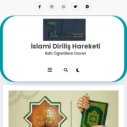
İçeriğe
atla
İslami Diriliş Hareketi
“Hâkimiyet Tevhidi: Egemenlik
İlahi Öğretilere Davet
Yalnızca Allah’a Aittir!”