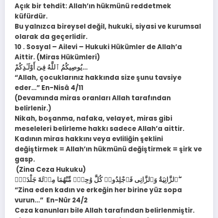
Açık bir tehdit: Allah’ın hükmünü reddetmek
küfürdür.
Bu yalnızca bireysel değil, hukuki, siyasi ve kurumsal
olarak da geçerlidir.
10 . Sosyal – Ailevi – Hukuki Hükümler de Allah’a
Aittir. (Miras Hükümleri)
يُوصِيكُمُ ٱللَّهُ فِىٓ أَوْلَـٰدِكُمْ…
“Allah, çocuklarınız hakkında size şunu tavsiye
eder…” En-Nisâ 4/11
(Devamında miras oranları Allah tarafından
belirlenir.)
Nikah, boşanma, nafaka, velayet, miras gibi
meseleleri belirleme hakkı sadece Allah’a aittir.
Kadının miras hakkını veya evliliğin şeklini
değiştirmek = Allah’ın hükmünü değiştirmek = şirk ve
gasp.
(Zina Ceza Hukuku)
ٱلزَّانِيَةُ وَٱلزَّانِى فَٱجْلِدُوا۟ كُلَّ وَٰحِدٍۢ مِّنْهُمَا مِا۟ئَةَ جَلْدَةٍۢ ۖ
“Zina eden kadın ve erkeğin her birine yüz sopa
vurun…” En-Nûr 24/2
Ceza kanunları bile Allah tarafından belirlenmiştir.