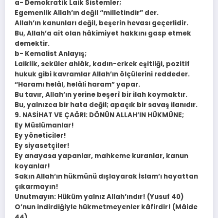
a- Demokratik Laik Sistemler;
Egemenlik Allah’ın değil “milletindir” der.
Allah’ın kanunları değil, beşerin hevası geçerlidir.
Bu, Allah’a ait olan hâkimiyet hakkını gasp etmek
demektir.
b- Kemalist Anlayış;
Laiklik, seküler ahlâk, kadın-erkek eşitliği, pozitif
hukuk gibi kavramlar Allah’ın ölçülerini reddeder.
“Haramı helâl, helâli haram” yapar.
Bu tavır, Allah’ın yerine beşerî bir ilah koymaktır.
Bu, yalnızca bir hata değil; apaçık bir savaş ilanıdır.
9. NASİHAT VE ÇAĞRI: DÖNÜN ALLAH’IN HÜKMÜNE;
Ey Müslümanlar!
Ey yöneticiler!
Ey siyasetçiler!
Ey anayasa yapanlar, mahkeme kuranlar, kanun
koyanlar!
Sakın Allah’ın hükmünü dışlayarak İslam’ı hayattan
çıkarmayın!
Unutmayın: Hüküm yalnız Allah’ındır! (Yusuf 40)
O’nun indirdiğiyle hükmetmeyenler kâfirdir! (Mâide
44)