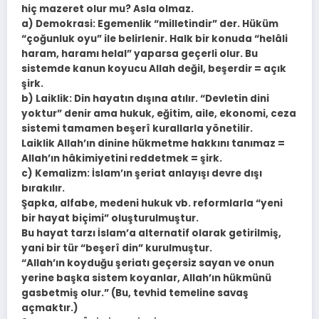
hiç mazeret olur mu? Asla olmaz.
a) Demokrasi: Egemenlik “milletindir” der. Hüküm
“çoğunluk oyu” ile belirlenir. Halk bir konuda “helâli
haram, haramı helal” yaparsa geçerli olur. Bu
sistemde kanun koyucu Allah değil, beşerdir = açık
şirk.
b) Laiklik: Din hayatın dışına atılır. “Devletin dini
yoktur” denir ama hukuk, eğitim, aile, ekonomi, ceza
sistemi tamamen beşerî kurallarla yönetilir.
Laiklik Allah’ın dinine hükmetme hakkını tanımaz =
Allah’ın hâkimiyetini reddetmek = şirk.
c) Kemalizm: İslam’ın şeriat anlayışı devre dışı
bırakılır.
Şapka, alfabe, medeni hukuk vb. reformlarla “yeni
bir hayat biçimi” oluşturulmuştur.
Bu hayat tarzı İslam’a alternatif olarak getirilmiş,
yani bir tür “beşerî din” kurulmuştur.
“Allah’ın koyduğu şeriatı geçersiz sayan ve onun
yerine başka sistem koyanlar, Allah’ın hükmünü
gasbetmiş olur.” (Bu, tevhid temeline savaş
açmaktır.)