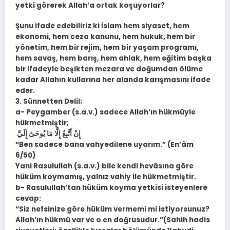
yetki görerek Allah’a ortak koşuyorlar?
Şunu ifade edebiliriz ki İslam hem siyaset, hem
ekonomi, hem ceza kanunu, hem hukuk, hem bir
yönetim, hem bir rejim, hem bir yaşam programı,
hem savaş, hem barış, hem ahlak, hem eğitim başka
bir ifadeyle beşikten mezara ve doğumdan ölüme
kadar Allahın kullarına her alanda karışmasını ifade
eder.
3. Sünnetten Delil;
a- Peygamber (s.a.v.) sadece Allah’ın hükmüyle
hükmetmiştir;
إِنْ أَتَّبِعُ إِلَّا مَا يُوحَىٰٓ إِلَيَّ
“Ben sadece bana vahyedilene uyarım.” (En’âm
6/50)
Yani Rasulullah (s.a.v.) bile kendi hevâsına göre
hüküm koymamış, yalnız vahiy ile hükmetmiştir.
b- Rasulullah’tan hüküm koyma yetkisi isteyenlere
cevap:
“Siz nefsinize göre hüküm vermemi mi istiyorsunuz?
Allah’ın hükmü var ve o en doğrusudur.”(Sahih hadis