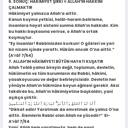
6. SONUÇ: HÂKİMİYET ŞİRKİ = ALLAH’IN HAKKINI
ÇALMAKTIR
Hâkimiyet yalnızca Allah’a aittir.
Kanun koyma yetkisi, helâl-haram belirleme,
insanlara hayat sistemi sunma Allah’ın hakkıdır. Kim
bu hakkı başkasına verirse, o Allah’a ortak
koşmuştur.
“Ey insanlar! Rabbinizden korkun! O gökleri ve yeri
bir nizam içinde yarattı. Hüküm ancak O’na aittir.”
(A’râf 7/54)
7. ALLAH’IN HÂKİMİYETİ BÜTÜN HAYATI KUŞATIR
Allah Teâlâ yalnız bireyin değil, toplumun, devletin,
hükümetin ve tüm kurumların da Rabbi, hâkimi,
yasakoyucusu ve değer belirleyicisidir. Devletin her
yönüyle Allah’ın hükmüne boyun eğmesi gerekir. Aksi
takdirde bu, Allah’ın hâkimiyetine başkaldırı, yani
açıkça şirktir.
أَلَا لَهُ ٱلْخَلْقُ وَٱلْأَمْرُ ۗ تَبَارَكَ ٱللَّهُ رَبُّ ٱلْعَـٰلَمِينَ
“Dikkat edin! Yaratmak da emretmek de yalnız O’na
aittir. Âlemlerin Rabbi olan Allah ne yücedir!” El-
A’râf 7/54
Yani: Allah hem yaratmıştır, hem de nasıl