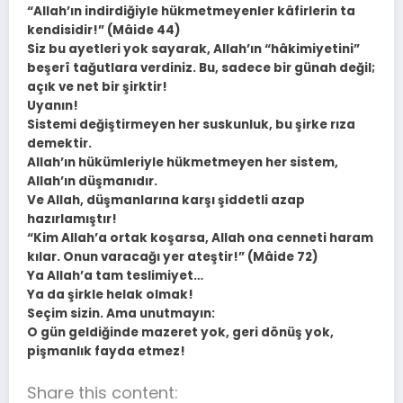
“Allah’ın indirdiğiyle hükmetmeyenler kâfirlerin ta
kendisidir!” (Mâide 44)
Siz bu ayetleri yok sayarak, Allah’ın “hâkimiyetini”
beşerî tağutlara verdiniz. Bu, sadece bir günah değil;
açık ve net bir şirktir!
Uyanın!
Sistemi değiştirmeyen her suskunluk, bu şirke rıza
demektir.
Allah’ın hükümleriyle hükmetmeyen her sistem,
Allah’ın düşmanıdır.
Ve Allah, düşmanlarına karşı şiddetli azap
hazırlamıştır!
“Kim Allah’a ortak koşarsa, Allah ona cenneti haram
kılar. Onun varacağı yer ateştir!” (Mâide 72)
Ya Allah’a tam teslimiyet…
Ya da şirkle helak olmak!
Seçim sizin. Ama unutmayın:
O gün geldiğinde mazeret yok, geri dönüş yok,
pişmanlık fayda etmez!
Share this content: