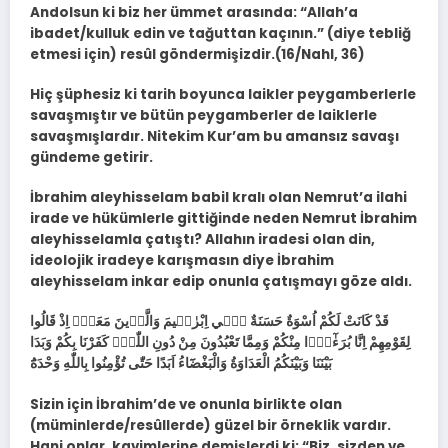
Andolsun ki biz her ümmet arasında: “Allah’a
ibadet/kulluk edin ve tağuttan kaçının.” (diye tebliğ
etmesi için) resûl göndermişizdir.(16/Nahl, 36)
Hiç şüphesiz ki tarih boyunca laikler peygamberlerle
savaşmıştır ve bütün peygamberler de laiklerle
savaşmışlardır. Nitekim Kur’am bu amansız savaşı
gündeme getirir.
İbrahim aleyhisselam babil kralı olan Nemrut’a ilahi
irade ve hükümlerle gittiğinde neden Nemrut İbrahim
aleyhisselamla çatıştı? Allahın iradesi olan din,
ideolojik iradeye karışmasın diye İbrahim
aleyhisselam inkar edip onunla çatışmayı göze aldı.
قَدْ كَانَتْ لَكُمْ اُسْوَةٌ حَسَنَةٌ ف۪ٓي اِبْرٰه۪يمَ وَالَّذ۪ينَ مَعَهُۚ اِذْ قَالُوا
لِقَوْمِهِمْ اِنَّا بُرَءٰٓؤُ۬ا مِنْكُمْ وَمِمَّا تَعْبُدُونَ مِنْ دُونِ اللّٰهِۘ كَفَرْنَا بِكُمْ وَبَدَا
بَيْنَنَا وَبَيْنَكُمُ الْعَدَاوَةُ وَالْبَغْضَٓاءُ اَبَدًا حَتّٰى تُؤْمِنُوا بِاللّٰهِ وَحْدَهُٓ
Sizin için İbrahim’de ve onunla birlikte olan
(müminlerde/resûllerde) güzel bir örneklik vardır.
Hani onlar, kavimlerine demişlerdi ki: “Biz, sizden ve