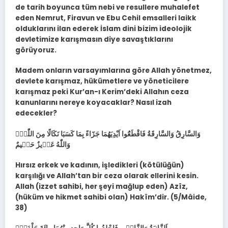
de tarih boyunca tüm nebi ve resullere muhalefet
eden Nemrut, Firavun ve Ebu Cehil emsalleri laikk
olduklarını ilan ederek İslam dini bizim ideolojik
devletimize karışmasın diye savaştıklarını
görüyoruz.
Madem onların varsayımlarına göre Allah yönetmez,
devlete karışmaz, hükümetlere ve yöneticilere
karışmaz peki Kur’an-ı Kerim’deki Allahın ceza
kanunlarını nereye koyacaklar? Nasıl izah
edecekler?
وَالسَّارِقُ وَالسَّارِقَةُ فَاقْطَعُٓوا اَيْدِيَهُمَا جَزَٓاءً بِمَا كَسَبَا نَكَالًا مِنَ اللّٰهِۜ
وَاللّٰهُ عَز۪يزٌ حَك۪يمٌ
Hırsız erkek ve kadının, işledikleri (kötülüğün)
karşılığı ve Allah’tan bir ceza olarak ellerini kesin.
Allah (izzet sahibi, her şeyi mağlup eden) Azîz,
(hüküm ve hikmet sahibi olan) Hakîm’dir. (5/Mâide,
38)