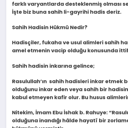
farklı varyantlarda desteklenmiş olması s
İşte biz buna sahih li-gayrihi hadis deriz.
Sahih Hadisin Hükmü Nedir?
Hadisçiler, fukaha ve usul alimleri sahih h
amel etmenin vacip olduğu konusunda ittif
Sahih hadisin inkarına gelince;
Rasulullah’ın sahih hadisleri inkar etmek b
olduğunu inkar eden veya sahih bir hadisin
kabul etmeyen kafir olur. Bu husus alimlerin
Nitekim, İmam Ebu İshak b. Rahuye: “Rasul
olduğuna inandığı hâlde hayatî bir zorlam