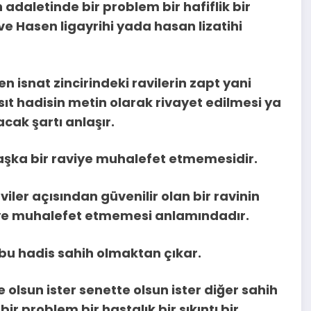
n adaletinde bir problem bir hafiflik bir
e Hasen ligayrihi yada hasan lizatihi
en isnat zincirindeki ravilerin zapt yani
sıt hadisin metin olarak rivayet edilmesi ya
acak şartı anlaşır.
başka bir raviye muhalefet etmemesidir.
aviler açısından güvenilir olan bir ravinin
eye muhalefet etmemesi anlamındadır.
 bu hadis sahih olmaktan çıkar.
e olsun ister senette olsun ister diğer sahih
ir problem bir hastalık bir sıkıntı bir