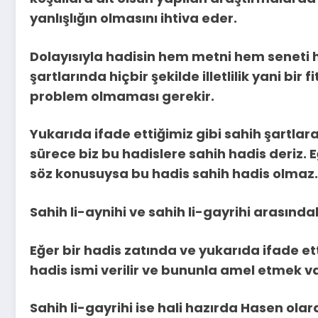
yanlışlığın olmasını ihtiva eder.
Dolayısıyla hadisin hem metni hem seneti h
şartlarında hiçbir şekilde illetlilik yani bir f
problem olmaması gerekir.
Yukarıda ifade ettiğimiz gibi sahih şartlar
sürece biz bu hadislere sahih hadis deriz.
söz konusuysa bu hadis sahih hadis olmaz.
Sahih li-aynihi ve sahih li-gayrihi arasında
Eğer bir hadis zatında ve yukarıda ifade et
hadis ismi verilir ve bununla amel etmek va
Sahih li-gayrihi ise hali hazırda Hasen ola