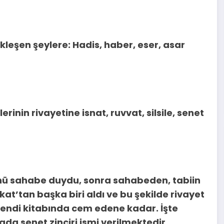
ekleşen şeylere: Hadis, haber, eser, asar
rinin rivayetine isnat, ruvvat, silsile, senet
ünü sahabe duydu, sonra sahabeden, tabiin
at’tan başka biri aldı ve bu şekilde rivayet
kendi kitabında cem edene kadar. İşte
 yada senet zinciri ismi verilmektedir.