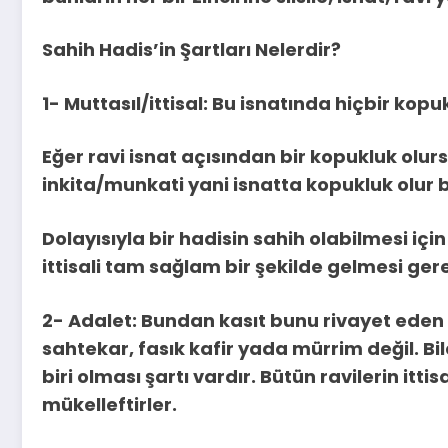
Sahih Hadis’in Şartları Nelerdir?
1- Muttasıl/ittisal: Bu isnatında hiçbir ko
Eğer ravi isnat açısından bir kopukluk olur
inkita/munkati yani isnatta kopukluk olur b
Dolayısıyla bir hadisin sahih olabilmesi iç
ittisali tam sağlam bir şekilde gelmesi gere
2- Adalet: Bundan kasıt bunu rivayet eden
sahtekar, fasık kafir yada mürrim değil. Bi
biri olması şartı vardır. Bütün ravilerin itti
mükelleftirler.