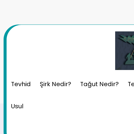
İçeriğe
atla
Hadis Usulü: Sahih Hadis 
Tevhid
Şirk Nedir?
Tağut Nedir?
Te
Usul