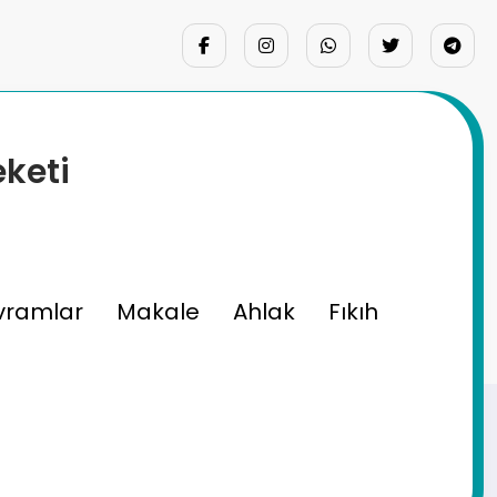
eketi
vramlar
Makale
Ahlak
Fıkıh