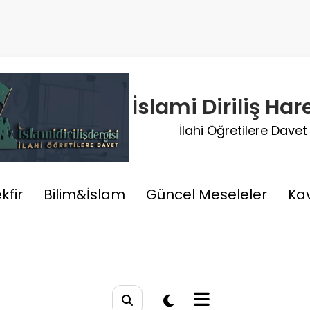
İslami Diriliş Har
İlahi Öğretilere Davet
Nedir?
kfir
Bilim&İslam
Güncel Meseleler
Ka