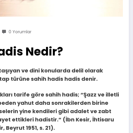
0 Yorumlar
adis Nedir?
taşıyan ve dini konularda delil olarak
itap türüne sahih hadis hadis denir.
kları tarife göre sahih hadis; “Şazz ve illetli
beden yahut daha sonrakilerden birine
lerin yine kendileri gibi adalet ve zabt
t ettikleri hadistir.” (İbn Kesir, İhtisaru
Beyrut 1951, s. 21).