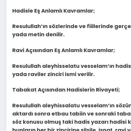
Hadisle Eş Anlamlı Kavramlar;
Resulullah’ın sözlerinde ve fiillerinde gerç
yada metin denilir.
Ravi Açısından Eş Anlamlı Kavramlar;
Resulullah aleyhisselatu vesselam’ın hadisle
yada raviler zinciri ismi verilir.
Tabakat Açısından Hadislerin Rivayeti;
Resulullah aleyhissalatu vesselam’ın söz
aktardı sonra etbau tabiin ve sonraki tabak
söz konusu olmuş taki hadis yazarı hadisi 
bunların her bir zincirine silsile, isnat, ravi