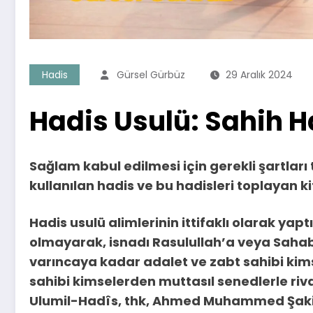
Hadis
Gürsel Gürbüz
29 Aralık 2024
Hadis Usulü: Sahih H
Sağlam kabul edilmesi için gerekli şartları 
kullanılan hadis ve bu hadisleri toplayan k
Hadis usulü alimlerinin ittifaklı olarak yaptı
olmayarak, isnadı Rasulullah’a veya Saha
varıncaya kadar adalet ve zabt sahibi kimse
sahibi kimselerden muttasıl senedlerle rivaye
Ulumil-Hadîs, thk, Ahmed Muhammed Şakir, 