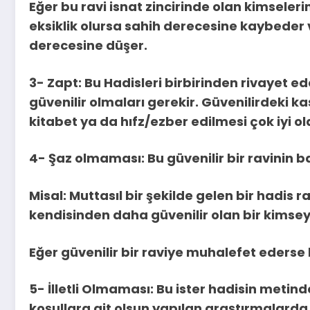
Eğer bu ravi isnat zincirinde olan kimseleri
eksiklik olursa sahih derecesine kaybeder v
derecesine düşer.
3- Zapt: Bu Hadisleri birbirinden rivayet ed
güvenilir olmaları gerekir. Güvenilirdeki ka
kitabet ya da hıfz/ezber edilmesi çok iyi ol
4- Şaz olmaması: Bu güvenilir bir ravinin 
Misal: Muttasıl bir şekilde gelen bir hadis r
kendisinden daha güvenilir olan bir kims
Eğer güvenilir bir raviye muhalefet ederse
5- İlletli Olmaması: Bu ister hadisin metind
koşullara ait olsun yapılan araştırmalarda b