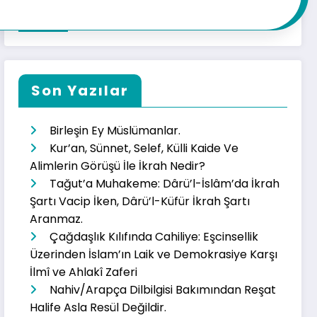
Son Yazılar
Birleşin Ey Müslümanlar.
Kur’an, Sünnet, Selef, Külli Kaide Ve
Alimlerin Görüşü İle İkrah Nedir?
Tağut’a Muhakeme: Dârü’l-İslâm’da İkrah
Şartı Vacip İken, Dârü’l-Küfür İkrah Şartı
Aranmaz.
Çağdaşlık Kılıfında Cahiliye: Eşcinsellik
Üzerinden İslam’ın Laik ve Demokrasiye Karşı
İlmî ve Ahlakî Zaferi
Nahiv/Arapça Dilbilgisi Bakımından Reşat
Halife Asla Resül Değildir.