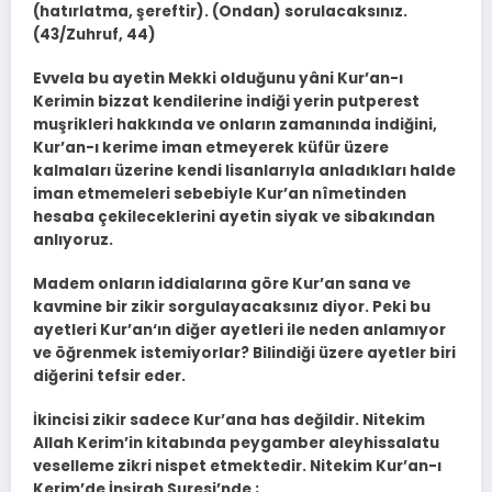
(hatırlatma, şereftir). (Ondan) sorulacaksınız.
(43/Zuhruf, 44)
Evvela bu ayetin Mekki olduğunu yâni Kur’an-ı
Kerimin bizzat kendilerine indiği yerin putperest
muşrikleri hakkında ve onların zamanında indiğini,
Kur’an-ı kerime iman etmeyerek küfür üzere
kalmaları üzerine kendi lisanlarıyla anladıkları halde
iman etmemeleri sebebiyle Kur’an nîmetinden
hesaba çekileceklerini ayetin siyak ve sibakından
anlıyoruz.
Madem onların iddialarına göre Kur’an sana ve
kavmine bir zikir sorgulayacaksınız diyor. Peki bu
ayetleri Kur’an‘ın diğer ayetleri ile neden anlamıyor
ve öğrenmek istemiyorlar? Bilindiği üzere ayetler biri
diğerini tefsir eder.
İkincisi zikir sadece Kur’ana has değildir. Nitekim
Allah Kerim’in kitabında peygamber aleyhissalatu
veselleme zikri nispet etmektedir. Nitekim Kur’an-ı
Kerim’de İnşirah Suresi’nde ;