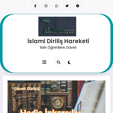
İçeriğe
atla
İslami Diriliş Hareketi
Hadis İnkarcıları Ve Ayetleri
İlahi Öğretilere Davet
Bağlamından Koparmaları.