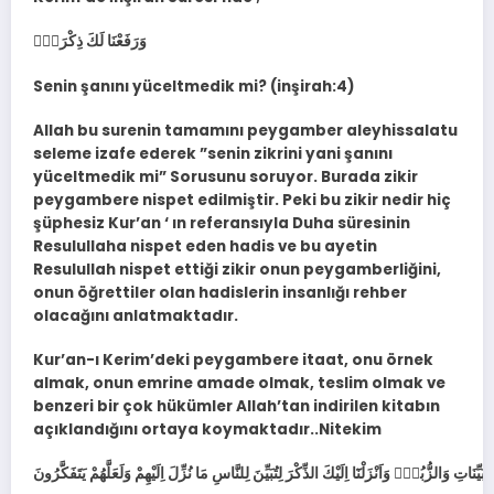
وَرَفَعْنَا لَكَ ذِكْرَكَۜ
Senin şanını yüceltmedik mi? (inşirah:4)
Allah bu surenin tamamını peygamber aleyhissalatu
seleme izafe ederek ”senin zikrini yani şanını
yüceltmedik mi” Sorusunu soruyor. Burada zikir
peygambere nispet edilmiştir. Peki bu zikir nedir hiç
şüphesiz Kur’an ‘ ın referansıyla Duha süresinin
Resulullaha nispet eden hadis ve bu ayetin
Resulullah nispet ettiği zikir onun peygamberliğini,
onun öğrettiler olan hadislerin insanlığı rehber
olacağını anlatmaktadır.
Kur’an-ı Kerim’deki peygambere itaat, onu örnek
almak, onun emrine amade olmak, teslim olmak ve
benzeri bir çok hükümler Allah’tan indirilen kitabın
açıklandığını ortaya koymaktadır..Nitekim