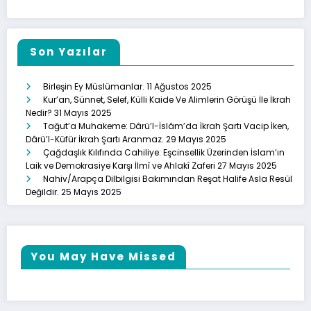
Son Yazılar
Birleşin Ey Müslümanlar.
11 Ağustos 2025
Kur’an, Sünnet, Selef, Külli Kaide Ve Alimlerin Görüşü İle İkrah
Nedir?
31 Mayıs 2025
Tağut’a Muhakeme: Dârü’l-İslâm’da İkrah Şartı Vacip İken,
Dârü’l-Küfür İkrah Şartı Aranmaz.
29 Mayıs 2025
Çağdaşlık Kılıfında Cahiliye: Eşcinsellik Üzerinden İslam’ın
Laik ve Demokrasiye Karşı İlmî ve Ahlakî Zaferi
27 Mayıs 2025
Nahiv/Arapça Dilbilgisi Bakımından Reşat Halife Asla Resül
Değildir.
25 Mayıs 2025
You May Have Missed