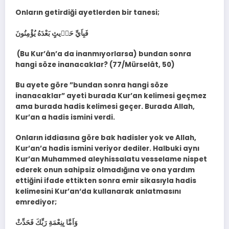
Onların getirdiği ayetlerden bir tanesi;
فَبِاَيِّ حَد۪يثٍ بَعْدَهُ يُؤْمِنُونَ
(Bu Kur’ân’a da inanmıyorlarsa) bundan sonra
hangi söze inanacaklar? (77/Mürselât, 50)
Bu ayete göre ”bundan sonra hangi söze
inanacaklar” ayeti burada Kur’an kelimesi geçmez
ama burada hadis kelimesi geçer. Burada Allah,
Kur’an a hadis ismini verdi.
Onların iddiasına göre bak hadisler yok ve Allah,
Kur’an’a hadis ismini veriyor dediler. Halbuki aynı
Kur’an Muhammed aleyhissalatu vesselame nispet
ederek onun sahipsiz olmadığına ve ona yardım
ettiğini ifade ettikten sonra emir sikasıyla hadis
kelimesini Kur’an‘da kullanarak anlatmasını
emrediyor;
وَاَمَّا بِنِعْمَةِ رَبِّكَ فَحَدِّثْ