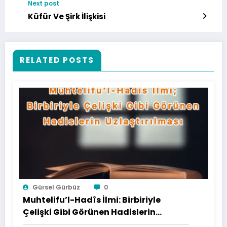
Next post
Küfür Ve Şirk İlişkisi
RELATED POSTS
Gürsel Gürbüz
0
Muhtelifu’l-Hadîs İlmi: Birbiriyle
Çelişki Gibi Görünen Hadislerin
Uzlaştırılması