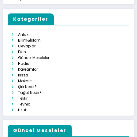
Kategoriler
Ahlak
Bilim&İslam
Cevaplar
Fıkıh
Güncel Meseleler
Hadis
Kavramlar
Kıssa
Makale
Şirk Nedir?
Tağut Nedir?
Tekfir
Tevhid
Usul
Güncel Meseleler