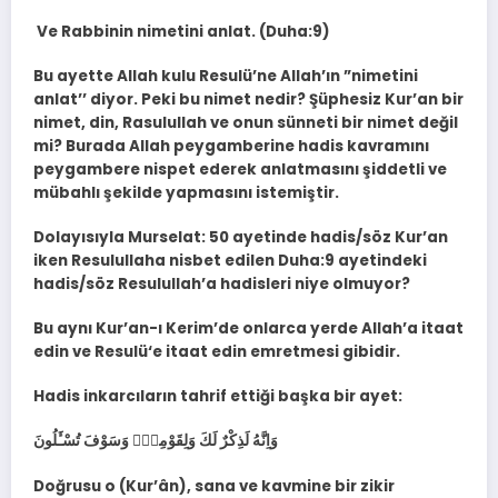
Ve Rabbinin nimetini anlat. (Duha:9)
Bu ayette Allah kulu Resulü’ne Allah’ın ”nimetini
anlat’’ diyor. Peki bu nimet nedir? Şüphesiz Kur’an bir
nimet, din, Rasulullah ve onun sünneti bir nimet değil
mi? Burada Allah peygamberine hadis kavramını
peygambere nispet ederek anlatmasını şiddetli ve
mübahlı şekilde yapmasını istemiştir.
Dolayısıyla Murselat: 50 ayetinde hadis/söz Kur’an
iken Resulullaha nisbet edilen Duha:9 ayetindeki
hadis/söz Resulullah’a hadisleri niye olmuyor?
Bu aynı Kur’an-ı Kerim’de onlarca yerde Allah’a itaat
edin ve Resulü‘e itaat edin emretmesi gibidir.
Hadis inkarcıların tahrif ettiği başka bir ayet:
وَاِنَّهُ لَذِكْرٌ لَكَ وَلِقَوْمِكَۚ وَسَوْفَ تُسْـَٔلُونَ
Doğrusu o (Kur’ân), sana ve kavmine bir zikir