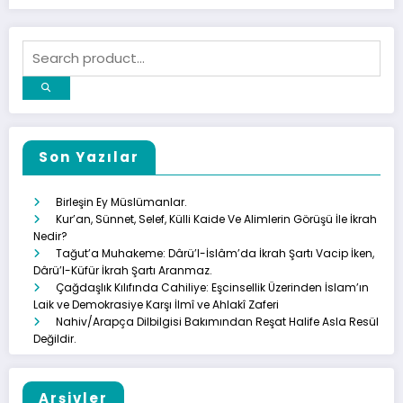
Son Yazılar
Birleşin Ey Müslümanlar.
Kur’an, Sünnet, Selef, Külli Kaide Ve Alimlerin Görüşü İle İkrah
Nedir?
Tağut’a Muhakeme: Dârü’l-İslâm’da İkrah Şartı Vacip İken,
Dârü’l-Küfür İkrah Şartı Aranmaz.
Çağdaşlık Kılıfında Cahiliye: Eşcinsellik Üzerinden İslam’ın
Laik ve Demokrasiye Karşı İlmî ve Ahlakî Zaferi
Nahiv/Arapça Dilbilgisi Bakımından Reşat Halife Asla Resül
Değildir.
Arşivler