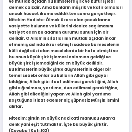
ve mutlak açıdan bu kimselere şirk ve küfür işledi
demek caizdir. Ama bunların müşrik ve kafir olmaları
ancak hüccet ikame edildikten sonra gerçekleşir.
Nitekim Hadiste: Ölmek üzere olan çocuklarına
vasiyette bulunan ve küllerini denize saçılmasını
vasiyet eden bu adamın durumu bunun için bir
delildir. O Allah’ın sıfatlarının mutlak açıdan inkar
etmemiş aslında ikrar etmişti sadece bu meselenin
külli değil cüzi olan meselelerde bir hata etmişti ve
bu onun küçük şirk işlemesi anlamına geldiği ve
büyük şirk işlemediğini de en büyük delilidir.
Bu kimselerin büyük şirke düşmelerinin diğer bir
temel sebebi onlar bu kulların Allah gibi gaybi
bildiğine, Allah gibi itaat edilmesi gerektiğini, Allah
gibi sığınılması, yardıma, dua edilmesi gerektiğine,
Allah gibi dilediğini yapan ve Allah gibi yardıma
koştuğuna itikat edenler hiç şüphesiz Mürşik ismini
alırlar.
Nitekim: Şirkin en büyük hakikati mahluku Allah’a
denk yani eşit tutmaktır. İşte bu büyük şirktir.
(Cevabu’l Kafi:102)