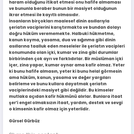
haram olduğunu itikat etmesi onu hafife almaması
ve bununla beraber bunun bir masiyet olduğunun
ikrar etmesi ile kayıtlı olmasıdır.
İnsanların birçokları maalesef dinin asıllarıyla
şeriatın vaciplerini karıştırmakta ve bundan dolayı
doğru hüküm verememekte. Halbuki hükmetme,
kanun koyma, yasama, dua ve sığınma gibi dinin
asıllarına taalluk eden meseleler ile şeriatın vacipleri
konumunda olan içki, kumar ve zina gibi durumlar
birbirinden çok ayrı ve farklıdırlar. Bir müslüman içki
içer, zina yapar, kumar oynar ama kafir olmaz. Yeter
ki bunu hafife almasın, yeter ki bunu helal görmesin
ama hüküm, kanun, yasama ve değer yargıları
belirleme ve bunu kullara dayatmak şeriatın
vaciplerindeki masiyet gibi değildir. Bu kimseler
mutlaka açıdan kafir hükmünü alırlar. Bunlara itaat
şer’i engel olmaksızın itaat, yardım, destek ve sevgi
o kimsenin kafir olmaz için yeterlidir.
Gürsel Gürbüz