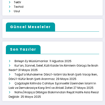
Tekfir
Tevhid
Usul
Güncel Meseleler
Son Yazılar
Birleşin Ey Müslümanlar.
11 Ağustos 2025
Kur’an, Sünnet, Selef, Külli Kaide Ve Alimlerin Görüşü İle İkrah
Nedir?
31 Mayıs 2025
Tağut’a Muhakeme: Dârü’l-İslâm’da İkrah Şartı Vacip İken,
Dârü’l-Küfür İkrah Şartı Aranmaz.
29 Mayıs 2025
Çağdaşlık Kılıfında Cahiliye: Eşcinsellik Üzerinden İslam’ın
Laik ve Demokrasiye Karşı İlmî ve Ahlakî Zaferi
27 Mayıs 2025
Nahiv/Arapça Dilbilgisi Bakımından Reşat Halife Asla Resül
Değildir.
25 Mayıs 2025