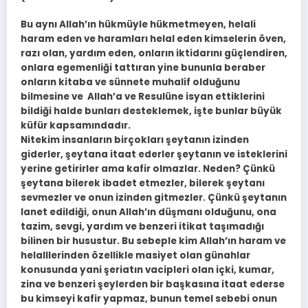
Bu aynı Allah’ın hükmüyle hükmetmeyen, helali
haram eden ve haramları helal eden kimselerin öven,
razı olan, yardım eden, onların iktidarını güçlendiren,
onlara egemenliği tattıran yine bununla beraber
onların kitaba ve sünnete muhalif olduğunu
bilmesine ve Allah’a ve Resulüne isyan ettiklerini
bildiği halde bunları desteklemek, işte bunlar büyük
küfür kapsamındadır.
Nitekim insanların birçokları şeytanın izinden
giderler, şeytana itaat ederler şeytanın ve isteklerini
yerine getirirler ama kafir olmazlar. Neden? Çünkü
şeytana bilerek ibadet etmezler, bilerek şeytanı
sevmezler ve onun izinden gitmezler. Çünkü şeytanın
lanet edildiği, onun Allah’ın düşmanı olduğunu, ona
tazim, sevgi, yardım ve benzeri itikat taşımadığı
bilinen bir husustur. Bu sebeple kim Allah’ın haram ve
helalllerinden özellikle masiyet olan günahlar
konusunda yani şeriatın vacipleri olan içki, kumar,
zina ve benzeri şeylerden bir başkasına itaat ederse
bu kimseyi kafir yapmaz, bunun temel sebebi onun