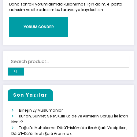
Daha sonraki yorumlarımda kullanılması için adım, e-posta
adresim ve site adresim bu tarayıcıya kaydedilsin.
Son Yazılar
Birleşin Ey Müslümanlar.
Kur’an, Sünnet, Selef, Külli Kaide Ve Alimlerin Görüşü İle İkrah
Nedir?
Tağut’a Muhakeme: Dârü’l-İslâm’da İkrah Şartı Vacip İken,
Dârü’l-Küfür İkrah Şartı Aranmaz.