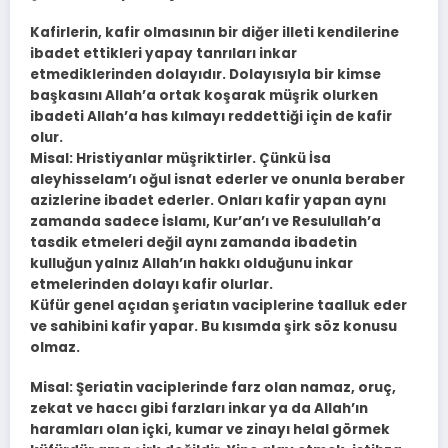
Kafirlerin, kafir olmasının bir diğer illeti kendilerine
ibadet ettikleri yapay tanrıları inkar
etmediklerinden dolayıdır. Dolayısıyla bir kimse
başkasını Allah’a ortak koşarak müşrik olurken
ibadeti Allah’a has kılmayı reddettiği için de kafir
olur.
Misal: Hristiyanlar müşriktirler. Çünkü İsa
aleyhisselam’ı oğul isnat ederler ve onunla beraber
azizlerine ibadet ederler. Onları kafir yapan aynı
zamanda sadece İslamı, Kur’an’ı ve Resulullah’a
tasdik etmeleri değil aynı zamanda ibadetin
kulluğun yalnız Allah’ın hakkı olduğunu inkar
etmelerinden dolayı kafir olurlar.
Küfür genel açıdan şeriatın vaciplerine taalluk eder
ve sahibini kafir yapar. Bu kısımda şirk söz konusu
olmaz.
Misal: Şeriatin vaciplerinde farz olan namaz, oruç,
zekat ve haccı gibi farzları inkar ya da Allah’ın
haramları olan içki, kumar ve zinayı helal görmek