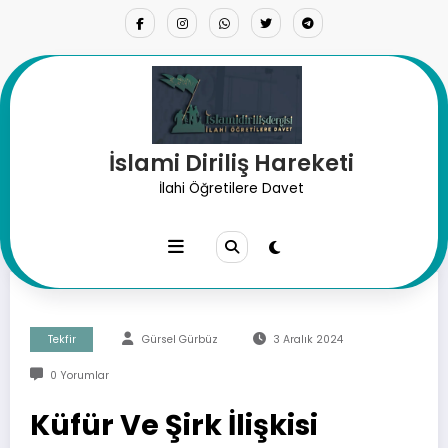
İçeriğe
atla
İslami Diriliş Hareketi
Küfür Ve Şirk İlişkisi
İlahi Öğretilere Davet
Tekfir
Gürsel Gürbüz
3 Aralık 2024
0 Yorumlar
Küfür Ve Şirk İlişkisi