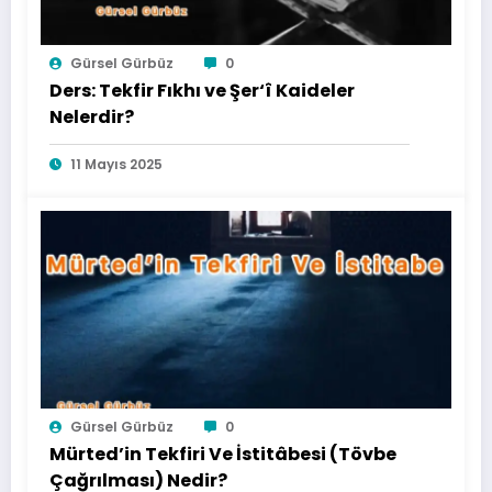
Gürsel Gürbüz
0
Ders: Tekfir Fıkhı ve Şer‘î Kaideler
Nelerdir?
11 Mayıs 2025
Gürsel Gürbüz
0
Mürted’in Tekfiri Ve İstitâbesi (Tövbe
Çağrılması) Nedir?