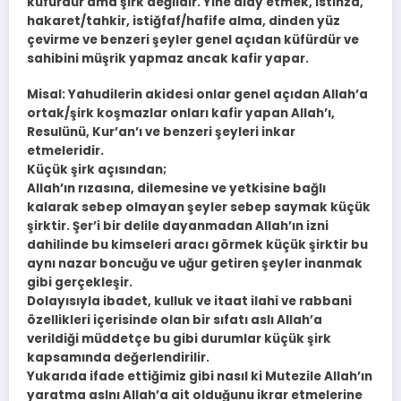
küfürdür ama şirk değildir. Yine alay etmek, istihza,
hakaret/tahkir, istiğfaf/hafife alma, dinden yüz
çevirme ve benzeri şeyler genel açıdan küfürdür ve
sahibini müşrik yapmaz ancak kafir yapar.
Misal: Yahudilerin akidesi onlar genel açıdan Allah’a
ortak/şirk koşmazlar onları kafir yapan Allah’ı,
Resulünü, Kur’an’ı ve benzeri şeyleri inkar
etmeleridir.
Küçük şirk açısından;
Allah’ın rızasına, dilemesine ve yetkisine bağlı
kalarak sebep olmayan şeyler sebep saymak küçük
şirktir. Şer’i bir delile dayanmadan Allah’ın izni
dahilinde bu kimseleri aracı görmek küçük şirktir bu
aynı nazar boncuğu ve uğur getiren şeyler inanmak
gibi gerçekleşir.
Dolayısıyla ibadet, kulluk ve itaat ilahi ve rabbani
özellikleri içerisinde olan bir sıfatı aslı Allah’a
verildiği müddetçe bu gibi durumlar küçük şirk
kapsamında değerlendirilir.
Yukarıda ifade ettiğimiz gibi nasıl ki Mutezile Allah’ın
yaratma aslnı Allah’a ait olduğunu ikrar etmelerine