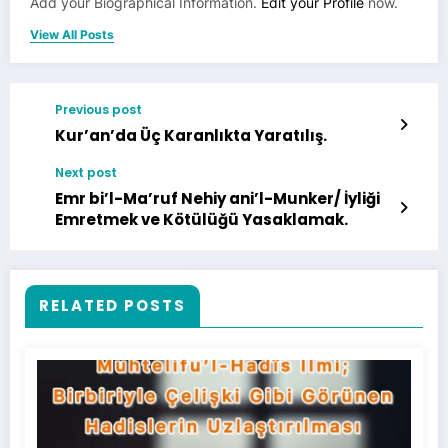
Add your Biographical Information.
Edit your Profile
now.
View All Posts
Previous post
Kur’an’da Üç Karanlıkta Yaratılış.
Next post
Emr bi’l-Ma’ruf Nehiy ani’l-Munker/ İyliği
Emretmek ve Kötülüğü Yasaklamak.
RELATED POSTS