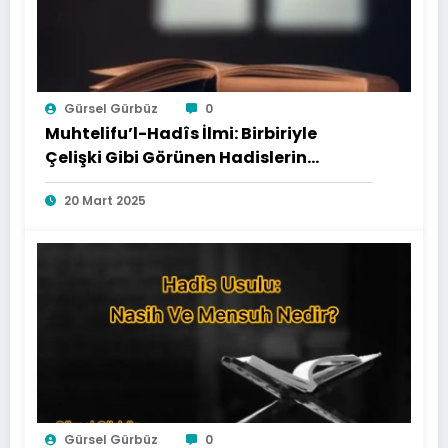
Gürsel Gürbüz
0
Muhtelifu’l-Hadîs İlmi: Birbiriyle
Çelişki Gibi Görünen Hadislerin
Uzlaştırılması
20 Mart 2025
Gürsel Gürbüz
0