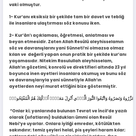
vaki olmuştur.
1- Kur’anı eksiksiz bir şekilde tam bir davet ve tebliğ
ile insanlara ulaştırması söz konusu iken.
2- Kur’ân’ı açıklaması, öğretmesi, anlatması ve
beyan etmesidir. Zaten Allah Resûlü aleyhisselamın
söz ve davranışlarını yani Sünneti’ni olmazsa olmaz
kılan ve değerli yapan onun pratik bir şekilde kur’anı
yaşamasıdır. Nitekim Rasulullah aleyhisselam,
Allah’ın gözetimi, konrolü ve direktifleri altında 23 yıl
boyunca inen ayetleri insanlara okumuş ve bunu söz
ve davranışlarıyla yani sünnetiyle Allah’ın
ayetlerden neyi murat ettiğini bize göstermiştir.
“Onlar ki; yanlarında bulunan Tevrat ve İncil’de yazılı
olarak (sıfatlarını) buldukları ümmi olan Resûl
Nebi’ye uyarlar. Onlara iyiliği emreder, kötülükten
sakındırır; temiz şeyleri helal, pis şeyleri haram kılar;