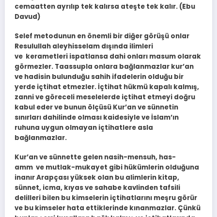
cemaatten ayrılıp tek kalırsa ateşte tek kalır. (Ebu
Davud)
Selef metodunun en önemli bir diğer görüşü onlar
Resulullah aleyhisselam dışında ilimleri
ve kerametleri ispatlansa dahi onları masum olarak
görmezler. Taassupla onlara bağlanmazlar kur’an
ve hadisin bulunduğu sahih ifadelerin olduğu bir
yerde içtihat etmezler. İçtihat hükmü kapalı kalmış,
zanni ve göreceli meselelerde içtihat etmeyi doğru
kabul eder ve bunun ölçüsü Kur’an ve sünnetin
sınırları dahilinde olması kaidesiyle ve İslam’ın
ruhuna uygun olmayan içtihatlere asla
bağlanmazlar.
Kur’an ve sünnette gelen nasih-mensuh, has-
amm ve mutlak-mukayet gibi hükümlerin olduğuna
inanır Arapçası yüksek olan bu alimlerin kitap,
sünnet, icma, kıyas ve sahabe kavlinden tafsili
delilleri bilen bu kimselerin içtihatlarını meşru görür
ve bu kimseler hata ettiklerinde kınanmazlar. Çünkü