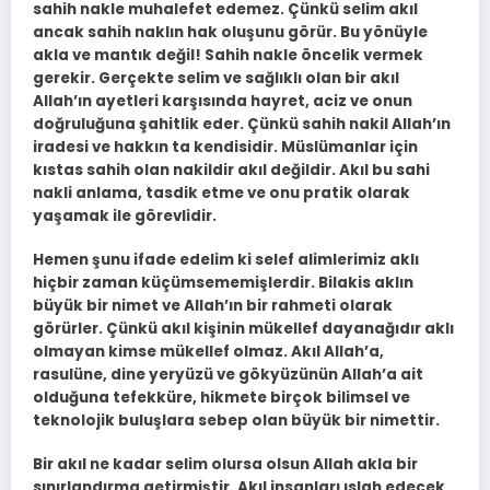
sahih nakle muhalefet edemez. Çünkü selim akıl
ancak sahih naklın hak oluşunu görür. Bu yönüyle
akla ve mantık değil! Sahih nakle öncelik vermek
gerekir. Gerçekte selim ve sağlıklı olan bir akıl
Allah’ın ayetleri karşısında hayret, aciz ve onun
doğruluğuna şahitlik eder. Çünkü sahih nakil Allah’ın
iradesi ve hakkın ta kendisidir. Müslümanlar için
kıstas sahih olan nakildir akıl değildir. Akıl bu sahi
nakli anlama, tasdik etme ve onu pratik olarak
yaşamak ile görevlidir.
Hemen şunu ifade edelim ki selef alimlerimiz aklı
hiçbir zaman küçümsememişlerdir. Bilakis aklın
büyük bir nimet ve Allah’ın bir rahmeti olarak
görürler. Çünkü akıl kişinin mükellef dayanağıdır aklı
olmayan kimse mükellef olmaz. Akıl Allah’a,
rasulüne, dine yeryüzü ve gökyüzünün Allah’a ait
olduğuna tefekküre, hikmete birçok bilimsel ve
teknolojik buluşlara sebep olan büyük bir nimettir.
Bir akıl ne kadar selim olursa olsun Allah akla bir
sınırlandırma getirmiştir. Akıl insanları ıslah edecek