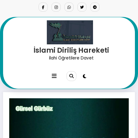
İçeriğe
atla
İslami Diriliş Hareketi
Sünnete ve Selef’e Tabi Olmak
İlahi Öğretilere Davet
İmani Bir Gerekliliktir.