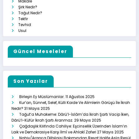
Makale
Şirk Nedir?
Tağut Nedir?
Tekfir
Tevhid
Usul
Güncel Meseleler
Son Yazılar
Birleşin Ey Müslümanlar.
11 Ağustos 2025
Kur’an, Sünnet, Selef, Külli Kaide Ve Alimlerin Görüşü İle İkrah
Nedir?
31 Mayıs 2025
Tağut’a Muhakeme: Dârü’l-İslâm’da İkrah Şartı Vacip İken,
Dârü’l-Küfür İkrah Şartı Aranmaz.
29 Mayıs 2025
Çağdaşlık Kılıfında Cahiliye: Eşcinsellik Üzerinden İslam’ın
Laik ve Demokrasiye Karşı İlmî ve Ahlakî Zaferi
27 Mayıs 2025
Nahiv/Arapça Dilbilgisi Bakımından Reşat Halife Asla Resül