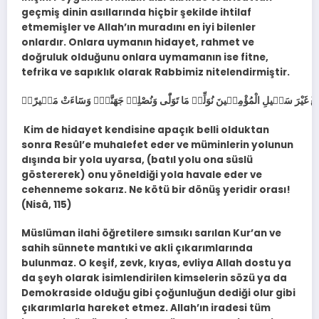
geçmiş dinin asıllarında hiçbir şekilde ihtilaf
etmemişler ve Allah’ın muradını en iyi bilenler
onlardır. Onlara uymanın hidayet, rahmet ve
doğruluk olduğunu onlara uymamanın ise fitne,
tefrika ve sapıklık olarak Rabbimiz nitelendirmiştir.
Kim de hidayet kendisine apaçık belli olduktan
sonra Resûl’e muhalefet eder ve müminlerin yolunun
dışında bir yola uyarsa, (batıl yolu ona süslü
göstererek) onu yöneldiği yola havale eder ve
cehenneme sokarız. Ne kötü bir dönüş yeridir orası!
(Nisâ, 115)
Müslüman ilahi öğretilere sımsıkı sarılan Kur’an ve
sahih sünnete mantıki ve akli çıkarımlarında
bulunmaz. O keşif, zevk, kıyas, evliya Allah dostu ya
da şeyh olarak isimlendirilen kimselerin sözü ya da
Demokraside olduğu gibi çoğunluğun dediği olur gibi
çıkarımlarla hareket etmez. Allah’ın iradesi tüm