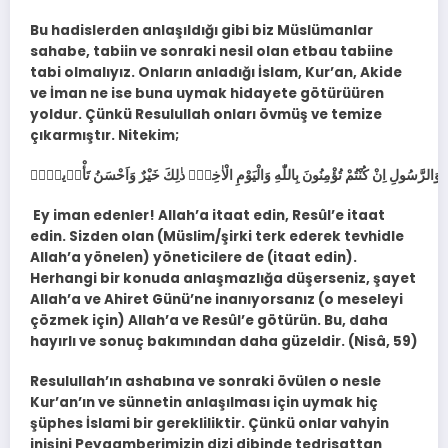
Bu hadislerden anlaşıldığı gibi biz Müslümanlar
sahabe, tabiin ve sonraki nesil olan etbau tabiine
tabi olmalıyız. Onların anladığı İslam, Kur’an, Akide
ve İman ne ise buna uymak hidayete götürüüren
yoldur. Çünkü Resulullah onları övmüş ve temize
çıkarmıştır. Nitekim;
Ey iman edenler! Allah’a itaat edin, Resûl’e itaat
edin. Sizden olan (Müslim/şirki terk ederek tevhidle
Allah’a yönelen) yöneticilere de (itaat edin).
Herhangi bir konuda anlaşmazlığa düşerseniz, şayet
Allah’a ve Ahiret Günü’ne inanıyorsanız (o meseleyi
çözmek için) Allah’a ve Resûl’e götürün. Bu, daha
hayırlı ve sonuç bakımından daha güzeldir. (Nisâ, 59)
Resulullah’ın ashabına ve sonraki övülen o nesle
Kur’an’ın ve sünnetin anlaşılması için uymak hiç
şüphes İslami bir gerekliliktir. Çünkü onlar vahyin
inişini Peygamberimizin dizi dibinde tedrisattan