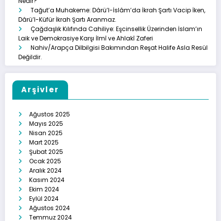
Nedir?
Tağut’a Muhakeme: Dârü’l-İslâm’da İkrah Şartı Vacip İken,
Dârü’l-Küfür İkrah Şartı Aranmaz.
Çağdaşlık Kılıfında Cahiliye: Eşcinsellik Üzerinden İslam’ın
Laik ve Demokrasiye Karşı İlmî ve Ahlakî Zaferi
Nahiv/Arapça Dilbilgisi Bakımından Reşat Halife Asla Resül
Değildir.
Arşivler
Ağustos 2025
Mayıs 2025
Nisan 2025
Mart 2025
Şubat 2025
Ocak 2025
Aralık 2024
Kasım 2024
Ekim 2024
Eylül 2024
Ağustos 2024
Temmuz 2024