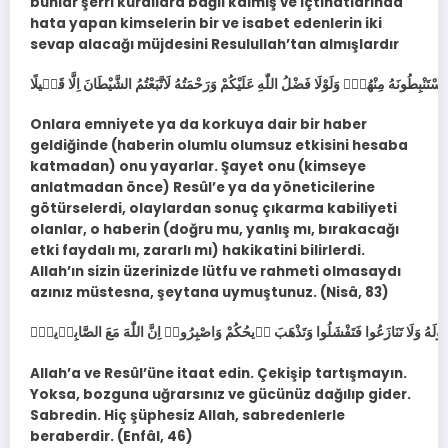
bunlar şerri kurallara bağlı kalmış ve içtihatlarında
hata yapan kimselerin bir ve isabet edenlerin iki
sevap alacağı müjdesini Resulullah’tan almışlardır
Onlara emniyete ya da korkuya dair bir haber
geldiğinde (haberin olumlu olumsuz etkisini hesaba
katmadan) onu yayarlar. Şayet onu (kimseye
anlatmadan önce) Resûl’e ya da yöneticilerine
götürselerdi, olaylardan sonuç çıkarma kabiliyeti
olanlar, o haberin (doğru mu, yanlış mı, bırakacağı
etki faydalı mı, zararlı mı) hakikatini bilirlerdi.
Allah’ın sizin üzerinizde lütfu ve rahmeti olmasaydı
azınız müstesna, şeytana uymuştunuz. (Nisâ, 83)
Allah’a ve Resûl’üne itaat edin. Çekişip tartışmayın.
Yoksa, bozguna uğrarsınız ve gücünüz dağılıp gider.
Sabredin. Hiç şüphesiz Allah, sabredenlerle
beraberdir. (Enfâl, 46)