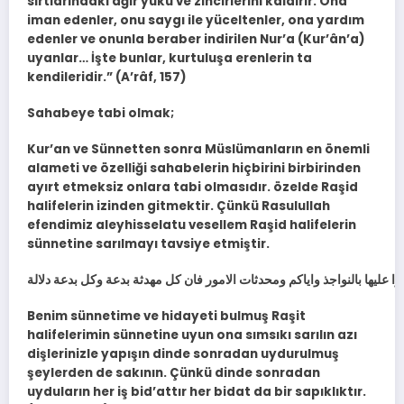
sırtlarındaki ağır yükü ve zincirlerini kaldırır. Ona
iman edenler, onu saygı ile yüceltenler, ona yardım
edenler ve onunla beraber indirilen Nur’a (Kur’ân’a)
uyanlar… İşte bunlar, kurtuluşa erenlerin ta
kendileridir.” (A’râf, 157)
Sahabeye tabi olmak;
Kur’an ve Sünnetten sonra Müslümanların en önemli
alameti ve özelliği sahabelerin hiçbirini birbirinden
ayırt etmeksiz onlara tabi olmasıdır. özelde Raşid
halifelerin izinden gitmektir. Çünkü Rasulullah
efendimiz aleyhisselatu vesellem Raşid halifelerin
sünnetine sarılmayı tavsiye etmiştir.
 عليها بالنواجذ واياكم ومحدثات الامور فان كل مهدثة بدعة وكل بدعة دلالة
Benim sünnetime ve hidayeti bulmuş Raşit
halifelerimin sünnetine uyun ona sımsıkı sarılın azı
dişlerinizle yapışın dinde sonradan uydurulmuş
şeylerden de sakının. Çünkü dinde sonradan
uyduların her iş bid’attır her bidat da bir sapıklıktır.