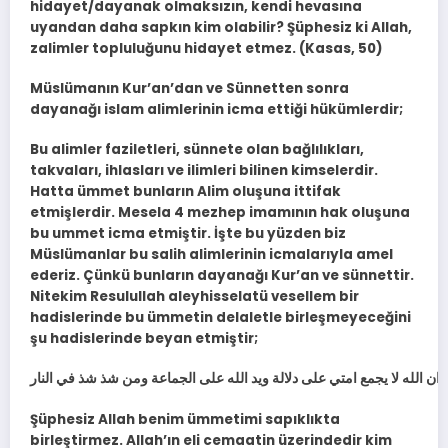
hidayet/dayanak olmaksızın, kendi hevasına
uyandan daha sapkın kim olabilir? Şüphesiz ki Allah,
zalimler topluluğunu hidayet etmez. (Kasas, 50)
Müslümanın Kur’an’dan ve Sünnetten sonra
dayanağı islam alimlerinin icma ettiği hükümlerdir;
Bu alimler faziletleri, sünnete olan bağlılıkları,
takvaları, ihlasları ve ilimleri bilinen kimselerdir.
Hatta ümmet bunların Alim oluşuna ittifak
etmişlerdir. Mesela 4 mezhep imamının hak oluşuna
bu ummet icma etmiştir. İşte bu yüzden biz
Müslümanlar bu salih alimlerinin icmalarıyla amel
ederiz. Çünkü bunların dayanağı Kur’an ve sünnettir.
Nitekim Resulullah aleyhisselatü vesellem bir
hadislerinde bu ümmetin delaletle birleşmeyeceğini
şu hadislerinde beyan etmiştir;
ان الله لا يجمع امتي على دلالة ويد الله على الجماعة ومن شذ شذ في النار
Şüphesiz Allah benim ümmetimi sapıklıkta
birleştirmez. Allah’ın eli cemaatin üzerindedir kim