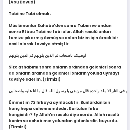
(Abu Davud)
Tabiine Tabi olmak;
Müslümanlar Sahabe’den sonra Tabiin ve ondan
sonra Etbau Tabiine tabi olur. Allah resulü onları
temize çıkarmış övmüş ve onları bizim için örnek bir
nesil olarak tavsiye etmiştir.
اوصيكم باصحاب ثم الذين يلونهم ثم الذين يلونهم
Size ashabımı sonra onların ardından gelenleri sonra
da onların ardından gelenleri onların yoluna uymayı
tavsiye ederim. (Tirmizi)
 في النار الا ملة واحده قال من هي يا رسول الله قال ما انا عليه واصحابي
Ümmetim 73 fırkaya ayrılacaktır. Bunlardan biri
hariç hepsi cehennemdedir. Kurtulan fırka
hangisidir? Ey Allah’ın resulü diye sordu. Allah resulü
benim ve ashabımın yolundan gidenlerdir. buyurdu.
(Tirmizi)