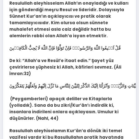
Resulullah aleyhisselam Allah’ın onayladığı ve kulları
için gönderdiği meşru Resul ve lideridir. Dolayısıyla
Sünnet Kur’an’ın açıklayıcısı ve pratik olarak
tamamlayıcısıdır. Kim olursa olsun sünnete
muhalefet etmesi asla caiz değildir hatta bu
alemlerin rabbi olan Allah’a isyan etmektir.
قُلْ اَط۪يعُوا اللّٰهَ وَالرَّسُولَۚ فَاِنْ تَوَلَّوْا فَاِنَّ اللّٰهَ لَا يُحِبُّ الْكَافِر۪ينَ
De ki: “Allah’a ve Resûl’e itaat edin.” Şayet yüz
çevirirlerse şüphesiz ki Allah, kâfirleri sevmez. (Âli
İmran:32)
(Peygamberleri) apaçık deliller ve Kitaplarla
(yolladık). Sana da bu zikri/Kur’ân’ı indirdik ki,
insanlara indirileni onlara açıklayasın. Umulur ki
düşünürler. (Nahl, 44)
Rasulullah aleyhiselamın Kur’ân’a dönük iki temel
vazifesi vardır ki bu Rasullullahın pratik hayatında