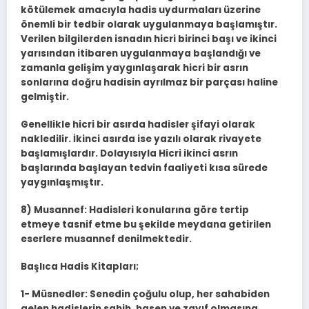
kötülemek amacıyla hadis uydurmaları üzerine
önemli bir tedbir olarak uygulanmaya başlamıştır.
Verilen bilgilerden isnadın hicri birinci başı ve ikinci
yarısından itibaren uygulanmaya başlandığı ve
zamanla gelişim yaygınlaşarak hicri bir asrın
sonlarına doğru hadisin ayrılmaz bir parçası haline
gelmiştir.
Genellikle hicri bir asırda hadisler şifayi olarak
nakledilir. İkinci asırda ise yazılı olarak rivayete
başlamışlardır. Dolayısıyla Hicri ikinci asrın
başlarında başlayan tedvin faaliyeti kısa sürede
yaygınlaşmıştır.
8) Musannef: Hadisleri konularına göre tertip
etmeye tasnif etme bu şekilde meydana getirilen
eserlere musannef denilmektedir.
Başlıca Hadis Kitapları;
1- Müsnedler: Senedin çoğulu olup, her sahabiden
gelen hadislerin sahih, hasen ve zayıf olmasına