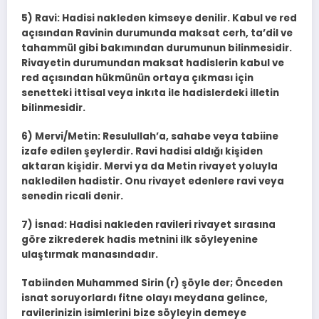
5) Ravi: Hadisi nakleden kimseye denilir. Kabul ve red
açısından Ravinin durumunda maksat cerh, ta’dil ve
tahammül gibi bakımından durumunun bilinmesidir.
Rivayetin durumundan maksat hadislerin kabul ve
red açısından hükmünün ortaya çıkması için
senetteki ittisal veya inkıta ile hadislerdeki illetin
bilinmesidir.
6) Mervi/Metin: Resulullah’a, sahabe veya tabiine
izafe edilen şeylerdir. Ravi hadisi aldığı kişiden
aktaran kişidir. Mervi ya da Metin rivayet yoluyla
nakledilen hadistir. Onu rivayet edenlere ravi veya
senedin ricali denir.
7) İsnad: Hadisi nakleden ravileri rivayet sırasına
göre zikrederek hadis metnini ilk söyleyenine
ulaştırmak manasındadır.
Tabiinden Muhammed Sirin (r) şöyle der; Önceden
isnat soruyorlardı fitne olayı meydana gelince,
ravilerinizin isimlerini bize söyleyin demeye