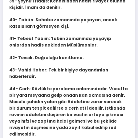
39- Şeyhü’l Hadis: Kendisinden hadis rivayet olunan
kişidir. İmam da denilir.
40- Tabiîn: Sahabe zamanında yaşayan, ancak
Rasulullah’ı görmeyen kişi.
41- Tebeut Tabiin: Tabiin zamanında yaşayıp
onlardan hadis nakleden Müslümanlar.
42- Tevsik: Doğruluğu kanıtlama.
43- Vahid Haber: Tek bir kişiye dayandırılan
haberlerdir.
44- Cerh: Sözlükte yaralama anlamındadır. Vücutta
bir yara meydana gelip ondan kan akmasına denir.
Mesela şahidin yalan gibi Adaletine zarar verecek
bir durum tespit edilirse o cerh etti denilir. Istilahda
ravinin adaletini düşüren bir vasfın ortaya çıkması
veya hıfzi ve zaptına helal gelmesi ve bu şekilde
rivayetin düşmesine yada zayıf kabul edilip red
edilmesidir.