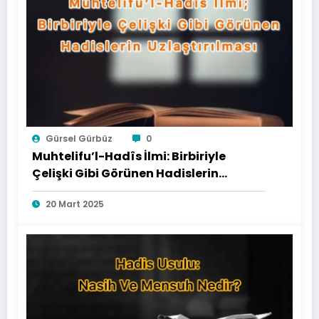
Gürsel Gürbüz
0
Muhtelifu’l-Hadîs İlmi: Birbiriyle
Çelişki Gibi Görünen Hadislerin
Uzlaştırılması
20 Mart 2025