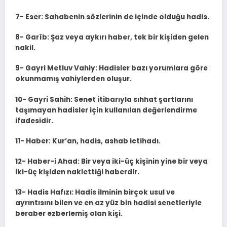
7- Eser: Sahabenin sözlerinin de içinde olduğu hadis.
8- Garîb: Şaz veya aykırı haber, tek bir kişiden gelen
nakil.
9- Gayri Metluv Vahiy: Hadisler bazı yorumlara göre
okunmamış vahiylerden oluşur.
10- Gayri Sahih: Senet itibarıyla sıhhat şartlarını
taşımayan hadisler için kullanılan değerlendirme
ifadesidir.
11- Haber: Kur’an, hadis, ashab ictihadı.
12- Haber-i Ahad: Bir veya iki-üç kişinin yine bir veya
iki-üç kişiden naklettiği haberdir.
13- Hadis Hafızı: Hadis ilminin birçok usul ve
ayrıntısını bilen ve en az yüz bin hadisi senetleriyle
beraber ezberlemiş olan kişi.