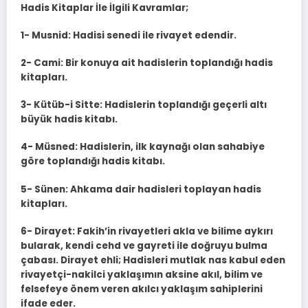
Hadis Kitaplar İle İlgili Kavramlar;
1- Musnid: Hadisi senedi ile rivayet edendir.
2- Cami: Bir konuya ait hadislerin toplandığı hadis
kitapları.
3- Kütüb-i Sitte: Hadislerin toplandığı geçerli altı
büyük hadis kitabı.
4- Müsned: Hadislerin, ilk kaynağı olan sahabiye
göre toplandığı hadis kitabı.
5- Sünen: Ahkama dair hadisleri toplayan hadis
kitapları.
6- Dirayet: Fakih’in rivayetleri akla ve bilime aykırı
bularak, kendi cehd ve gayreti ile doğruyu bulma
çabası. Dirayet ehli; Hadisleri mutlak nas kabul eden
rivayetçi-nakilci yaklaşımın aksine akıl, bilim ve
felsefeye önem veren akılcı yaklaşım sahiplerini
ifade eder.