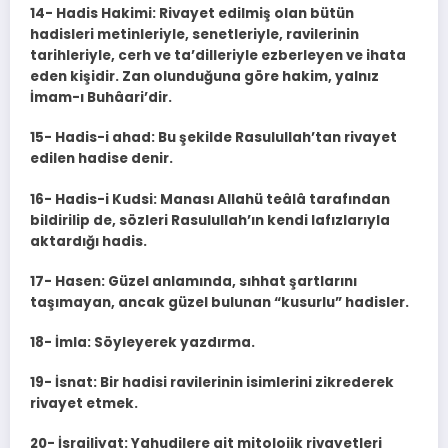
14- Hadis Hakimi: Rivayet edilmiş olan bütün
hadisleri metinleriyle, senetleriyle, ravilerinin
tarihleriyle, cerh ve ta’dilleriyle ezberleyen ve ihata
eden kişidir. Zan olunduğuna göre hakim, yalnız
İmam-ı Buhâari’dir.
15- Hadis-i ahad: Bu şekilde Rasulullah’tan rivayet
edilen hadise denir.
16- Hadis-i Kudsi: Manası Allahü teâlâ tarafından
bildirilip de, sözleri Rasulullah’ın kendi lafızlarıyla
aktardığı hadis.
17- Hasen: Güzel anlamında, sıhhat şartlarını
taşımayan, ancak güzel bulunan “kusurlu” hadisler.
18- İmla: Söyleyerek yazdırma.
19- İsnat: Bir hadisi ravilerinin isimlerini zikrederek
rivayet etmek.
20- İsrailiyat: Yahudilere ait mitolojik rivayetleri