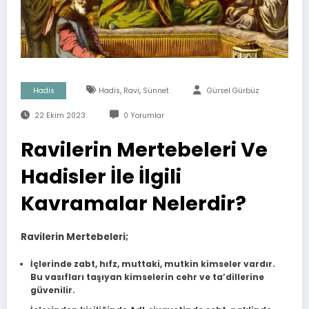
,
,
Hadis
Hadis
Ravi
Sünnet
Gürsel Gürbüz
22 Ekim 2023
0 Yorumlar
Ravilerin Mertebeleri Ve
Hadisler İle İlgili
Kavramalar Nelerdir?
Ravilerin Mertebeleri;
İçlerinde zabt, hıfz, muttaki, mutkin kimseler vardır.
Bu vasıfları taşıyan kimselerin cehr ve ta’dillerine
güvenilir.