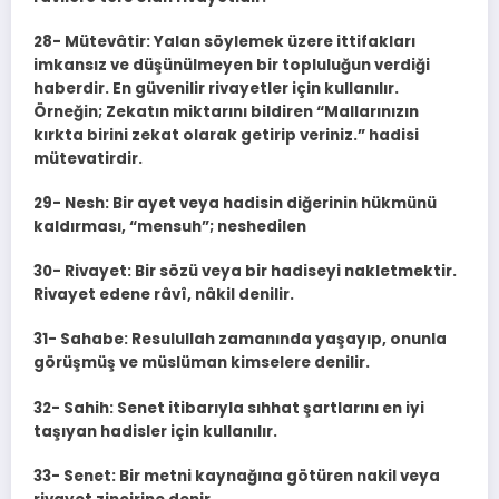
28- Mütevâtir: Yalan söylemek üzere ittifakları
imkansız ve düşünülmeyen bir topluluğun verdiği
haberdir. En güvenilir rivayetler için kullanılır.
Örneğin; Zekatın miktarını bildiren “Mallarınızın
kırkta birini zekat olarak getirip veriniz.” hadisi
mütevatirdir.
29- Nesh: Bir ayet veya hadisin diğerinin hükmünü
kaldırması, “mensuh”; neshedilen
30- Rivayet: Bir sözü veya bir hadiseyi nakletmektir.
Rivayet edene râvî, nâkil denilir.
31- Sahabe: Resulullah zamanında yaşayıp, onunla
görüşmüş ve müslüman kimselere denilir.
32- Sahih: Senet itibarıyla sıhhat şartlarını en iyi
taşıyan hadisler için kullanılır.
33- Senet: Bir metni kaynağına götüren nakil veya