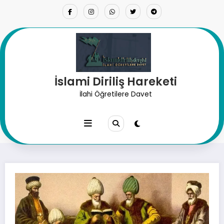
İçeriğe
atla
İslami Diriliş Hareketi
Ravilerin Mertebeleri Ve
İlahi Öğretilere Davet
Hadisler İle İlgili Kavramalar
Nelerdir?