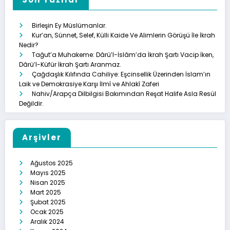
Birleşin Ey Müslümanlar.
Kur’an, Sünnet, Selef, Külli Kaide Ve Alimlerin Görüşü İle İkrah
Nedir?
Tağut’a Muhakeme: Dârü’l-İslâm’da İkrah Şartı Vacip İken,
Dârü’l-Küfür İkrah Şartı Aranmaz.
Çağdaşlık Kılıfında Cahiliye: Eşcinsellik Üzerinden İslam’ın
Laik ve Demokrasiye Karşı İlmî ve Ahlakî Zaferi
Nahiv/Arapça Dilbilgisi Bakımından Reşat Halife Asla Resül
Değildir.
Arşivler
Ağustos 2025
Mayıs 2025
Nisan 2025
Mart 2025
Şubat 2025
Ocak 2025
Aralık 2024