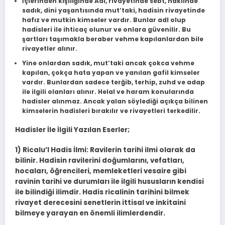
İçlerinden kişiliğinde Adl, rivayetinde sebt, naklinde
sadık, dini yaşantısında mut’taki, hadisin rivayetinde
hafız ve mutkin kimseler vardır. Bunlar adl olup
hadisleri ile ihticaç olunur ve onlara güvenilir. Bu
şartları taşımakla beraber vehme kapılanlardan bile
rivayetler alınır.
Yine onlardan sadık, mut’taki ancak çokca vehme
kapılan, çokça hata yapan ve yanılan gafil kimseler
vardır. Bunlardan sadece terğib, terhip, zuhd ve adap
ile ilgili olanları alınır. Helal ve haram konularında
hadisler alınmaz. Ancak yalan söylediği açıkça bilinen
kimselerin hadisleri bırakılır ve rivayetleri terkedilir.
Hadisler İle İlgili Yazılan Eserler;
1) Ricalu’l Hadis İlmi: Ravilerin tarihi ilmi olarak da
bilinir. Hadisin ravilerini doğumlarını, vefatları,
hocaları, öğrencileri, memleketleri vesaire gibi
ravinin tarihi ve durumları ile ilgili hususların kendisi
ile bilindiği ilimdir. Hadis ricalinin tarihini bilmek
rivayet derecesini senetlerin ittisal ve inkitaini
bilmeye yarayan en önemli ilimlerdendir.