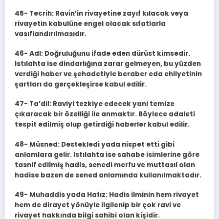
45- Tecrih: Ravin’in rivayetine zayıf kılacak veya
rivayetin kabulüne engel olacak sıfatlarla
vasıflandırılmasıdır.
46- Adl: Doğruluğunu ifade eden dürüst kimsedir.
Istılahta ise dindarlığına zarar gelmeyen, bu yüzden
verdiği haber ve şehadetiyle beraber eda ehliyetinin
şartları da gerçekleşirse kabul edilir.
47- Ta’dil: Raviyi tezkiye edecek yani temize
çıkaracak bir özelliği ile anmaktır. Böylece adaleti
tespit edilmiş olup getirdiği haberler kabul edilir.
48- Müsned: Destekledi yada nispet etti gibi
anlamlara gelir. Istılahta ise sahabe isimlerine göre
tasnif edilmiş hadis, senedi merfu ve muttasıl olan
hadise bazen de sened anlamında kullanılmaktadır.
49- Muhaddis yada Hafız: Hadis ilminin hem rivayet
hem de dirayet yönüyle ilgilenip bir çok ravi ve
rivayet hakkında bilgi sahibi olan kişidir.