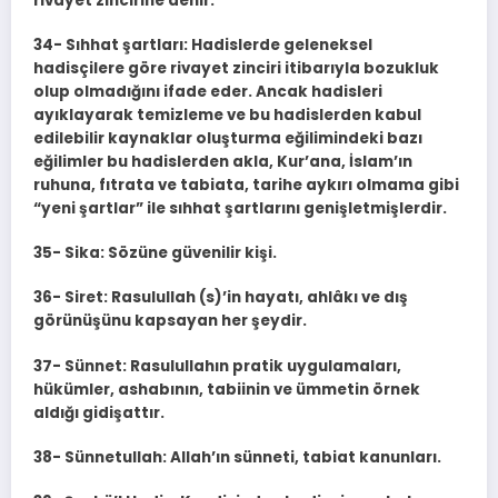
rivayet zincirine denir.
34- Sıhhat şartları: Hadislerde geleneksel
hadisçilere göre rivayet zinciri itibarıyla bozukluk
olup olmadığını ifade eder. Ancak hadisleri
ayıklayarak temizleme ve bu hadislerden kabul
edilebilir kaynaklar oluşturma eğilimindeki bazı
eğilimler bu hadislerden akla, Kur’ana, İslam’ın
ruhuna, fıtrata ve tabiata, tarihe aykırı olmama gibi
“yeni şartlar” ile sıhhat şartlarını genişletmişlerdir.
35- Sika: Sözüne güvenilir kişi.
36- Siret: Rasulullah (s)’in hayatı, ahlâkı ve dış
görünüşünu kapsayan her şeydir.
37- Sünnet: Rasulullahın pratik uygulamaları,
hükümler, ashabının, tabiinin ve ümmetin örnek
aldığı gidişattır.
38- Sünnetullah: Allah’ın sünneti, tabiat kanunları.