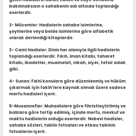
bakılmaksızın o sahabenin adı altında toplandığı
eserlerdir.
2- Mücemler: Hadislerin sahabe isimlerine,
şeyhlerine veya belde isimlerine göre alfabetik
olarak derlendiği kitaplardır.
3- Cami Hadisler: Dinin her alanıyla ilgili hadislerin
toplandığı eserlerdir. Fıkıh, iman kitabı, taharet
kitabı, ibadetler, muamelat, nikah, siyer, tefsir adak
gibi.
4- Sunen: Fıkhi konulara göre düzenlenmiş ve hüküm
çıkarmak için fakih’lere kaynak olmak üzere sadece
merfu hadisleri içerir.
5-Musannefler: Muhadislere göre fihristleştirilmiş ve
bablara göre tertip edilmiş, içinde merfu, mevkuf ve
maktu hadislerin olduğu eserlerdir. Nebevi hadisler,
sahabe sözleri, tabiin fetvaları ve etbau tabinin
fetvalarını içerir.