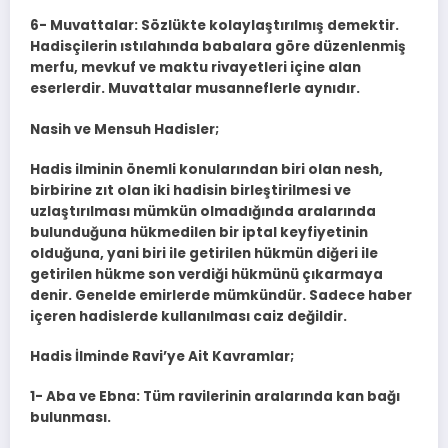
6- Muvattalar: Sözlükte kolaylaştırılmış demektir.
Hadisçilerin ıstılahında babalara göre düzenlenmiş
merfu, mevkuf ve maktu rivayetleri içine alan
eserlerdir. Muvattalar musanneflerle aynıdır.
Nasih ve Mensuh Hadisler;
Hadis ilminin önemli konularından biri olan nesh,
birbirine zıt olan iki hadisin birleştirilmesi ve
uzlaştırılması mümkün olmadığında aralarında
bulunduğuna hükmedilen bir iptal keyfiyetinin
olduğuna, yani biri ile ge­tirilen hükmün diğeri ile
getirilen hükme son ver­diği hükmünü çıkarmaya
denir. Genelde emirlerde mümkündür. Sadece haber
içeren hadislerde kullanılması caiz değildir.
Hadis İlminde Ravi’ye Ait Kavramlar;
1- Aba ve Ebna: Tüm ravilerinin aralarında kan bağı
bulunması.