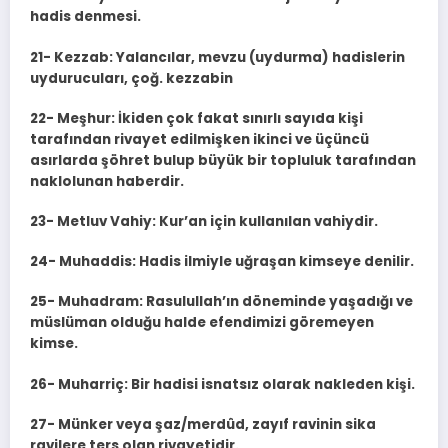
hadis denmesi.
21- Kezzab: Yalancılar, mevzu (uydurma) hadislerin
uydurucuları, çoğ. kezzabin
22- Meşhur: İkiden çok fakat sınırlı sayıda kişi
tarafından rivayet edilmişken ikinci ve üçüncü
asırlarda şöhret bulup büyük bir topluluk tarafından
naklolunan haberdir.
23- Metluv Vahiy: Kur’an için kullanılan vahiydir.
24- Muhaddis: Hadis ilmiyle uğraşan kimseye denilir.
25- Muhadram: Rasulullah’ın döneminde yaşadığı ve
müslüman olduğu halde efendimizi göremeyen
kimse.
26- Muharriç: Bir hadisi isnatsız olarak nakleden kişi.
27- Münker veya şaz/merdûd, zayıf ravinin sika
ravilere ters olan rivayetidir.