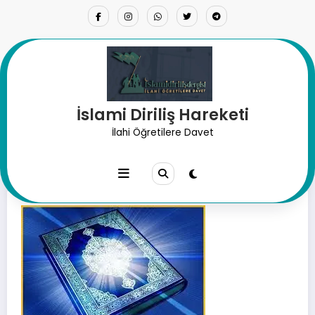
İçeriğe
atla
İslami Diriliş Hareketi
Kur’an Mücizesi: Dağlar
İlahi Öğretilere Davet