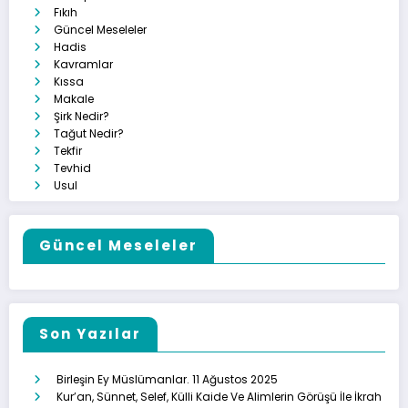
Fıkıh
Güncel Meseleler
Hadis
Kavramlar
Kıssa
Makale
Şirk Nedir?
Tağut Nedir?
Tekfir
Tevhid
Usul
Güncel Meseleler
Son Yazılar
Birleşin Ey Müslümanlar.
11 Ağustos 2025
Kur’an, Sünnet, Selef, Külli Kaide Ve Alimlerin Görüşü İle İkrah