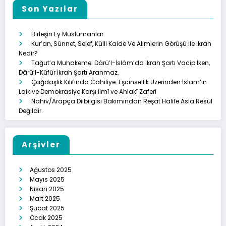
Son Yazılar
Birleşin Ey Müslümanlar.
Kur’an, Sünnet, Selef, Külli Kaide Ve Alimlerin Görüşü İle İkrah
Nedir?
Tağut’a Muhakeme: Dârü’l-İslâm’da İkrah Şartı Vacip İken,
Dârü’l-Küfür İkrah Şartı Aranmaz.
Çağdaşlık Kılıfında Cahiliye: Eşcinsellik Üzerinden İslam’ın
Laik ve Demokrasiye Karşı İlmî ve Ahlakî Zaferi
Nahiv/Arapça Dilbilgisi Bakımından Reşat Halife Asla Resül
Değildir.
Arşivler
Ağustos 2025
Mayıs 2025
Nisan 2025
Mart 2025
Şubat 2025
Ocak 2025