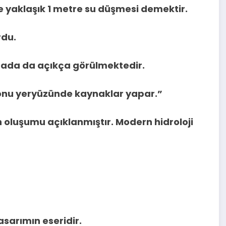
re yaklaşık 1 metre su düşmesi demektir.
rdu.
rada da açıkça görülmektedir.
e onu yeryüzünde kaynaklar yapar.”
in oluşumu açıklanmıştır. Modern hidroloji
sarımın eseridir.