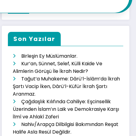
Son Yazılar
Birleşin Ey Müslümanlar.
Kur’an, Sünnet, Selef, Külli Kaide Ve
Alimlerin Görüşü İle İkrah Nedir?
Tağut’a Muhakeme: Dârü’l-İslâm’da İkrah
Şartı Vacip İken, Dârü’l-Küfür İkrah Şartı
Aranmaz.
Çağdaşlık Kılıfında Cahiliye: Eşcinsellik
Üzerinden İslam’ın Laik ve Demokrasiye Karşı
İlmî ve Ahlakî Zaferi
Nahiv/Arapça Dilbilgisi Bakımından Reşat
Halife Asla Resül Değildir.