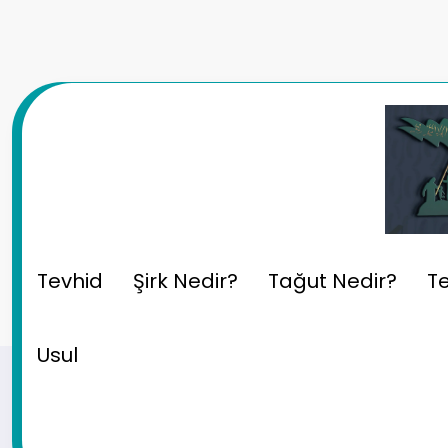
İçeriğe
atla
Ateist Kafa!:Yağmurdaki
Tevhid
Şirk Nedir?
Tağut Nedir?
Te
Usul