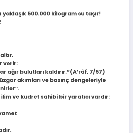
 yaklaşık 500.000 kilogram su taşır!
!
ltır.
 verir:
ar ağır bulutları kaldırır.”(A’râf, 7/57)
 rüzgar akımları ve basınç dengeleriyle
nirler”.
im ve kudret sahibi bir yaratıcı vardır:
ıyamet
dır.