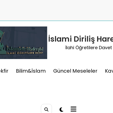
İslami Diriliş Har
İlahi Öğretilere Davet
 Mucizevi Denge Ve Mükemm
kfir
Bilim&İslam
Güncel Meseleler
Ka