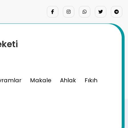
eketi
ellik
vramlar
Makale
Ahlak
Fıkıh