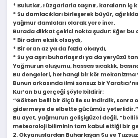
* Bulutlar, rüzgarlarla taşınır, karaların i
* Su damlacıkları birleşerek büyür, ağırlı
yağmur damlaları olarak yere iner.
Burada dikkat çekici nokta şudur: Eğer bu
* Bir adım eksik olsaydı,
* Bir oran az ya da fazla olsaydı,
* Su ya aşırı buharlaşırdı ya da yeryüzü 
Yağmurun oluşumu, hassas sıcaklık, basınç
Bu dengeleri, herhangi bir kör mekanizma 
Bunun arkasında ilmi sonsuz bir Yaratıcı’nın
Kur’an bu gerçeği şöyle bildirir:
“Gökten belli bir ölçü ile su indirdik, son
gidermeye de elbette gücümüz yeterlidir.”
Bu ayet, yağmurun gelişigüzel değil, “belli bi
meteoroloji biliminin tam kabul ettiği bir g
2. Okyanuslardan Buharlaşan Su ve Tuzsu