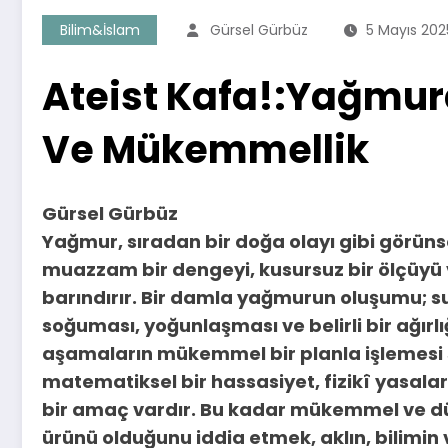
Bilim&İslam
Gürsel Gürbüz
5 Mayıs 202
Ateist Kafa!:Yağmur
Ve Mükemmellik
Gürsel Gürbüz
Yağmur, sıradan bir doğa olayı gibi görüns
muazzam bir dengeyi, kusursuz bir ölçüyü 
barındırır. Bir damla yağmurun oluşumu; 
soğuması, yoğunlaşması ve belirli bir ağırl
aşamaların mükemmel bir planla işlemesi
matematiksel bir hassasiyet, fizikî yasalar
bir amaç vardır. Bu kadar mükemmel ve düz
ürünü olduğunu iddia etmek, aklın, bilimin 