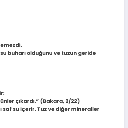
remezdi.
su buharı olduğunu ve tuzun geride
r:
rünler çıkardı.” (Bakara, 2/22)
saf su içerir. Tuz ve diğer mineraller