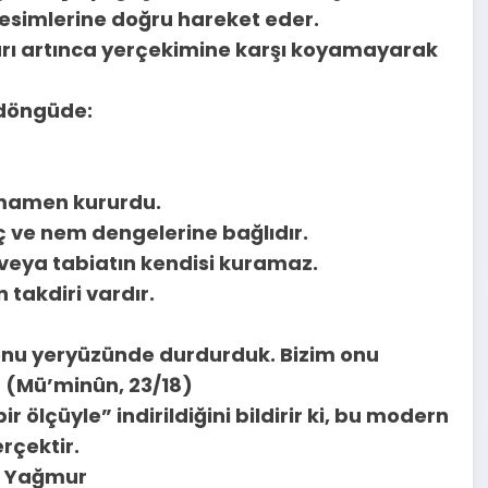
ç kesimlerine doğru hareket eder.
kları artınca yerçekimine karşı koyamayarak
 döngüde:
tamamen kururdu.
 ve nem dengelerine bağlıdır.
veya tabiatın kendisi kuramaz.
 takdiri vardır.
ra onu yeryüzünde durdurduk. Bizim onu
 (Mü’minûn, 23/18)
r ölçüyle” indirildiğini bildirir ki, bu modern
erçektir.
z Yağmur