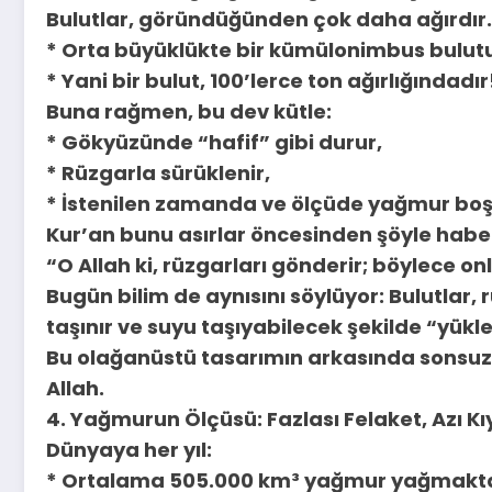
Bulutlar, göründüğünden çok daha ağırdır.
* Orta büyüklükte bir kümülonimbus bulutu
* Yani bir bulut, 100’lerce ton ağırlığındadır
Buna rağmen, bu dev kütle:
* Gökyüzünde “hafif” gibi durur,
* Rüzgarla sürüklenir,
* İstenilen zamanda ve ölçüde yağmur boşa
Kur’an bunu asırlar öncesinden şöyle haber
“O Allah ki, rüzgarları gönderir; böylece onl
Bugün bilim de aynısını söylüyor: Bulutlar,
taşınır ve suyu taşıyabilecek şekilde “yükle
Bu olağanüstü tasarımın arkasında sonsuz il
Allah.
4. Yağmurun Ölçüsü: Fazlası Felaket, Azı K
Dünyaya her yıl:
* Ortalama 505.000 km³ yağmur yağmakta