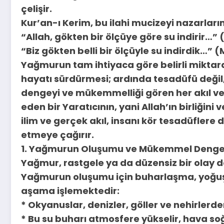
çelişir.
Kur’an-ı Kerim, bu ilahi mucizeyi nazarları
“Allah, gökten bir ölçüye göre su indirir…” 
“Biz gökten belli bir ölçüyle su indirdik…” 
Yağmurun tam ihtiyaca göre belirli mikta
hayatı sürdürmesi; ardında tesadüfü değil, 
dengeyi ve mükemmelliği gören her akıl ve 
eden bir Yaratıcının, yani Allah’ın birliğini
ilim ve gerçek akıl, insanı kör tesadüflere 
etmeye çağırır.
1. Yağmurun Oluşumu ve Mükemmel Denge
Yağmur, rastgele ya da düzensiz bir olay de
Yağmurun oluşumu için buharlaşma, yoğu
aşama işlemektedir:
* Okyanuslar, denizler, göller ve nehirlerde
* Bu su buharı atmosfere yükselir, hava so