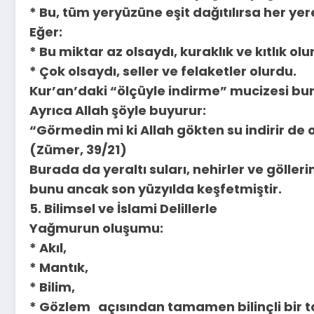
* Bu, tüm yeryüzüne eşit dağıtılırsa her ye
Eğer:
* Bu miktar az olsaydı, kuraklık ve kıtlık olu
* Çok olsaydı, seller ve felaketler olurdu.
Kur’an’daki “ölçüyle indirme” mucizesi bu
Ayrıca Allah şöyle buyurur:
“Görmedin mi ki Allah gökten su indirir d
(Zümer, 39/21)
Burada da yeraltı suları, nehirler ve göller
bunu ancak son yüzyılda keşfetmiştir.
5. Bilimsel ve İslami Delillerle
Yağmurun oluşumu:
* Akıl,
* Mantık,
* Bilim,
* Gözlem açısından tamamen bilinçli bir ta