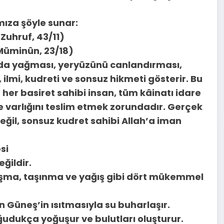
mıza şöyle sunar:
(Zuhruf, 43/11)
(Müminûn, 23/18)
rda yağması, yeryüzünü canlandırması,
ilmi, kudreti ve sonsuz hikmeti gösterir. Bu
her basiret sahibi insan, tüm kâinatı idare
 ve varlığını teslim etmek zorundadır. Gerçek
değil, sonsuz kudret sahibi Allah’a iman
si
ğildir.
şma, taşınma ve yağış gibi dört mükemmel
n Güneş’in ısıtmasıyla su buharlaşır.
ğudukça yoğuşur ve bulutları oluşturur.