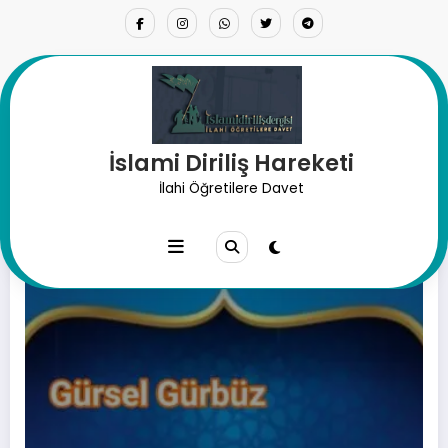
İçeriğe
atla
İslami Diriliş Hareketi
Etiket: tevhid
İlahi Öğretilere Davet