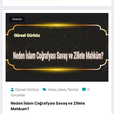
Makale
Gürsel Gürbüz
Iman
Islam
Tevhid
0
,
,
Yorumlar
Neden İslam Coğrafyası Savaş ve Zillete
Mahkum?