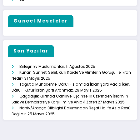
Güncel Meseleler
Son Yazılar
Birleşin Ey Müslümanlar.
11 Ağustos 2025
Kur’an, Sünnet, Selef, Külli Kaide Ve Alimlerin Görüşü İle İkrah
Nedir?
31 Mayıs 2025
Tağut’a Muhakeme: Dârü’l-İslâm’da İkrah Şartı Vacip İken,
Dârü’l-Küfür İkrah Şartı Aranmaz.
29 Mayıs 2025
Çağdaşlık Kılıfında Cahiliye: Eşcinsellik Üzerinden İslam’ın
Laik ve Demokrasiye Karşı İlmî ve Ahlakî Zaferi
27 Mayıs 2025
Nahiv/Arapça Dilbilgisi Bakımından Reşat Halife Asla Resül
Değildir.
25 Mayıs 2025