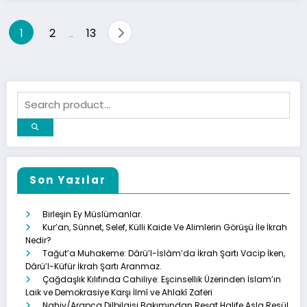
Yazı
1
2
13
…
gezinmesi
Son Yazılar
Birleşin Ey Müslümanlar.
Kur’an, Sünnet, Selef, Külli Kaide Ve Alimlerin Görüşü İle İkrah
Nedir?
Tağut’a Muhakeme: Dârü’l-İslâm’da İkrah Şartı Vacip İken,
Dârü’l-Küfür İkrah Şartı Aranmaz.
Çağdaşlık Kılıfında Cahiliye: Eşcinsellik Üzerinden İslam’ın
Laik ve Demokrasiye Karşı İlmî ve Ahlakî Zaferi
Nahiv/Arapça Dilbilgisi Bakımından Reşat Halife Asla Resül