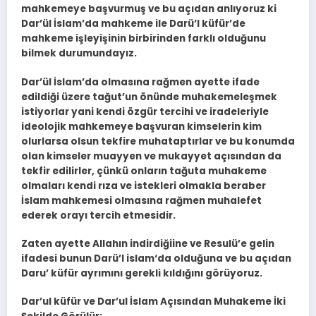
mahkemeye başvurmuş ve bu açıdan anlıyoruz ki
Dar’ül İslam’da mahkeme ile Darü’l küfür’de
mahkeme işleyişinin birbirinden farklı olduğunu
bilmek durumundayız.
Dar’ül İslam’da olmasına rağmen ayette ifade
edildiği üzere tağut’un önünde muhakemeleşmek
istiyorlar yani kendi özgür tercihi ve iradeleriyle
ideolojik mahkemeye başvuran kimselerin kim
olurlarsa olsun tekfire muhataptırlar ve bu konumda
olan kimseler muayyen ve mukayyet açısından da
tekfir edilirler, çünkü onların tağuta muhakeme
olmaları kendi rıza ve istekleri olmakla beraber
İslam mahkemesi olmasına rağmen muhalefet
ederek orayı tercih etmesidir.
Zaten ayette Allahın indirdiğiine ve Resulü’e gelin
ifadesi bunun Darü’l islam‘da olduğuna ve bu açıdan
Daru’ küfür ayrımını gerekli kıldığını görüyoruz.
Dar’ul küfür ve Dar’ul İslam Açısından Muhakeme İki