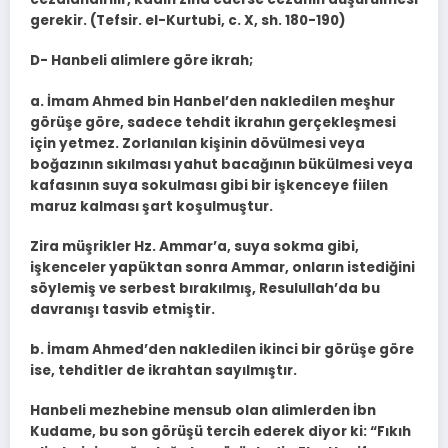
gerekir. (Tefsir. el-Kurtubi, c. X, sh. 180-190)
D- Hanbeli alimlere göre ikrah;
a. İmam Ahmed bin Hanbel’den nakledilen meşhur
görüşe göre, sadece tehdit ikrahın gerçekleşmesi
için yetmez. Zorlanılan kişinin dövülmesi veya
boğazının sıkılması yahut bacağının bükülmesi veya
kafasının suya sokulma­sı gibi bir işkenceye fiilen
maruz kalması şart koşulmuştur.
Zira müşrikler Hz. Ammar’a, suya sokma gibi,
işkenceler yapüktan sonra Ammar, onların iste­diğini
söylemiş ve serbest bırakılmış, Resulullah’da bu
davranışı tasvib etmiş­tir.
b. İmam Ahmed’den nakledilen ikinci bir görüşe göre
ise, tehditler de ik­rahtan sayılmıştır.
Hanbeli mezhebine mensub olan alimlerden İbn
Kudame, bu son görü­şü tercih ederek diyor ki: “Fıkıh