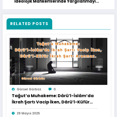
İdeolojik Mahkemlerinde Yargılanmayı
İstemeyi Birbirinden Ayırmak
RELATED POSTS
Gürsel Gürbüz
0
Tağut’a Muhakeme: Dârü’l-İslâm’da
İkrah Şartı Vacip İken, Dârü’l-Küfür
İkrah Şartı Aranmaz.
29 Mayıs 2025