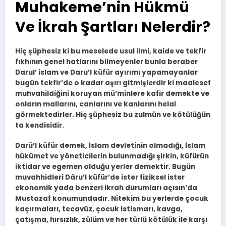
Muhakeme’nin Hükmü
Ve İkrah Şartları Nelerdir?
Hiç şüphesiz ki bu meselede usul ilmi, kaide ve tekfir
fıkhının genel hatlarını bilmeyenler bunla beraber
Darul’ islam ve Daru’l küfür ayırımı yapamayanlar
bugün tekfir’de o kadar aşırı gitmişlerdir ki maalesef
muhvahildiğini koruyan mü’minlere kafir demekte ve
onların mallarını, canlarını ve kanlarını helal
görmektedirler. Hiç şüphesiz bu zulmün ve kötülüğün
ta kendisidir.
Darü’l küfür demek, İslam devletinin olmadığı, İslam
hükümet ve yöneticilerin bulunmadığı şirkin, küfürün
iktidar ve egemen olduğu yerler demektir. Bugün
muvahhidleri Dâru’l küfür’de ister fiziksel ister
ekonomik yada benzeri ikrah durumları açısın’da
Mustazaf konumundadır. Nitekim bu yerlerde çocuk
kaçırmaları, tecavüz, çocuk istismarı, kavga,
çatışma, hırsızlık, zülüm ve her türlü kötülük ile karşı