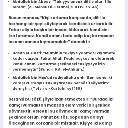
Abdullah bin Abbas “Takiyye ancak dil ile olur. Elle
olmaz” (el-Mebsut li-Serahsi, c. XXIV, sh. 46)
Bunun manası; “Kişi zorlama karşısında, dili ile
herhangi bir şeyi söy­leyerek kendisini kurtarabilir.
Fakat eliyle başka bir insanı öldürerek kendi­sini
kurtaramaz. Kendi canını feda edip başka masum
insanın canına kıyma­malıdır” demektir.
Hasan el-Basri: “Müminin takiyye yapması kıyamete
kadar caizdir. Fa­kat Allah Teala başkasını öldürerek
kendi canını kurtarma şeklindeki takiyyeye izin
vermemiştir”(Buharı, Kit. el-Ahkam,)
Abdullah bin Mes’ud radıyallahu anh “Ben, bana iki
kamçı vurmayı uzaklaştıracak her sözü söylerim”
demiştir. (Tefsir el-Kurtubi, syf 190)
Serahsi bu sözü şöyle izah etmektedir: “Bu­rada iki
kamçı vurmaktan maksad elem verici bir şekilde
dövmektir. Velev ki bu dövmek İki kamçı vurmak
şeklinde olsun. Yahut bu söz, sopadan do­layı
öleceğinden korkana bir misaldir. Kişiye iki kamçı