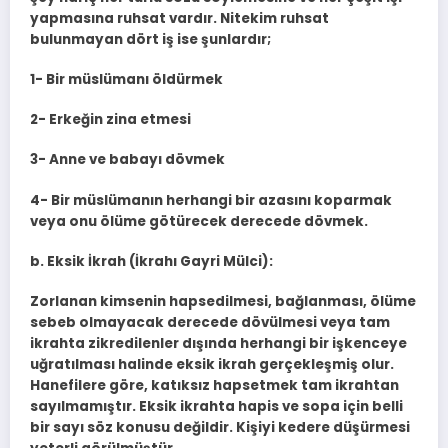
yapmasına ruhsat vardır. Nitekim ruhsat
bulunmayan dört iş ise şunlardır;
1- Bir müslümanı öldürmek
2- Erkeğin zina etmesi
3- Anne ve babayı dövmek
4- Bir müslümanın herhangi bir azasını koparmak
veya onu ölüme götürecek derecede dövmek.
b. Eksik İkrah (İkrahı Gayri Mülci):
Zorlanan kimsenin hapsedilmesi, bağlanması, ölüme
sebeb olmayacak derece­de dövülmesi veya tam
ikrahta zikredilenler dışında herhangi bir işkenceye
uğratılması halinde eksik ikrah gerçekleşmiş olur.
Hanefilere göre, katıksız hapsetmek tam ikrahtan
sayılmamıştır. Eksik ikrahta hapis ve sopa için bel­li
bir sayı söz konusu değildir. Kişiyi kedere düşürmesi