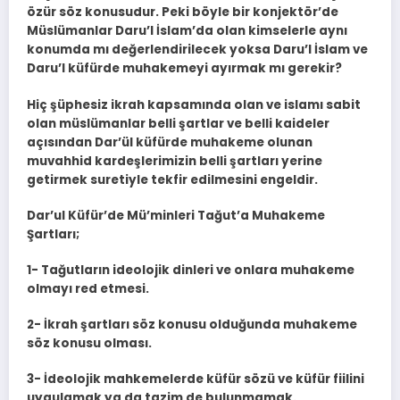
özür söz konusudur. Peki böyle bir konjektör’de
Müslümanlar Daru’l İslam’da olan kimselerle aynı
konumda mı değerlendirilecek yoksa Daru’l İslam ve
Daru’l küfürde muhakemeyi ayırmak mı gerekir?
Hiç şüphesiz ikrah kapsamında olan ve islamı sabit
olan müslümanlar belli şartlar ve belli kaideler
açısından Dar’ül küfürde muhakeme olunan
muvahhid kardeşlerimizin belli şartları yerine
getirmek suretiyle tekfir edilmesini engeldir.
Dar’ul Küfür’de Mü’minleri Tağut’a Muhakeme
Şartları;
1- Tağutların ideolojik dinleri ve onlara muhakeme
olmayı red etmesi.
2- İkrah şartları söz konusu olduğunda muhakeme
söz konusu olması.
3- İdeolojik mahkemelerde küfür sözü ve küfür fiilini
uygulamak ya da tazim de bulunmamak.