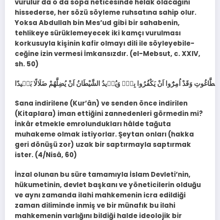
vurulur da o da so­pa neticesinde helak olacağını
hissederse, her sözü söyleme ruhsatına sahip olur.
Yoksa Abdullah bin Mes’ud gibi bir sahabenin,
tehlikeye sürüklemeyecek iki kamçı vurulması
korkusuyla kişinin kafir olmayı dili ile söyleyebile­
ceğine izin vermesi İmkansızdır. (el-Mebsut, c. XXIV,
sh. 50)
Sana indirilene (Kur’ân) ve senden önce indirilen
(Kitaplara) iman ettiğini zannedenleri görmedin mi?
İnkâr etmekle emrolundukları hâlde tağuta
muhakeme olmak istiyorlar. Şeytan onları (hakka
geri dönüşü zor) uzak bir saptırmayla saptırmak
ister. (4/Nisâ, 60)
İnzal olunan bu süre tamamıyla İslam Devleti’nin,
hükumetinin, devlet başkanı ve yöneticilerin olduğu
ve aynı zamanda ilahi mahkemenin icra edildiği
zaman diliminde inmiş ve bir münafık bu ilahi
mahkemenin varlığını bildiği halde ideolojik bir