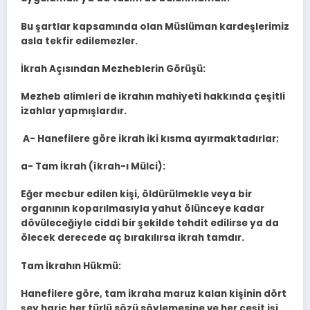
Bu şartlar kapsamında olan Müslüman kardeşlerimiz
asla tekfir edilemezler.
İkrah Açısından Mezheblerin Görüşü:
Mezheb alimleri de ikrahın mahiyeti hakkında çeşitli
izahlar yapmışlardır.
A- Hanefilere göre ikrah iki kısma ayırmaktadırlar;
a- Tam İkrah (îkrah-ı Mülci):
Eğer mecbur edilen kişi, öldürülmekle veya bir
organının koparılmasıyla yahut ölünceye kadar
dövüleceğiyle ciddi bir şekilde tehdit edilirse ya da
ölecek derecede aç bırakılırsa ikrah tamdır.
Tam İkrahın Hükmü:
Hanefilere göre, tam ikraha maruz kalan kişinin dört
şey hariç her türlü sözü söylemesine ve her çeşit işi