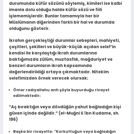
durumunda küfür sözünü söylemiş, kimileri ise kalbi
imanla dolu olduğu halde küfür sözü ve fiili
işlememişlerdir. Bunlar tamamıyla her bir
Müslümanın diğerinden farklı bir hal ve durumda
olduğunu gösterir.
İkrahın gerçekleştiği durumlar sebepleri, mahiyeti,
çeşitleri, şekilleri ve büyük-küçük açıdan selef’in
kendisi ile karşılaştığı ikrah durumlarına
baktığımızda zülüm, muztasflık, mağduriyet ve
benzeri durumların ikrah kapsamında
değerlendirildiği ortaya çıkmaktadır. Nitekim
selefimizden örnek verecek olursak;
Ömer radıyallahu anh şöyle buyurduğu rivayet
edilmektedir;
“Aç bıraktığın veya dövdüğün yahut bağladığın kişi
güven içinde değil­dir.” (el-Muğni li îbn Kudame, sh.
196)
Başka bir rivayette: “Korkuttuğun veya bağladığın