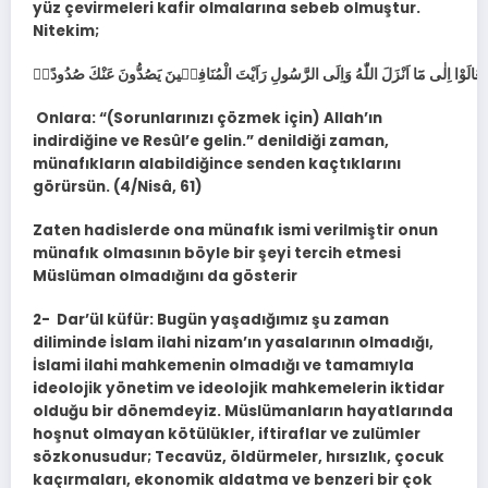
yüz çevirmeleri kafir olmalarına sebeb olmuştur.
Nitekim;
Onlara: “(Sorunlarınızı çözmek için) Allah’ın
indirdiğine ve Resûl’e gelin.” denildiği zaman,
münafıkların alabildiğince senden kaçtıklarını
görürsün. (4/Nisâ, 61)
Zaten hadislerde ona münafık ismi verilmiştir onun
münafık olmasının böyle bir şeyi tercih etmesi
Müslüman olmadığını da gösterir
2- Dar’ül küfür: Bugün yaşadığımız şu zaman
diliminde İslam ilahi nizam’ın yasalarının olmadığı,
İslami ilahi mahkemenin olmadığı ve tamamıyla
ideolojik yönetim ve ideolojik mahkemelerin iktidar
olduğu bir dönemdeyiz. Müslümanların hayatlarında
hoşnut olmayan kötülükler, iftiraflar ve zulümler
sözkonusudur; Tecavüz, öldürmeler, hırsızlık, çocuk
kaçırmaları, ekonomik aldatma ve benzeri bir çok