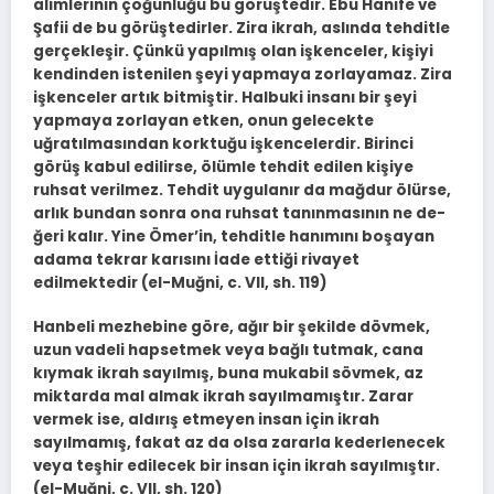
alimlerinin çoğunluğu bu görüştedir. Ebu Hanife ve
Şafii de bu görüştedirler. Zira ikrah, aslında tehditle
gerçekleşir. Çün­kü yapılmış olan işkenceler, kişiyi
kendinden istenilen şeyi yapmaya zorla­yamaz. Zira
işkenceler artık bitmiştir. Halbuki insanı bir şeyi
yapmaya zor­layan etken, onun gelecekte
uğratılmasından korktuğu işkencelerdir. Birin­ci
görüş kabul edilirse, ölümle tehdit edilen kişiye
ruhsat verilmez. Tehdit uy­gulanır da mağdur ölürse,
arlık bundan sonra ona ruhsat tanınmasının ne de­
ğeri kalır. Yine Ömer’in, tehditle hanımını boşayan
adama tekrar karısını İa­de ettiği rivayet
edilmektedir (el-Muğni, c. VII, sh. 119)
Hanbeli mezhebine göre, ağır bir şekilde dövmek,
uzun vadeli hapsetmek veya bağlı tutmak, cana
kıymak ikrah sayılmış, buna mukabil sövmek, az
mik­tarda mal almak ikrah sayılmamıştır. Zarar
vermek ise, aldırış etmeyen insan için ikrah
sayılmamış, fakat az da olsa zararla kederlenecek
veya teşhir edilecek bir insan için ikrah sayılmıştır.
(el-Muğni, c. VII, sh. 120)