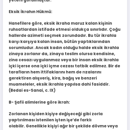
yeterli görülmüştür.
Eksik İkrahın Hükmü:
Hanefilere göre, eksik ikraha maruz kalan kişinin
ruhsatlardan istifade et­mesi oldukça sınırlıdır. Çoğu
hallerde azimeti seçmek zorundadır. Bu tür ik­rahla
karşı karşıya kalan insan, bütün yaptıklarından
sorumludur. Ancak kadın olduğu halde eksik ikrahla
zinaya zorlanır da, zinaya teslim olursa ken­disine,
zina cesazı uygulanmaz veya bir insan eksik ikrahla
içki içerse ona içki içme cezası tatbik edilmez. Bir de
tarafların hem ittifaklarını hem de rı­zalarını
gerektiren alışveriş, kira, bağış ve benzeri
muameleler, eksik ikrah­la yapılsa dahi fasiddir.
(Bedai es-Sanai, c. IX)
B- Şafii alimlerine göre ikrah:
Zorlanan kişiden kişiye değişeceği gibi zorla
yaptırılması istenilen işten işe’de farklı
olabilir. Genellikle kişiyi ağır bir şekilde dövme veya