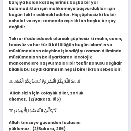
karşıya kalan kardeşlerimiz başka bir yol
bulamadıkları için mahkemeye başvurdukları için
bugün tekfir edilmektedirler. Hiç şüphesiz ki bu bir
cehalet ve aynı zamanda aşırılıktan başka bir şey
değildir.
Tekrar ifade edecek olursak şüphesiz ki malın, canın,
tecavüz ve her türlü kötülüğün bugün İslam’ın ve
müslümanların aleyhine işlendiği şu zaman diliminde
müslümanların belli şartlarda ideolojik
mahkemelere başvurmaları bir tekfir konusu değildir
bilakis bu saydıklarımızın hepsi birer ikrah sebebidir.
يُر۪يدُ اللّٰهُ بِكُمُ الْيُسْرَ وَلَا يُر۪يدُ بِكُمُ الْعُسْرَۘ
Allah sizin için kolaylık diler, zorluk
dilemez. (2/Bakara, 185)
لَا يُكَلِّفُ اللّٰهُ نَفْسًا اِلَّا وُسْعَهَاۜ
Allah kimseye gücünden fazlasını
yüklemez. (2/Bakara, 286)