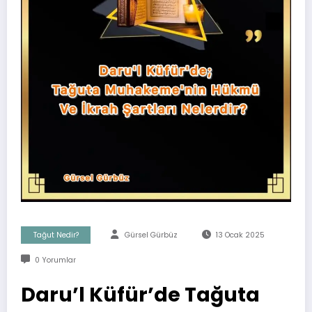
Tağut Nedir?
Gürsel Gürbüz
13 Ocak 2025
0 Yorumlar
Daru’l Küfür’de Tağuta