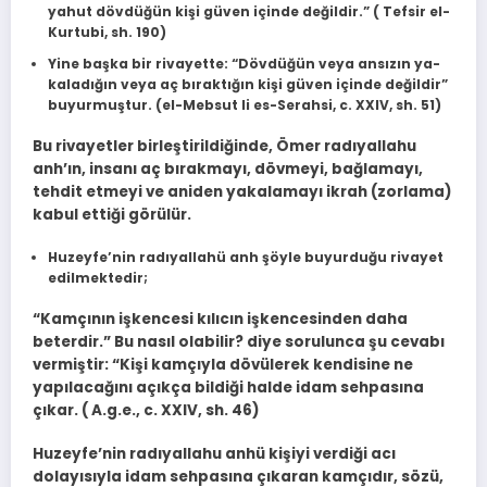
yahut dövdüğün ki­şi güven içinde değildir.” ( Tefsir el-
Kurtubi, sh. 190)
Yine başka bir rivayette: “Dövdüğün veya ansızın ya­
kaladığın veya aç bıraktığın kişi güven içinde değildir”
buyurmuştur. (el-Mebsut li es-Serahsi, c. XXIV, sh. 51)
Bu ri­vayetler birleştirildiğinde, Ömer radıyallahu
anh’ın, insanı aç bırakmayı, dövmeyi, bağ­lamayı,
tehdit etmeyi ve aniden yakalamayı ikrah (zorlama)
kabul ettiği gö­rülür.
Huzeyfe’nin radıyallahü anh şöyle buyurduğu rivayet
edilmektedir;
“Kamçının işkencesi kılıcın işkencesinden daha
beterdir.” Bu nasıl olabi­lir? diye sorulunca şu cevabı
vermiştir: “Kişi kamçıyla dövülerek kendisine ne
yapılacağını açıkça bildiği halde idam sehpasına
çıkar. ( A.g.e., c. XXIV, sh. 46)
Huzeyfe’nin radıyallahu anhü kişiyi verdiği acı
dolayısıyla idam sehpasına çıkaran kamçıdır, sözü,