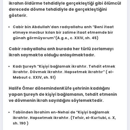
ik­rahın öldürme tehdidiyle gerçekleştiği gibi ölümcül
derecede dövme tehdi­diyle de gerçekleştiğini
gösterir.
Cabir bin Abdullah’dan radıyallahu anh “Beni itaat
etmeye mecbur kılan bir zali­me itaat etmemde bir
günah görmüyorum”(A.g.e., c. XXIV, sh. 45)
Cabir radıyallahu anh burada her türlü zorlamayı
ikrah saymakta olduğu anlaşılmaktadır.
Kadı Şureyh “Kişiyi bağlamak ikrahtır. Tehdit etmek
ikrahtır. Dövmek ikrah­tır. Hapsetmek ikrahtır” ( el-
Mebsut c. XXIV, sh. 51)
Halife Ömer dönemindenKüfe şehrinin kadılığını
yapan Şureyh de kişiyi bağlamanın, tehdit etmenin
ve dövmenin ikrah sayıldığı­nı söylemektedir.
Tabiinden İbrahim en-Nehai de “Kişiyi bağlamak
ikrahtır. Hapsetmek ikrahtır. (Tefsir, el-Kurtubi, c. X,
sh. 190 )