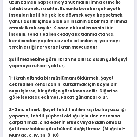
uzun zaman hapsetme ya­hut malını imha etme ile
tehdit etmek, ikrahtır. Bununla beraber şahsiyetli
insanları hafif bir şekilde dövmek veya hapsetmek
yahut darlık içinde olan bir insanın az bir malını imha
etmek ikrah sayılır. Kısaca aklı selim sahibi bir
insanın, tehdit edilen cezaya katlanmaktansa,
kendisinden yapılması zorla istenilen işi yapmayı
tercih ettiği her yerde ik­rah mevcuddur.
Şafii mezhebine göre, İkrah ne olursa olsun şu iki şeyi
yapmaya ruhsat yok­tur;
1- İkrah altında bir müslümanı öldürmek. Şayet
cebredilen kendi canını kurtarmak için böyle bir
suçu işlerse, bir görüşe gö­re kısas edilir. Diğerine
göre ise kısas edilmez. Fakat günahkar olur.
2- Zina etmek. Şayet tehdit edilen kişi bu hayasızlığı
yaparsa, tehdit şüp­hesi olduğu için zina cezasına
çarptırılmaz. Zina edenin erkek veya kadın ol­ması
Şafii mezhebine göre hükmü değiştirmez. (Muğni el-
Muhtac, c. IV, sh. 9-10)