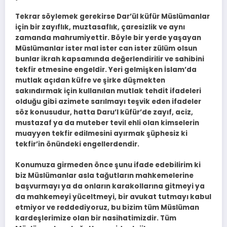
Tekrar söylemek gerekirse Dar’ül küfür Müslümanlar
için bir zayıflık, muztasaflık, çaresizlik ve aynı
zamanda mahrumiyettir. Böyle bir yerde yaşayan
Müslümanlar ister mal ister can ister zülüm olsun
bunlar ikrah kapsamında değerlendirilir ve sahibini
tekfir etmesine engeldir. Yeri gelmişken İslam’da
mutlak açıdan küfre ve şirke düşmekten
sakındırmak için kullanılan mutlak tehdit ifadeleri
olduğu gibi azimete sarılmayı teşvik eden ifadeler
söz konusudur, hatta Daru’l küfür’de zayıf, aciz,
mustazaf ya da muteber tevil ehli olan kimselerin
muayyen tekfir edilmesini ayırmak şüphesiz ki
tekfir’in önündeki engellerdendir.
Konumuza girmeden önce şunu ifade edebilirim ki
biz Müslümanlar asla tağutların mahkemelerine
başvurmayı ya da onların karakollarına gitmeyi ya
da mahkemeyi yüceltmeyi, bir avukat tutmayı kabul
etmiyor ve reddediyoruz, bu bizim tüm Müslüman
kardeşlerimize olan bir nasihatimizdir. Tüm