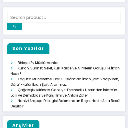
Son Yazılar
Birleşin Ey Müslümanlar.
Kur’an, Sünnet, Selef, Külli Kaide Ve Alimlerin Görüşü İle İkrah
Nedir?
Tağut’a Muhakeme: Dârü’l-İslâm’da İkrah Şartı Vacip İken,
Dârü’l-Küfür İkrah Şartı Aranmaz.
Çağdaşlık Kılıfında Cahiliye: Eşcinsellik Üzerinden İslam’ın
Laik ve Demokrasiye Karşı İlmî ve Ahlakî Zaferi
Nahiv/Arapça Dilbilgisi Bakımından Reşat Halife Asla Resül
Değildir.
Arşivler