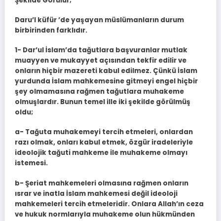
Şekilde Görülür;
Daru’l küfür ’de yaşayan müslümanların durum
birbirinden farklıdır.
1- Dar’ul İslam’da tağutlara başvuranlar mutlak
muayyen ve mukayyet açısından tekfir edilir ve
onların hiçbir mazereti kabul edilmez. Çünkü İslam
yurdunda İslam mahkemesine gitmeyi engel hiçbir
şey olmamasına rağmen tağutlara muhakeme
olmuşlardır. Bunun temel ille iki şekilde görülmüş
oldu;
a- Tağuta muhakemeyi tercih etmeleri, onlardan
razı olmak, onları kabul etmek, özgür iradeleriyle
ideolojik tağuti mahkeme ile muhakeme olmayı
istemesi.
b- Şeriat mahkemeleri olmasına rağmen onların
ısrar ve inatla İslam mahkemesi değil ideoloji
mahkemeleri tercih etmeleridir. Onlara Allah’ın ceza
ve hukuk normlarıyla muhakeme olun hükmünden