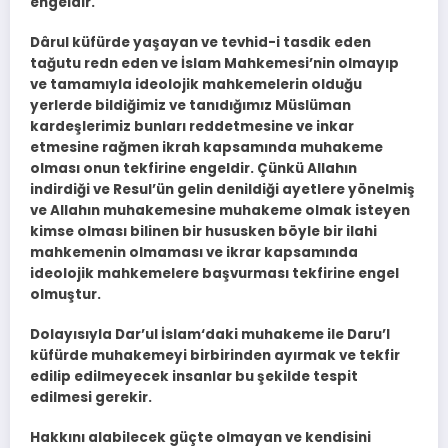
engeldir.
Dârul küfürde yaşayan ve tevhid-i tasdik eden
tağutu redn eden ve İslam Mahkemesi’nin olmayıp
ve tamamıyla ideolojik mahkemelerin olduğu
yerlerde bildiğimiz ve tanıdığımız Müslüman
kardeşlerimiz bunları reddetmesine ve inkar
etmesine rağmen ikrah kapsamında muhakeme
olması onun tekfirine engeldir. Çünkü Allahın
indirdiği ve Resul’ün gelin denildiği ayetlere yönelmiş
ve Allahın muhakemesine muhakeme olmak isteyen
kimse olması bilinen bir hususken böyle bir ilahi
mahkemenin olmaması ve ikrar kapsamında
ideolojik mahkemelere başvurması tekfirine engel
olmuştur.
Dolayısıyla Dar’ul İslam‘daki muhakeme ile Daru’l
küfürde muhakemeyi birbirinden ayırmak ve tekfir
edilip edilmeyecek insanlar bu şekilde tespit
edilmesi gerekir.
Hakkını alabilecek güçte olmayan ve kendisini