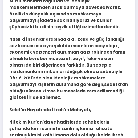
Müslümanlara tağutları ve ideolojik
mahkemelerinden uzak durmaya davet ediyoruz,
özellikle dünyalık açısından mahkemeye
başvurmayı şiddetle sakındırıyoruz ve bunlar
şüphesiz ki bu dinin teşvik ettiği azimetlerdendir.
Nasıl ki insanlar arasında akıl, zeka ve güç farklılığı
söz konusu ise aynı şekilde insanların sosyolojik,
ekonomik ve benzeri durumları da birbirinden farklı
olmakla beraber mustazaf, zayıf, fakir ve aciz
olması da biri diğerinden farklıdır. Bu sebeple
müslümanların imkanları değişik olması sebebiyle
Dâru’l küfürde olan ideolojik mahkemelere
başvurmayı kişilerin durumuna göre değişsede ikrah
olduğu sürece kimse bu meselede zem edilemediği
gibi tekfir’de edilemez.
Selef’in Hayatında İkrah’ın Mahiyeti;
Nitekim Kur’an‘da ve hadislerde sahabelerin
şahsında kimi azimete sarılmış kimisi ruhsata
sarılmış kimisi kalbi imana dolu olduğu halde ikrah