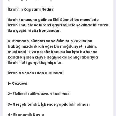
İkrah’ ın Kapsamı Nedir?
İkrah konusuna gelince Ehli Sünnet bu meselede
ikrah’i mulcie ve ikrah’i gayri mülcie şeklinde iki farklı
ikra çeşidini söz konusudur.
Kur’an’dan, sünnetten ve âlimlerin kavllerine
baktığımızda ikrah eğer bir mağduriyet, zülüm,
mustazaflık ve acı söz konusu ise işte bu her ne
kadar kişiden kişiye değişse de sonuç itibarıyla
ikrah illeti gerçekleşmiş olur.
İkrah’a Sebeb Olan Durumlar;
1- Cezaevi
2- Fiziksel zulüm, uzvun kesilmesi
3- Gerçek tehdit, İşkence yapılabilir olması
4- Ekonomik Kayıp