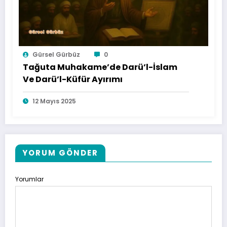
Gürsel Gürbüz
0
Tağuta Muhakame’de Darü’l-İslam
Ve Darü’l-Küfür Ayırımı
12 Mayıs 2025
YORUM GÖNDER
Yorumlar