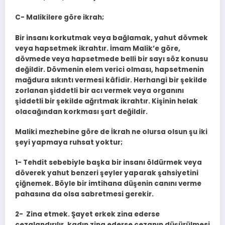
C- Malikilere göre ikrah;
Bir insanı korkutmak veya bağlamak, yahut dövmek
veya hapsetmek ik­rahtır. İmam Malik’e göre,
dövmede veya hapsetmede belli bir sayı söz ko­nusu
değildir. Dövmenin elem verici olması, hapsetmenin
mağdura sıkıntı ver­mesi kâfidir. Herhangi bir şekilde
zorlanan şiddetli bir acı vermek veya organını
şiddetli bir şekilde ağrıtmak ikrahtır. Kişinin helak
olacağından korkması şart değildir.
Maliki mezhebine göre de İkrah ne olursa olsun şu iki
şeyi yapmaya ruh­sat yoktur;
1- Tehdit sebebiyle başka bir insanı öldürmek veya
döverek yahut ben­zeri şeyler yaparak şahsiyetini
çiğnemek. Böyle bir imtihana düşenin canı­nı verme
pahasına da olsa sabretmesi gerekir.
2- Zina etmek. Şayet erkek zina ederse
cezalandırılır, kadın zina ederse cezanın düşürülmesi