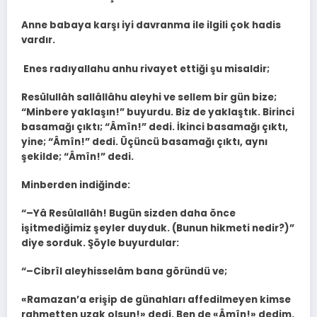
Anne babaya karşı iyi davranma ile ilgili çok hadis
vardır.
Enes radıyallahu anhu rivayet ettiği şu misaldir;
Resûlullâh sallâllâhu aleyhi ve sellem bir gün bize;
“Minbere yaklaşın!” buyurdu. Biz de yaklaştık. Birinci
basamağı çıktı; “Âmîn!” dedi. İkinci basamağı çıktı,
yine; “Âmîn!” dedi. Üçüncü basamağı çıktı, aynı
şekilde; “Âmîn!” dedi.
Minberden indiğinde:
“–Yâ Resûlallâh! Bugün sizden daha önce
işitmediğimiz şeyler duyduk. (Bunun hikmeti nedir?)”
diye sorduk. Şöyle buyurdular:
“–Cibrîl aleyhisselâm bana göründü ve;
«Ramazan’a erişip de günahları affedilmeyen kimse
rahmetten uzak olsun!» dedi. Ben de «Âmîn!» dedim.