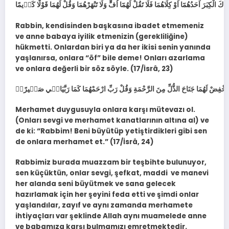
Rabbin, kendisinden başkasına ibadet etmemeniz
ve anne babaya iyilik etmenizin (gerekliliğine)
hükmetti. Onlardan biri ya da her ikisi senin yanında
yaşlanırsa, onlara “öf” bile deme! Onları azarlama
ve onlara değerli bir söz söyle. (17/İsrâ, 23)
Merhamet duygusuyla onlara karşı mütevazı ol.
(Onları sevgi ve merhamet kanatlarının altına al) ve
de ki: “Rabbim! Beni büyütüp yetiştirdikleri gibi sen
de onlara merhamet et.” (17/İsrâ, 24)
Rabbimiz burada muazzam bir teşbihte bulunuyor,
sen küçüktün, onlar sevgi, şefkat, maddi ve manevi
her alanda seni büyütmek ve sana gelecek
hazırlamak için her şeyini feda etti ve şimdi onlar
yaşlandılar, zayıf ve aynı zamanda merhamete
ihtiyaçları var şeklinde Allah aynı muamelede anne
ve babamıza karşı bulmamızı emretmektedir.