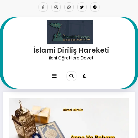
İçeriğe
atla
İslami Diriliş Hareketi
Anne Ve Babaya İyilik’te
İlahi Öğretilere Davet
Bulunmak.