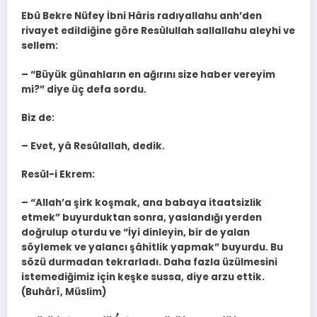
Ebû Bekre Nüfey İbni Hâris radıyallahu anh’den
rivayet edildiğine göre Resûlullah sallallahu aleyhi ve
sellem:
– “Büyük günahların en ağırını size haber vereyim
mi?” diye üç defa sordu.
Biz de:
– Evet, yâ Resûlallah, dedik.
Resûl-i Ekrem:
– “Allah’a şirk koşmak, ana babaya itaatsizlik
etmek” buyurduktan sonra, yaslandığı yerden
doğrulup oturdu ve “İyi dinleyin, bir de yalan
söylemek ve yalancı şâhitlik yapmak” buyurdu. Bu
sözü durmadan tekrarladı. Daha fazla üzülmesini
istemediğimiz için keşke sussa, diye arzu ettik.
(Buhârî, Müslim)