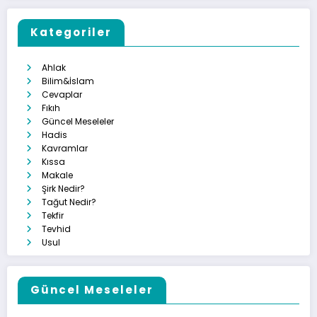
Kategoriler
Ahlak
Bilim&İslam
Cevaplar
Fıkıh
Güncel Meseleler
Hadis
Kavramlar
Kıssa
Makale
Şirk Nedir?
Tağut Nedir?
Tekfir
Tevhid
Usul
Güncel Meseleler