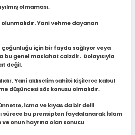
 sayılmış olmaması.
n olunmalıdır. Yani vehme dayanan
 çoğunluğu için bir fayda sağlıyor veya
sa bu genel maslahat caizdir. Dolayısıyla
t değil.
dır. Yani aklıselim sahibi kişilerce kabul
etme düşüncesi söz konusu olmalıdır.
nnette, icma ve kıyas da bir delil
ğı sürece bu prensipten faydalanarak İslam
n ve onun hayrına olan sonucu