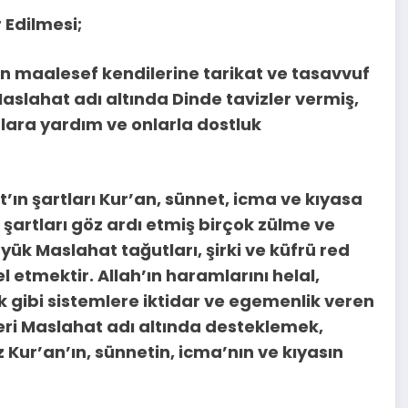
 Edilmesi;
n maalesef kendilerine tarikat ve tasavvuf
aslahat adı altında Dinde tavizler vermiş,
tlara yardım ve onlarla dostluk
’ın şartları Kur’an, sünnet, icma ve kıyasa
şartları göz ardı etmiş birçok zülme ve
ük Maslahat tağutları, şirki ve küfrü red
 etmektir. Allah’ın haramlarını helal,
k gibi sistemlere iktidar ve egemenlik veren
eleri Maslahat adı altında desteklemek,
Kur’an’ın, sünnetin, icma’nın ve kıyasın