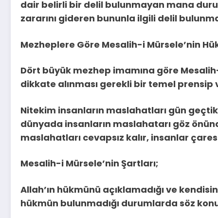
dair belirli bir delil bulunmayan mana dur
zararını gideren bununla ilgili delil bulun
Mezheplere Göre Mesalih-i Mürsele’nin Hü
Dört büyük mezhep imamına göre Mesalih-
dikkate alınması gerekli bir temel prensip ve
Nitekim insanların maslahatları gün geçtik
dünyada insanların maslahatarı göz önünd
maslahatları cevapsız kalır, insanlar çaresiz
Mesalih-i Mürsele’nin Şartları;
Allah’ın hükmünü açıklamadığı ve kendisine 
hükmün bulunmadığı durumlarda söz konusu