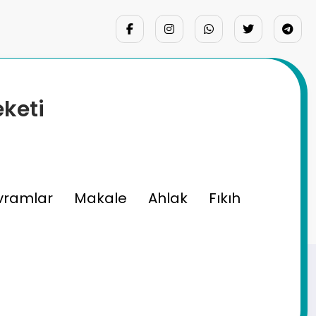
eketi
vramlar
Makale
Ahlak
Fıkıh