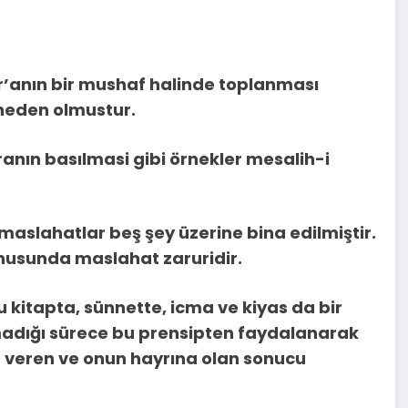
ur’anın bir mushaf halinde toplanması
neden olmustur.
ranın basılmasi gibi örnekler mesalih-i
 maslahatlar beş şey üzerine bina edilmiştir.
onusunda maslahat zaruridir.
u kitapta, sünnette, icma ve kiyas da bir
ışmadığı sürece bu prensipten faydalanarak
 veren ve onun hayrına olan sonucu