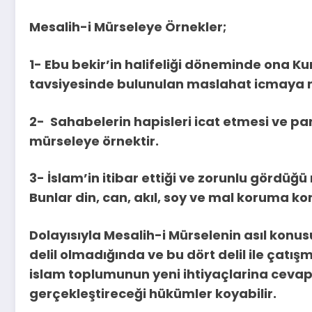
Mesalih-i Mürseleye Örnekler;
1- Ebu bekir’in halifeliği döneminde ona K
tavsiyesinde bulunulan maslahat icmaya 
2- Sahabelerin hapisleri icat etmesi ve pa
mürseleye örnektir.
3- İslam’in itibar ettiği ve zorunlu gördüğü
Bunlar din, can, akıl, soy ve mal koruma k
Dolayısıyla Mesalih-i Mürselenin asıl konus
delil olmadığında ve bu dört delil ile çat
islam toplumunun yeni ihtiyaçlarina cevap
gerçekleştireceği hükümler koyabilir.