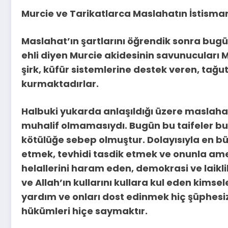
Murcie ve Tarikatlarca Maslahatın İstismar
Maslahat’ın şartlarını öğrendik sonra bugü
ehli diyen Murcie akidesinin savunucuları M
şirk, küfür sistemlerine destek veren, tağu
kurmaktadırlar.
Halbuki yukarda anlaşıldığı üzere maslahat
muhalif olmamasıydı. Bugün bu taifeler bu 
kötülüğe sebep olmuştur. Dolayısıyla en büy
etmek, tevhidi tasdik etmek ve onunla amel
helallerini haram eden, demokrasi ve laikli
ve Allah’ın kullarını kullara kul eden kims
yardım ve onları dost edinmek hiç şüphesiz 
hükümleri hiçe saymaktır.