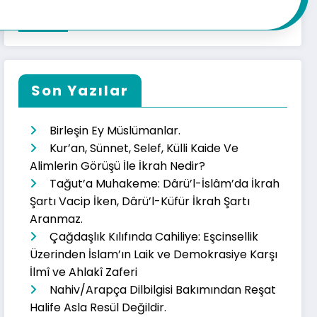
Son Yazılar
Birleşin Ey Müslümanlar.
Kur’an, Sünnet, Selef, Külli Kaide Ve
Alimlerin Görüşü İle İkrah Nedir?
Tağut’a Muhakeme: Dârü’l-İslâm’da İkrah
Şartı Vacip İken, Dârü’l-Küfür İkrah Şartı
Aranmaz.
Çağdaşlık Kılıfında Cahiliye: Eşcinsellik
Üzerinden İslam’ın Laik ve Demokrasiye Karşı
İlmî ve Ahlakî Zaferi
Nahiv/Arapça Dilbilgisi Bakımından Reşat
Halife Asla Resül Değildir.