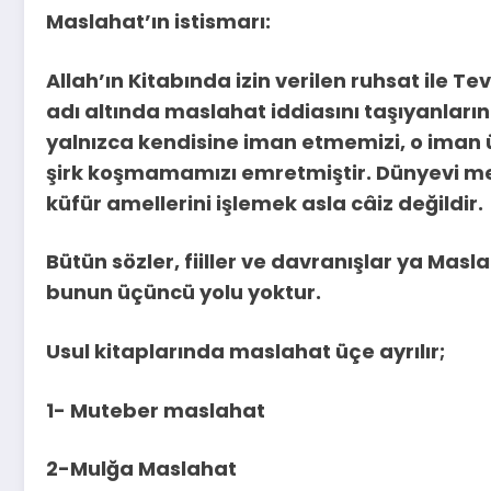
Maslahat’ın istismarı:
Allah’ın Kitabında izin verilen ruhsat ile Te
adı altında maslahat iddiasını taşıyanların t
yalnızca kendisine iman etmemizi, o iman 
şirk koşmamamızı emretmiştir. Dünyevi men
küfür amellerini işlemek asla câiz değildir.
Bütün sözler, fiiller ve davranışlar ya Ma
bunun üçüncü yolu yoktur.
Usul kitaplarında maslahat üçe ayrılır;
1- Muteber maslahat
2-Mulğa Maslahat