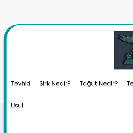
İçeriğe
atla
Usul İlmi: Mesalih-i Mür
Tevhid
Şirk Nedir?
Tağut Nedir?
Te
Usul