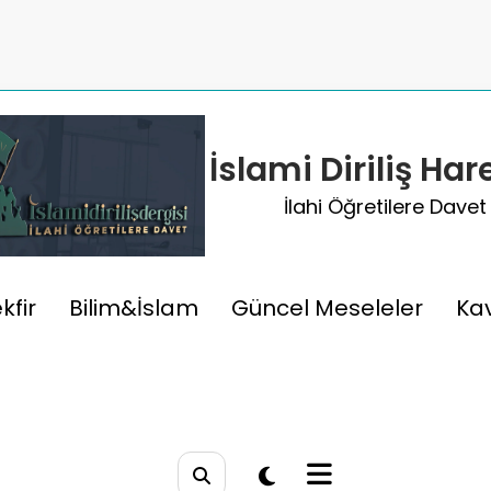
İslami Diriliş Har
İlahi Öğretilere Davet
sele/Maslahat Nedir?
kfir
Bilim&İslam
Güncel Meseleler
Ka