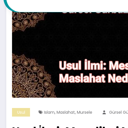
,
,
Usul
Islam
Maslahat
Mursele
Gürsel G