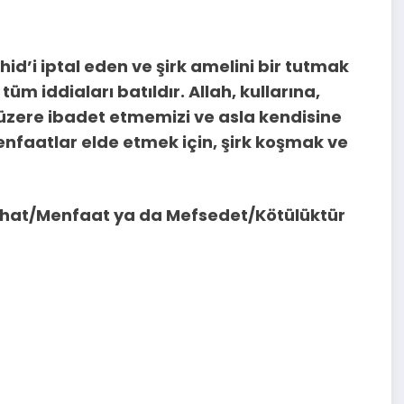
vhid’i iptal eden ve şirk amelini bir tutmak
üm iddiaları batıldır. Allah, kullarına,
üzere ibadet etmemizi ve asla kendisine
faatlar elde etmek için, şirk koşmak ve
slahat/Menfaat ya da Mefsedet/Kötülüktür