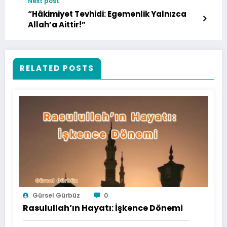
Next post
“Hâkimiyet Tevhidi: Egemenlik Yalnızca
Allah’a Aittir!”
RELATED POSTS
Gürsel Gürbüz
0
Rasulullah’ın Hayatı: İşkence Dönemi