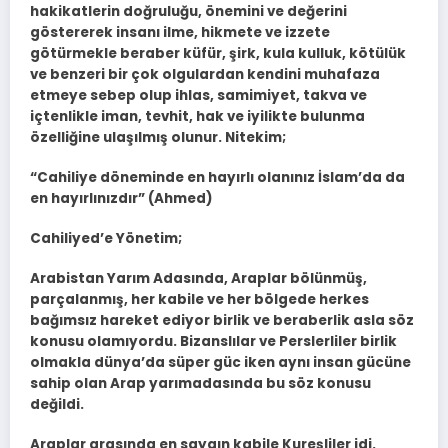
hakikatlerin doğruluğu, önemini ve değerini
göstererek insanı ilme, hikmete ve izzete
götürmekle beraber küfür, şirk, kula kulluk, kötülük
ve benzeri bir çok olgulardan kendini muhafaza
etmeye sebep olup ihlas, samimiyet, takva ve
içtenlikle iman, tevhit, hak ve iyilikte bulunma
özelliğine ulaşılmış olunur. Nitekim;
“Cahiliye döneminde en hayırlı olanınız İslam’da da
en hayırlınızdır” (Ahmed)
Cahiliyed’e Yönetim;
Arabistan Yarım Adasında, Araplar bölünmüş,
parçalanmış, her kabile ve her bölgede herkes
bağımsız hareket ediyor birlik ve beraberlik asla söz
konusu olamıyordu. Bizanslılar ve Perslerliler birlik
olmakla dünya’da süper güc iken aynı insan gücüne
sahip olan Arap yarımadasında bu söz konusu
değildi.
Araplar arasında en saygın kabile Kureşliler idi.