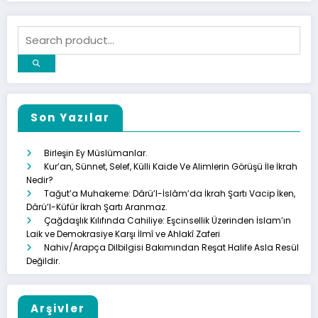
Son Yazılar
Birleşin Ey Müslümanlar.
Kur’an, Sünnet, Selef, Külli Kaide Ve Alimlerin Görüşü İle İkrah
Nedir?
Tağut’a Muhakeme: Dârü’l-İslâm’da İkrah Şartı Vacip İken,
Dârü’l-Küfür İkrah Şartı Aranmaz.
Çağdaşlık Kılıfında Cahiliye: Eşcinsellik Üzerinden İslam’ın
Laik ve Demokrasiye Karşı İlmî ve Ahlakî Zaferi
Nahiv/Arapça Dilbilgisi Bakımından Reşat Halife Asla Resül
Değildir.
Arşivler