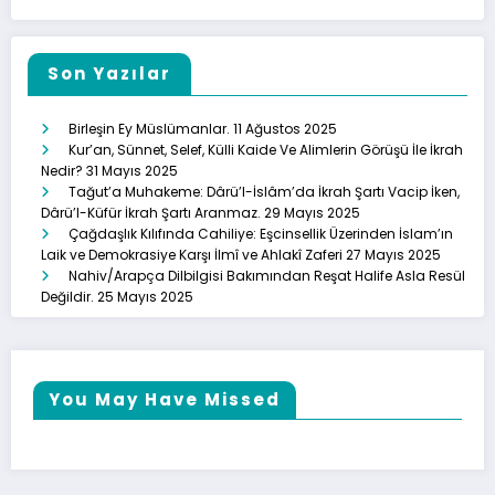
Son Yazılar
Birleşin Ey Müslümanlar.
11 Ağustos 2025
Kur’an, Sünnet, Selef, Külli Kaide Ve Alimlerin Görüşü İle İkrah
Nedir?
31 Mayıs 2025
Tağut’a Muhakeme: Dârü’l-İslâm’da İkrah Şartı Vacip İken,
Dârü’l-Küfür İkrah Şartı Aranmaz.
29 Mayıs 2025
Çağdaşlık Kılıfında Cahiliye: Eşcinsellik Üzerinden İslam’ın
Laik ve Demokrasiye Karşı İlmî ve Ahlakî Zaferi
27 Mayıs 2025
Nahiv/Arapça Dilbilgisi Bakımından Reşat Halife Asla Resül
Değildir.
25 Mayıs 2025
You May Have Missed