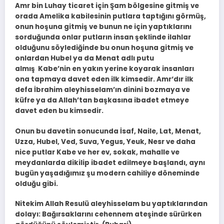
Amr bin Luhay ticaret için Şam bölgesine gitmiş ve
orada Amelika kabilesinin putlara taptığını görmüş,
onun hoşuna gitmiş ve bunun ne için yaptıklarını
sorduğunda onlar putların insan şeklinde ilahlar
olduğunu söylediğinde bu onun hoşuna gitmiş ve
onlardan Hubel ya da Menat adlı putu
almış Kabe’nin en yakın yerine koyarak insanları
ona tapmaya davet eden ilk kimsedir. Amr‘dır ilk
defa İbrahim aleyhisselam’ın dinini bozmaya ve
küfre ya da Allah’tan başkasına ibadet etmeye
davet eden bu kimsedir.
Onun bu davetin sonucunda İsaf, Naile, Lat, Menat,
Uzza, Hubel, Ved, Suva, Yegus, Yeuk, Nesr ve daha
nice putlar Kabe ve her ev, sokak, mahalle ve
meydanlarda dikilip ibadet edilmeye başlandı, aynı
bugün yaşadığımız şu modern cahiliye döneminde
olduğu gibi.
Nitekim Allah Resulü aleyhisselam bu yaptıklarından
dolayı: Bağırsaklarını cehennem ateşinde sürürken