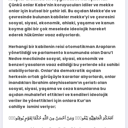
Çünkü onlar Kabe’nin koruyucuları idiler ve mekke
onlar için kutsal bir şehir idi. Bu açıdan Mekke’de ve
çevresinde bulunan kabileler mekke’yi ve çevresini
sosyal, siyasi, ekonomik, ahlaki, yaşama ve kanun
koyma gibi bir çok meselede ideolojik hareket
ederek hükümler vaaz ediyorlardı.
Herhangi bir kabilenin reisi otomatikman Arapların
yönetildiği ve parlamento konumunda olan Daru’l
Nedve meclisinde sosyal, siyasi, ekonomik ve
benzeri yasaların vaaz edildiği bu yerlerde söz sahibi
olabiliyorlardı. Onlar’da demokratik açıdan
herkesin ortak görüşüyle kararlar alıyorlardı, onlar
inandıkları İbrahim aleyhisselam‘ın şeriatı olan
sosyal, siyasi, yaşama ve ceza kanunlarına bu
açıdan muhalefet ettikleri ve kendileri ideolojik
veriler ile yönettikleri için onlara Kur’an
cahiliye ismini veriyor;
اَفَحُكْمَ الْجَاهِلِيَّةِ يَبْغُونَۜ وَمَنْ اَحْسَنُ مِنَ اللّٰهِ حُكْمًا لِقَوْمٍ يُوقِنُونَ۟