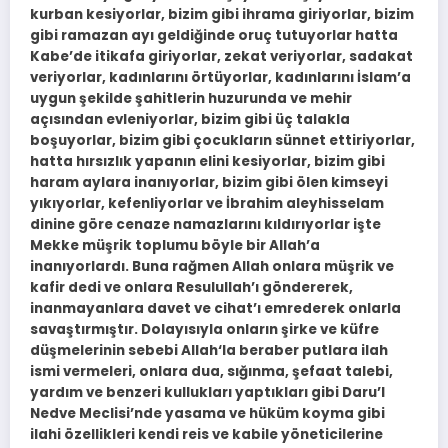
kurban kesiyorlar, bizim gibi ihrama giriyorlar, bizim
gibi ramazan ayı geldiğinde oruç tutuyorlar hatta
Kabe’de itikafa giriyorlar, zekat veriyorlar, sadakat
veriyorlar, kadınlarını örtüyorlar, kadınlarını İslam’a
uygun şekilde şahitlerin huzurunda ve mehir
açısından evleniyorlar, bizim gibi üç talakla
boşuyorlar, bizim gibi çocukların sünnet ettiriyorlar,
hatta hırsızlık yapanın elini kesiyorlar, bizim gibi
haram aylara inanıyorlar, bizim gibi ölen kimseyi
yıkıyorlar, kefenliyorlar ve İbrahim aleyhisselam
dinine göre cenaze namazlarını kıldırıyorlar işte
Mekke müşrik toplumu böyle bir Allah’a
inanıyorlardı. Buna rağmen Allah onlara müşrik ve
kafir dedi ve onlara Resulullah’ı göndererek,
inanmayanlara davet ve cihat’ı emrederek onlarla
savaştırmıştır. Dolayısıyla onların şirke ve küfre
düşmelerinin sebebi Allah‘la beraber putlara ilah
ismi vermeleri, onlara dua, sığınma, şefaat talebi,
yardım ve benzeri kullukları yaptıkları gibi Daru’l
Nedve Meclisi’nde yasama ve hüküm koyma gibi
ilahi özellikleri kendi reis ve kabile yöneticilerine