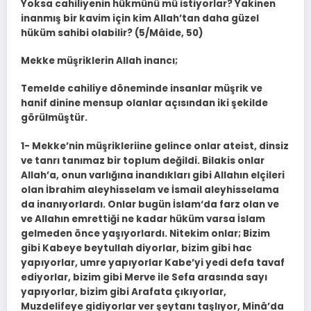
Yoksa cahiliyenin hükmünü mü istiyorlar? Yakinen
inanmış bir kavim için kim Allah’tan daha güzel
hüküm sahibi olabilir? (5/Mâide, 50)
Mekke müşriklerin Allah inancı;
Temelde cahiliye döneminde insanlar müşrik ve
hanif dinine mensup olanlar açısından iki şekilde
görülmüştür.
1- Mekke’nin müşrikleriine gelince onlar ateist, dinsiz
ve tanrı tanımaz bir toplum değildi. Bilakis onlar
Allah’a, onun varlığına inandıkları gibi Allahın elçileri
olan İbrahim aleyhisselam ve İsmail aleyhisselama
da inanıyorlardı. Onlar bugün İslam‘da farz olan ve
ve Allahın emrettiği ne kadar hüküm varsa İslam
gelmeden önce yaşıyorlardı. Nitekim onlar; Bizim
gibi Kabeye beytullah diyorlar, bizim gibi hac
yapıyorlar, umre yapıyorlar Kabe’yi yedi defa tavaf
ediyorlar, bizim gibi Merve ile Sefa arasında sayı
yapıyorlar, bizim gibi Arafata çıkıyorlar,
Muzdelifeye gidiyorlar ver şeytanı taşlıyor, Minâ’da