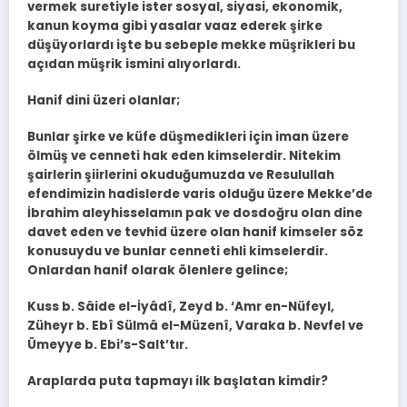
vermek suretiyle ister sosyal, siyasi, ekonomik,
kanun koyma gibi yasalar vaaz ederek şirke
düşüyorlardı işte bu sebeple mekke müşrikleri bu
açıdan müşrik ismini alıyorlardı.
Hanif dini üzeri olanlar;
Bunlar şirke ve küfe düşmedikleri için iman üzere
ölmüş ve cenneti hak eden kimselerdir. Nitekim
şairlerin şiirlerini okuduğumuzda ve Resulullah
efendimizin hadislerde varis olduğu üzere Mekke’de
İbrahim aleyhisselamın pak ve dosdoğru olan dine
davet eden ve tevhid üzere olan hanif kimseler söz
konusuydu ve bunlar cenneti ehli kimselerdir.
Onlardan hanif olarak ölenlere gelince;
Kuss b. Sâide el-İyâdî, Zeyd b. ‘Amr en-Nüfeyl,
Züheyr b. Ebî Sülmâ el-Müzenî, Varaka b. Nevfel ve
Ümeyye b. Ebi’s-Salt’tır.
Araplarda puta tapmayı ilk başlatan kimdir?