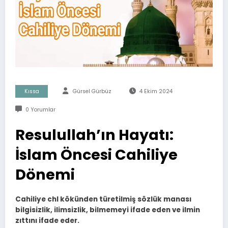
Kıssa
Gürsel Gürbüz
4 Ekim 2024
0 Yorumlar
Resulullah’ın Hayatı:
İslam Öncesi Cahiliye
Dönemi
Cahiliye chl kökünden türetilmiş sözlük manası
bilgisizlik, ilimsizlik, bilmemeyi ifade eden ve ilmin
zıttını ifade eder.