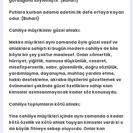
gördüğünü söylemiştir. (Buhari)
Putlara kurban adama adetini ilk defa ortaya koyan
odur. (Buhari)
Cahiliye müşrikinler güzel ahlakı;
Mekke mişrikleri aynı zamanda öyle güzel vasıf ve
ahlaklara sahiptı ki bugün modern cahiliye de bile
böyle bir şey yoktur maalesef. Onlar cömertlik,
hürriyet, yiğitlik, namusa düşkünlük, cesaret,
misafirperverlik, sabır, güvenilirlik, doğru sözlülük,
yardımlaşma, dayanışma, muhtaç yardım etme,
hakkı destekleme, akraba ilişkilerini gözetlemek ve
övünmeleri şeklinde güzel özelliklere sahip olan
kimseler azımsanmayacak kadar söz konusuydu.
Cahiliye toplumların kötü ahlakı;
Yine cahiliye müşrikleri içinde aynı zamanda o kadar
kötü özellik ve kötü ahlak taşıyan kimseler vardı ki o
da büyük fitneye sebep oluyordu. Onlar kan