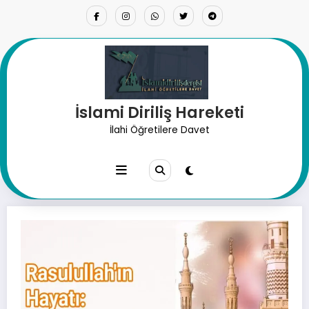
İçeriğe
atla
İslami Diriliş Hareketi
Resulullah’ın Hayatı: İslam
İlahi Öğretilere Davet
Öncesi Cahiliye Dönemi