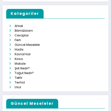
Kategoriler
Ahlak
Bilim&İslam
Cevaplar
Fıkıh
Güncel Meseleler
Hadis
Kavramlar
Kıssa
Makale
Şirk Nedir?
Tağut Nedir?
Tekfir
Tevhid
Usul
Güncel Meseleler