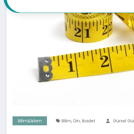
,
,
Bilim&İslam
Bilim
Din
Ibadet
Gürsel Gü