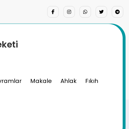
eketi
vramlar
Makale
Ahlak
Fıkıh