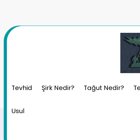
İçeriğe
atla
Kur’an Mucizesi: Metre, Kil
Tevhid
Şirk Nedir?
Tağut Nedir?
Te
Usul