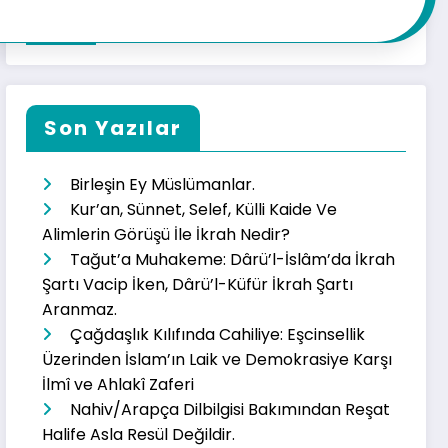
Son Yazılar
Birleşin Ey Müslümanlar.
Kur’an, Sünnet, Selef, Külli Kaide Ve
Alimlerin Görüşü İle İkrah Nedir?
Tağut’a Muhakeme: Dârü’l-İslâm’da İkrah
Şartı Vacip İken, Dârü’l-Küfür İkrah Şartı
Aranmaz.
Çağdaşlık Kılıfında Cahiliye: Eşcinsellik
Üzerinden İslam’ın Laik ve Demokrasiye Karşı
İlmî ve Ahlakî Zaferi
Nahiv/Arapça Dilbilgisi Bakımından Reşat
Halife Asla Resül Değildir.