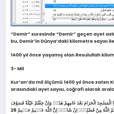
“Demir” suresinde “Demir” geçen ayet aslı
bu, Demir’in Dünya’daki kilometre sayısı ile
1400 yıl önce yaşamış olan Resulullah kilome
3- Mil
Kur’an’da mil ölçümü 1400 yıl önce zaten K
arasındaki ayet sayısı, coğrafi olarak arala
رَبُوا الْمَسْجِدَ الْحَرَامَ بَعْدَ عَامِهِمْ هٰذَاۚ وَاِنْ خِفْتُمْ عَيْلَةً فَسَوْفَ
ُ اللّٰهُ مِنْ فَضْلِه۪ٓ اِنْ شَٓاءَۜ اِنَّ اللّٰهَ عَل۪يمٌ حَك۪يمٌ 28