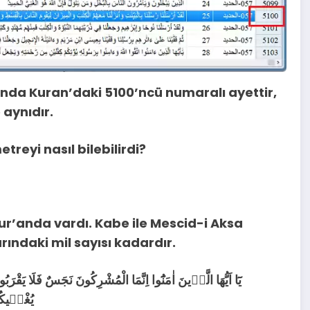
nda Kuran’daki 5100’ncü numaralı ayettir,
 aynıdır.
treyi nasıl bilebilirdi?
ur’anda vardı. Kabe ile Mescid-i Aksa
rındaki mil sayısı kadardır.
يَٓا اَيُّهَا الَّذ۪ينَ اٰمَنُٓوا اِنَّمَا الْمُشْرِكُونَ نَجَسٌ فَلَا يَقْ
يُغْن۪يكُم