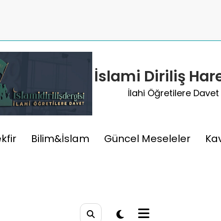
İslami Diriliş Har
İlahi Öğretilere Davet
ometre, Mil, Işık Yılı.
kfir
Bilim&İslam
Güncel Meseleler
Ka