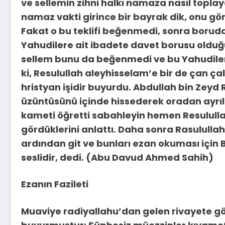
ve sellemin zihni halkı namaza nasıl toplay
namaz vakti girince bir bayrak dik, onu göre
Fakat o bu teklifi beğenmedi, sonra boruda
Yahudilere ait ibadete davet borusu olduğun
sellem bunu da beğenmedi ve bu Yahudileri
ki, Resulullah aleyhisselam’e bir de çan ça
hristyan işidir buyurdu. Abdullah bin Zeyd
üzüntüsünü içinde hissederek oradan ayrıl
kameti öğretti sabahleyin hemen Resulull
gördüklerini anlattı. Daha sonra Rasulull
ardından git ve bunları ezan okuması için 
seslidir, dedi. (Abu Davud Ahmed Sahih)
Ezanın Fazileti
Muaviye radiyallahu’dan gelen rivayete gö