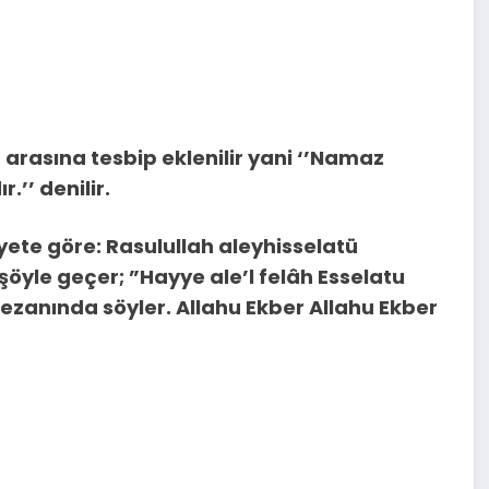
 arasına tesbip eklenilir yani ‘’Namaz
’’ denilir.
ete göre: Rasulullah aleyhisselatü
şöyle geçer; ”Hayye ale’l felâh Esselatu
ezanında söyler. Allahu Ekber Allahu Ekber