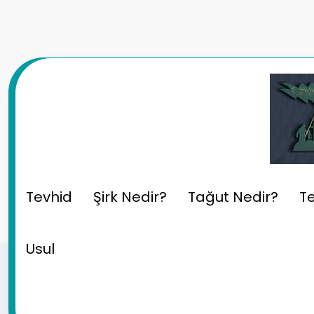
İçeriğe
atla
Fıkıh: Ezan ve Kamet’in
Tevhid
Şirk Nedir?
Tağut Nedir?
Te
Usul