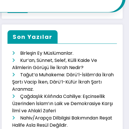
Son Yazılar
Birleşin Ey Müslümanlar.
Kur’an, Sünnet, Selef, Külli Kaide Ve
Alimlerin Görüşü İle İkrah Nedir?
Tağut’a Muhakeme: Dârü’l-İslâm’da İkrah
Şartı Vacip İken, Dârü’l-Küfür İkrah Şartı
Aranmaz.
Çağdaşlık Kılıfında Cahiliye: Eşcinsellik
Üzerinden İslam’ın Laik ve Demokrasiye Karşı
İlmî ve Ahlakî Zaferi
Nahiv/Arapça Dilbilgisi Bakımından Reşat
Halife Asla Resül Değildir.