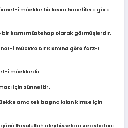
nnet-i müekke bir kısım hanefilere göre
 bir kısmı müstehap olarak görmüşlerdir.
net-i müekke bir kısmına göre farz-ı
et-i müekkedir.
mazı için sünnettir.
müekke ama tek başına kılan kimse için
k günü Rasulullah aleyhisselam ve ashabını