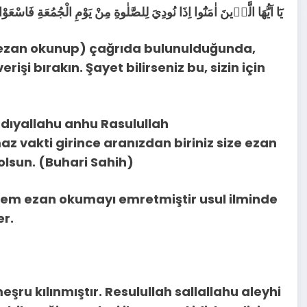
يَٓا اَيُّهَا الَّذ۪ينَ اٰمَنُٓوا اِذَا نُودِيَ لِلصَّلٰوةِ مِنْ يَوْمِ الْجُمُعَةِ فَاسْعَوْا اِلٰى ذِكْرِ اللّٰهِ وَذَرُوا الْبَيْعَۜ ذٰلِكُمْ خَيْرٌ لَكُمْ اِنْ كُنْتُمْ تَعْلَمُونَ
ezan okunup) çağrıda bulunulduğunda,
şi bırakın. Şayet bilirseniz bu, sizin için
radıyallahu anhu Rasulullah
 vakti girince aranızdan biriniz size ezan
lsun. (Buhari Sahih)
llem ezan okumayı emretmiştir usul ilminde
er.
şru kılınmıştır. Resulullah sallallahu aleyhi