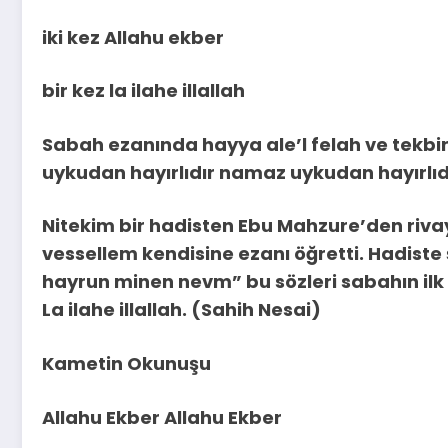
iki kez Allahu ekber
bir kez la ilahe illallah
Sabah ezanında hayya ale’l felah ve tekbir
uykudan hayırlıdır namaz uykudan hayırlıdır.
Nitekim bir hadisten Ebu Mahzure’den rivay
vessellem kendisine ezanı öğretti. Hadiste 
hayrun minen nevm” bu sözleri sabahın ilk 
La ilahe illallah. (Sahih Nesai)
Kametin Okunuşu
Allahu Ekber Allahu Ekber