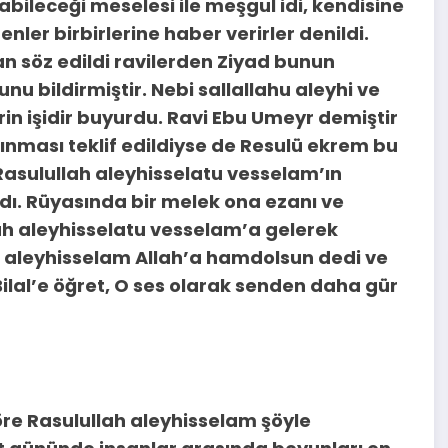
abileceği meselesi ile meşgul idi, kendisine
nler birbirlerine haber verirler denildi.
n söz edildi ravilerden Ziyad bunun
u bildirmiştir. Nebi sallallahu aleyhi ve
n işidir buyurdu. Ravi Ebu Umeyr demiştir
lınması teklif edildiyse de Resulü ekrem bu
 Rasulullah aleyhisselatu vesselam’ın
dı. Rüyasında bir melek ona ezanı ve
ah aleyhisselatu vesselam’a gelerek
ah aleyhisselam Allah’a hamdolsun dedi ve
Bilal’e öğret, O ses olarak senden daha gür
re Rasulullah aleyhisselam şöyle