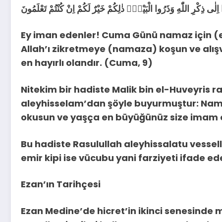
Ey iman edenler! Cuma Günü namaz için (
Allah’ı zikretmeye (namaza) koşun ve alışveri
en hayırlı olandır. (Cuma, 9)
Nitekim bir hadiste Malik bin el-Huveyris 
aleyhisselam’dan şöyle buyurmuştur: Namaz
okusun ve yaşça en büyüğünüz size imam o
Bu hadiste Rasulullah aleyhissalatu vesse
emir kipi ise vücubu yani farziyeti ifade ed
Ezan’ın Tarihçesi
Ezan Medine’de hicret’in ikinci senesinde me