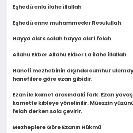
Eşhedü enla ilahe illallah
Eşhedü enne muhammeder Resulullah
Hayya ala’s salah hayya ala’l felah
Allahu Ekber Allahu Ekber La ilahe illallah
Hanefi mezhebinin dışında cumhur ulemay
hanefilere göre ezan gibidir.
Ezan ile kamet arasındaki fark: Ezan yavaş
kamette kıbleye yönelinilir. Müezzin yüzün
felah derken sola çevirir.
Mezheplere Göre Ezanın Hükmü