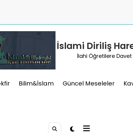
İslami Diriliş Har
İlahi Öğretilere Davet
 Hükümü
kfir
Bilim&İslam
Güncel Meseleler
Ka