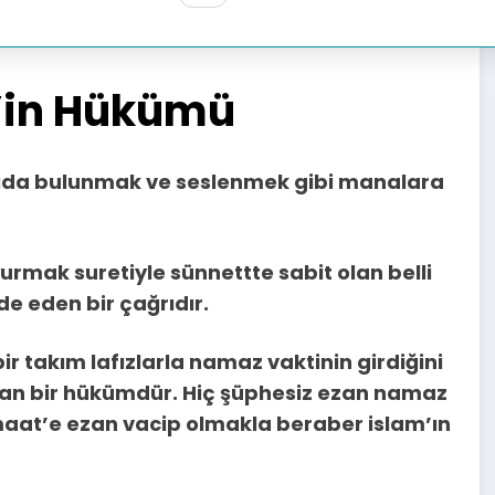
8 Ekim 2023
0 Yorumlar
t’in Hükümü
rıda bulunmak ve seslenmek gibi manalara
urmak suretiyle sünnettte sabit olan belli
e eden bir çağrıdır.
r takım lafızlarla namaz vaktinin girdiğini
an bir hükümdür. Hiç şüphesiz ezan namaz
cemaat’e ezan vacip olmakla beraber islam’ın