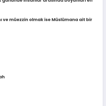
 gününde insanlar arasında boyunları en
 ve müezzin olmak ise Müslümana ait bir
lah