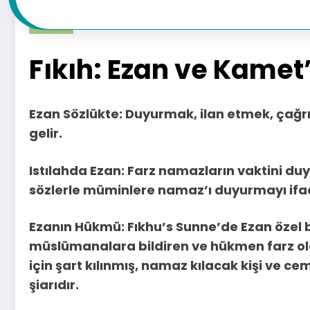
,
,
Fıkıh
Ezan
Islam
Kamet
Gürsel Gürbüz
Fıkıh: Ezan ve Kame
Ezan Sözlükte: Duyurmak, ilan etmek, çağ
gelir.
Istılahda Ezan: Farz namazların vaktini duy
sözlerle müminlere namaz’ı duyurmayı ifad
Ezanın Hükmü: Fıkhu’s Sunne’de Ezan özel bi
müslümanalara bildiren ve hükmen farz ol
için şart kılınmış, namaz kılacak kişi ve 
şiarıdır.