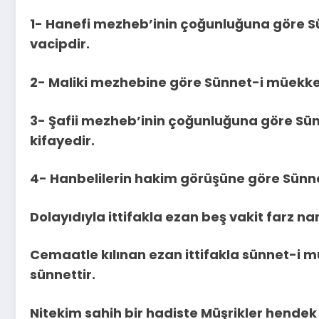
1- Hanefi mezheb’inin çoğunluğuna göre Sü
vacipdir.
2- Maliki mezhebine göre Sünnet-i müekke
3- Şafii mezheb’inin çoğunluğuna göre Sün
kifayedir.
4- Hanbelilerin hakim görüşüne göre Sünn
Dolayıdıyla ittifakla ezan beş vakit farz na
Cemaatle kılınan ezan ittifakla sünnet-i 
sünnettir.
Nitekim sahih bir hadiste Müşrikler hende