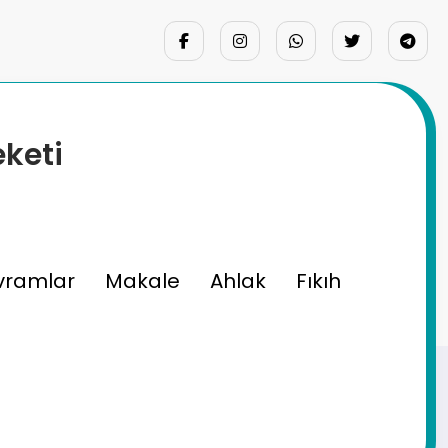
eketi
vramlar
Makale
Ahlak
Fıkıh