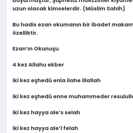
buyurmuştur; Şüphesiz müezzinler kıyamet
uzun olacak kimselerdir. (Müslim Sahih)
Bu hadis ezan okumanın bir ibadet makamı
özelliktir.
Ezan’ın Okunuşu
4 kez Allahu ekber
iki kez eşhedü enla ilahe illallah
iki kez eşhedü enne muhammeder resulul
iki kez hayya ale’s selah
iki kez hayya ale’l felah