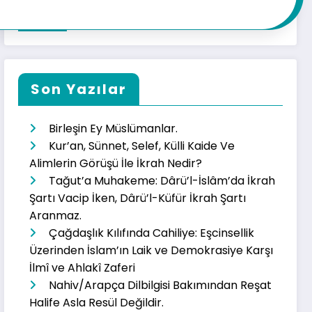
Son Yazılar
Birleşin Ey Müslümanlar.
Kur’an, Sünnet, Selef, Külli Kaide Ve
Alimlerin Görüşü İle İkrah Nedir?
Tağut’a Muhakeme: Dârü’l-İslâm’da İkrah
Şartı Vacip İken, Dârü’l-Küfür İkrah Şartı
Aranmaz.
Çağdaşlık Kılıfında Cahiliye: Eşcinsellik
Üzerinden İslam’ın Laik ve Demokrasiye Karşı
İlmî ve Ahlakî Zaferi
Nahiv/Arapça Dilbilgisi Bakımından Reşat
Halife Asla Resül Değildir.