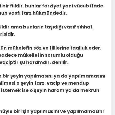
 bir fiildir, bunlar farziyet yani vücub ifade
bunun vasfı farz hükmündedir.
ildir ama bunların taşıdığı vasıf sıhhat,
isidir.
n mükelefin söz ve fiillerine taalluk eder.
Sadece mükellefin sorumlu olduğu
vaciptir şu haramdır, denilir.
e bir şeyin yapılmasını ya da yapılmamasını
enilmesi o şeyin farz, vacip ve mendup
nı istemek ise o şeyin haram ya da mekruh
nüyle bir işin yapılmasını ve yapılmamasını