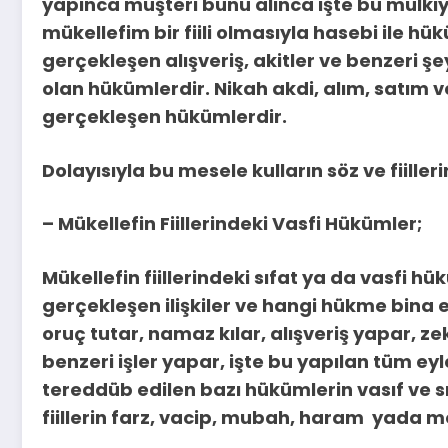
yapınca müşteri bunu alınca işte bu mülkiy
mükellefim bir fiili olmasıyla hasebi ile h
gerçekleşen alışveriş, akitler ve benzeri şey
olan hükümlerdir. Nikah akdi, alım, satım ve
gerçekleşen hükümlerdir.
Dolayısıyla bu mesele kulların söz ve fiille
– Mükellefin Fiillerindeki Vasfi Hükümler;
Mükellefin fiillerindeki sıfat ya da vasfi h
gerçekleşen ilişkiler ve hangi hükme bina ed
oruç tutar, namaz kılar, alışveriş yapar, zek
benzeri işler yapar, işte bu yapılan tüm ey
tereddüb edilen bazı hükümlerin vasıf ve sıf
fiillerin farz, vacip, mubah, haram yada mek