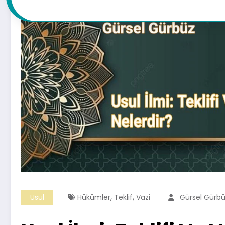
,
,
Usul
Hükümler
Teklif
Vazi
Gürsel Gürb