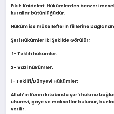
Fıkıh Kaideleri: Hükümlerden benzeri mesel
kurallar bütünlüğüdür.
Hüküm ise mükelleflerin fiillerine bağlanan ş
Şeri Hükümler İki Şekilde Görülür;
1- Teklifi hükümler.
2- Vazi hükümler.
1- Teklifi/Dünyevi Hükümler;
Allah’ın Kerim kitabında şer’i hükme bağla
uhurevi, gaye ve maksatlar bulunur, bunl
verilir.