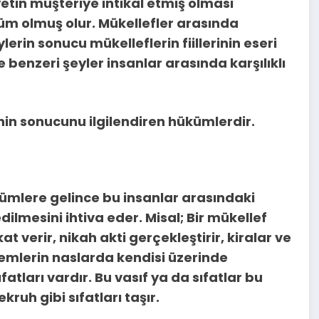
etin müşteriye intikal etmiş olması
üküm olmuş olur. Mükellefler arasında
lerin sonucu mükelleflerin fiillerinin eseri
 benzeri şeyler insanlar arasında karşılıklı
rinin sonucunu ilgilendiren hükümlerdir.
ükümlere gelince bu insanlar arasındaki
ilmesini ihtiva eder. Misal; Bir mükellef
at verir, nikah akti gerçekleştirir, kiralar ve
lemlerin naslarda kendisi üzerinde
atları vardır. Bu vasıf ya da sıfatlar bu
ruh gibi sıfatları taşır.