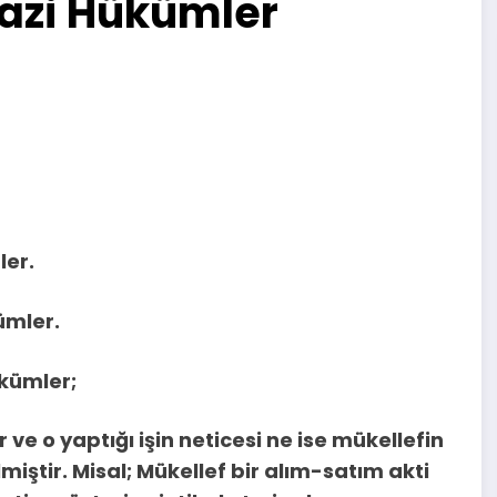
 Vazi Hükümler
ler.
kümler.
ükümler;
 ve o yaptığı işin neticesi ne ise mükellefin
miştir. Misal; Mükellef bir alım-satım akti