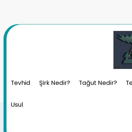
İçeriğe
atla
Usul İlmi: Teklifi Ve Vazi
Tevhid
Şirk Nedir?
Tağut Nedir?
Te
Usul