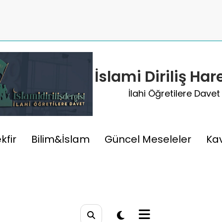
İslami Diriliş Har
İlahi Öğretilere Davet
 Hükümler Nelerdir?
kfir
Bilim&İslam
Güncel Meseleler
Ka