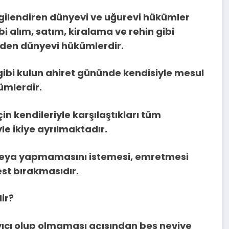
ilgilendiren dünyevi ve uğurevi hükümler
i alım, satım, kiralama ve rehin gibi
eden dünyevi hükümlerdir.
k gibi kulun ahiret gününde kendisiyle mesul
ümlerdir.
n kendileriyle karşılaştıkları tüm
e ikiye ayrılmaktadır.
nı veya yapmamasını istemesi, emretmesi
t bırakmasıdır.
ir?
yıcı olup olmaması açısından beş neviye