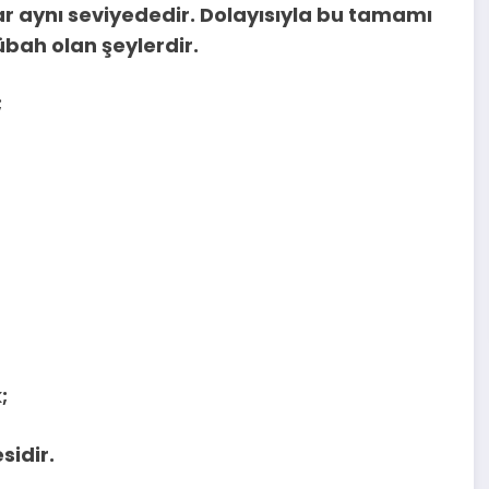
r aynı seviyededir. Dolayısıyla bu tamamı
übah olan şeylerdir.
;
;
sidir.