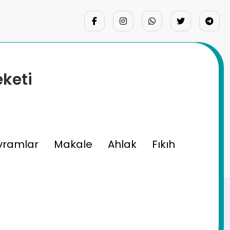
eketi
vramlar
Makale
Ahlak
Fıkıh