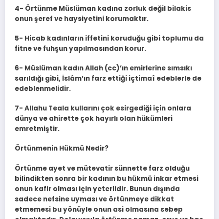
4- Örtünme Müslüman kadına zorluk değil bilakis
onun şeref ve haysiyetini korumaktır.
5- Hicab kadınların iffetini koruduğu gibi toplumu da
fitne ve fuhşun yapılmasından korur.
6- Müslüman kadın Allah (cc)’ın emirlerine sımsıkı
sarıldığı gibi, İslâm’ın farz ettiği içtimaî edeblerle de
edeblenmelidir.
7- Allahu Teala kullarını çok esirgediği için onlara
dünya ve ahirette çok hayırlı olan hükümleri
emretmiştir.
Örtünmenin Hükmü Nedir?
Örtünme ayet ve mütevatir sünnette farz olduğu
bilindikten sonra bir kadının bu hükmü inkar etmesi
onun kafir olması için yeterlidir. Bunun dışında
sadece nefsine uyması ve örtünmeye dikkat
etmemesi bu yönüyle onun asi olmasına sebep