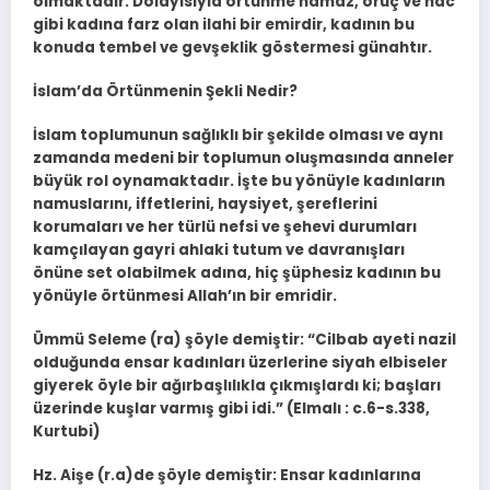
olmaktadır. Dolayısıyla örtünme namaz, oruç ve hac
gibi kadına farz olan ilahi bir emirdir, kadının bu
konuda tembel ve gevşeklik göstermesi günahtır.
İslam’da Örtünmenin Şekli Nedir?
İslam toplumunun sağlıklı bir şekilde olması ve aynı
zamanda medeni bir toplumun oluşmasında anneler
büyük rol oynamaktadır. İşte bu yönüyle kadınların
namuslarını, iffetlerini, haysiyet, şereflerini
korumaları ve her türlü nefsi ve şehevi durumları
kamçılayan gayri ahlaki tutum ve davranışları
önüne set olabilmek adına, hiç şüphesiz kadının bu
yönüyle örtünmesi Allah’ın bir emridir.
Ümmü Seleme (ra) şöyle demiştir: “Cilbab ayeti nazil
olduğunda ensar kadınları üzerlerine siyah elbiseler
giyerek öyle bir ağırbaşlılıkla çıkmışlardı ki; başları
üzerinde kuşlar varmış gibi idi.” (Elmalı : c.6-s.338,
Kurtubi)
Hz. Aişe (r.a)de şöyle demiştir: Ensar kadınlarına