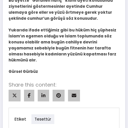
Bu ayette ‘’Görünen hariç’’ kısmı ayeti konusunda
ziynetlerini göstermesinler ayetinde Cumhur
ulemaya göre eller ve yüzü örtmeye gerek yoktur
şeklinde cumhur’un görüşü söz konusudur.
Yukarıda ifade ettiğimiz gibi bu hüküm hiç şüphesiz
İslam’ın egemen olduğu ve İslam toplumunda söz
konusu olabilir ama bugün cahiliye devrini
yaşamamız sebebiyle bugün fitnenin her tarafta
olması hasebiyle kadınların yüzünü kapatması farz
hükmünü alır.
Gürsel Gürbüz
Share this content:
Etiket
Tesettür