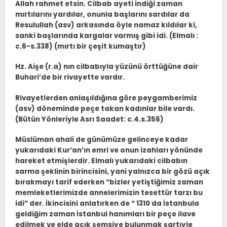
Allah rahmet etsin. Cilbab ayeti indiği zaman
mırtılarını yardılar, onunla başlarını sardılar da
Resulullah (asv) arkasında öyle namaz kıldılar ki,
sanki başlarında kargalar varmış gibi idi. (Elmalı :
c.6-s.338) (mırtı bir çeşit kumaştır)
Hz. Aişe (r.a) nın cilbabıyla yüzünü örttüğüne dair
Buhari’de bir rivayette vardır.
Rivayetlerden anlaşıldığına göre peygamberimiz
(asv) döneminde peçe takan kadınlar bile vardı.
(Bütün Yönleriyle Asrı Saadet: c.4.s.356)
Müslüman ahali de günümüze gelinceye kadar
yukarıdaki Kur’an’ın emri ve onun izahları yönünde
hareket etmişlerdir. Elmalı yukarıdaki cilbabın
sarma şeklinin birincisini, yani yalnızca bir gözü açık
bırakmayı tarif ederken “bizler yetiştiğimiz zaman
memleketlerimizde annelerimizin tesettür tarzı bu
idi” der. İkincisini anlatırken de “ 1310 da İstanbula
geldiğim zaman İstanbul hanımları bir peçe ilave
edilmek ve elde açık şemsiye bulunmak şartıyle