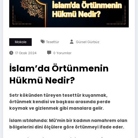
Makale
Tesettür
Gürsel Gürbüz
17 Ocak 2024
0 Yorumlar
İslam’da Örtünmenin
Hükmü Nedir?
Setr kökünden türeyen tesettür kuşanmak,
örtünmek kendisi ve başkası arasında perde
koymak ve gizlenmek gibi manalara gelir.
İslam ıstılahında: Mü’min bir kadının namahrem olan
bölgelerini dini ölçülere göre örtünmeyi ifade eder.