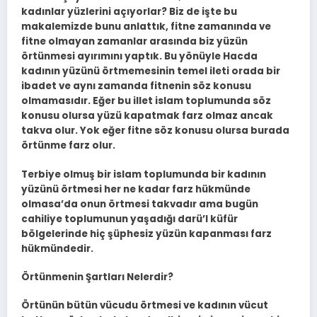
kadınlar yüzlerini açıyorlar? Biz de işte bu
makalemizde bunu anlattık, fitne zamanında ve
fitne olmayan zamanlar arasında biz yüzün
örtünmesi ayırımını yaptık. Bu yönüyle Hacda
kadının yüzünü örtmemesinin temel ileti orada bir
ibadet ve aynı zamanda fitnenin söz konusu
olmamasıdır. Eğer bu illet islam toplumunda söz
konusu olursa yüzü kapatmak farz olmaz ancak
takva olur. Yok eğer fitne söz konusu olursa burada
örtünme farz olur.
Terbiye olmuş bir islam toplumunda bir kadının
yüzünü örtmesi her ne kadar farz hükmünde
olmasa’da onun örtmesi takvadır ama bugün
cahiliye toplumunun yaşadığı darü’l küfür
bölgelerinde hiç şüphesiz yüzün kapanması farz
hükmündedir.
Örtünmenin Şartları Nelerdir?
Örtünün bütün vücudu örtmesi ve kadının vücut