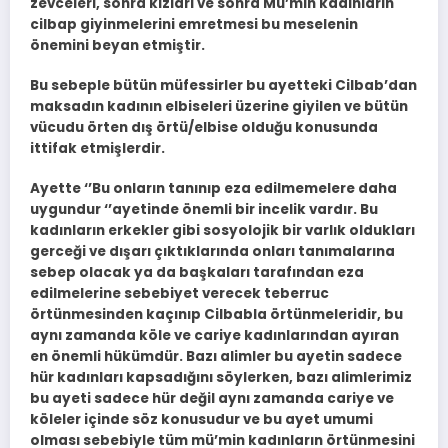
zevceleri, sonra kızları ve sonra Mü’min kadınların
cilbap giyinmelerini emretmesi bu meselenin
önemini beyan etmiştir.
Bu sebeple bütün müfessirler bu ayetteki Cilbab’dan
maksadın kadının elbiseleri üzerine giyilen ve bütün
vücudu örten dış örtü/elbise olduğu konusunda
ittifak etmişlerdir.
Ayette ‘’Bu onların tanınıp eza edilmemelere daha
uygundur ‘’ayetinde önemli bir incelik vardır. Bu
kadınların erkekler gibi sosyolojik bir varlık oldukları
gerceği ve dışarı çıktıklarında onları tanımalarına
sebep olacak ya da başkaları tarafından eza
edilmelerine sebebiyet verecek teberruc
örtünmesinden kaçınıp Cilbabla örtünmeleridir, bu
aynı zamanda köle ve cariye kadınlarından ayıran
en önemli hükümdür. Bazı alimler bu ayetin sadece
hür kadınları kapsadığını söylerken, bazı alimlerimiz
bu ayeti sadece hür değil aynı zamanda cariye ve
köleler içinde söz konusudur ve bu ayet umumi
olması sebebiyle tüm mü’min kadınların örtünmesini