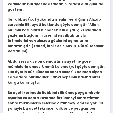
kadınların hürriyet ve asaletinin ifadesi olduğunuda
gösterir.
İbni abbas (r.a) yukarıda mealini verdiğimiz Ahzab
suresinin 59. ayeti hakkında şöyle demiştir “Allah
mü’min kadınlara bir hacet için dışarı çıktıklarında
yüzlerini başlarının üzerinden cilbablarıyla
örtmelerini ve yalnızca gözlerini açmalarını
emretmiştir. (Taberi, İbni Kesir, Suyuti Dürrül Mensur
Ve Sabuni)
Abdürrezzak ve bir cemaatin rivayetine göre
müminlerin annesi Ümmü Seleme (ra) şöyle demiştir:
«Bu âyetin nüzulünden sonra ensarî kadınları siyah
çarşaflara büründüler. Sanki hepsinin başına birer
karga konmuştu.
Bu ayeti kerimede Rabbimiz ilk önce peygamberin
eşlerine ve sonra kızlarına örtünmeyi emrettikten
sonra mü’minlerin eşlerine örtünmeyi emrediyor. Bu
yönüyle bu ayetteki incelik ilk önce peygamber