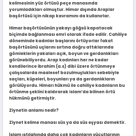
kelimesinin yüz örtüsü peçe manasında
yorumladıkları olmuştur. Himar dışında Araplar
başörtüsü için nikap kavramını da kullanırlar.
Himar başörtüsünün yakayı göğsü kapatacak
biçimde bağlanması emri olarak ifade edilir. Cahiliye
döneminde kadınlar başlarını örtüyorlar fakat
başörtüsünü uçlarını sırtına doğru attıklarında
gömleklerin yakaları açık, boyun ve gerdanlıkları
görünebiliyordu. Arap kadınları her ne kadar
kendilerince ibrahim (a.s) dibi üzere örtünmeye
çalışsalarda maalesef bozulmuşlukları sebebiyle
saçları, küpeleri, boyunları ya da gerdanlıkların
görülüyordu. Himarı hükmü ile cahiliye kadınların bu
örtünme şeklini kaldırarak islam’da bilinen örtü
hükmünü getirmiştir.
Ziynetin anlamı nedir?
Ziynet kelime manası süs ya da süs eşyası demektir.
İslam ıstılahında daha çok kadınların vücutlarının