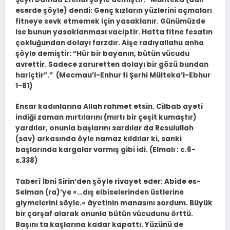
eserde şöyle) dendi: Genç kızların yüzlerini açmaları
fitneye sevk etmemek için yasaklanır. Günümüzde
ise bunun yasaklanması vaciptir. Hatta fitne fesatın
çokluğundan dolayı farzdır. Aişe radıyallahu anha
şöyle demiştir: “Hür bir bayanın, bütün vücudu
avrettir. Sadece zaruretten dolayı bir gözü bundan
hariçtir”.” (Mecmau’l-Enhur fi Şerhi Mülteka’l-Ebhur
1-81)
Ensar kadınlarına Allah rahmet etsin. Cilbab ayeti
indiği zaman mırtılarını (mırtı bir çeşit kumaştır)
yardılar, onunla başlarını sardılar da Resulullah
(sav) arkasında öyle namaz kıldılar ki, sanki
başlarında kargalar varmış gibi idi. (Elmalı : c.6-
s.338)
Taberî İbni Sirin’den şöyle rivayet eder: Abide es-
Selman (ra)’ye «…dış elbiselerinden üstlerine
giymelerini söyle.» âyetinin manasını sordum. Büyük
bir çarşaf alarak onunla bütün vücudunu örttü.
Başını ta kaşlarına kadar kapattı. Yüzünü de