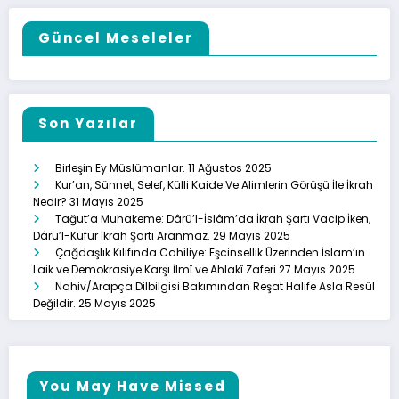
Güncel Meseleler
Son Yazılar
Birleşin Ey Müslümanlar.
11 Ağustos 2025
Kur’an, Sünnet, Selef, Külli Kaide Ve Alimlerin Görüşü İle İkrah
Nedir?
31 Mayıs 2025
Tağut’a Muhakeme: Dârü’l-İslâm’da İkrah Şartı Vacip İken,
Dârü’l-Küfür İkrah Şartı Aranmaz.
29 Mayıs 2025
Çağdaşlık Kılıfında Cahiliye: Eşcinsellik Üzerinden İslam’ın
Laik ve Demokrasiye Karşı İlmî ve Ahlakî Zaferi
27 Mayıs 2025
Nahiv/Arapça Dilbilgisi Bakımından Reşat Halife Asla Resül
Değildir.
25 Mayıs 2025
You May Have Missed