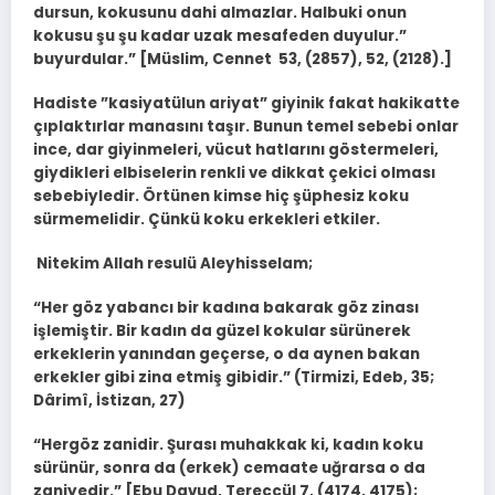
dursun, kokusunu dahi almazlar. Halbuki onun
kokusu şu şu kadar uzak mesafeden duyulur.”
buyurdular.” [Müslim, Cennet 53, (2857), 52, (2128).]
Hadiste ”kasiyatülun ariyat” giyinik fakat hakikatte
çıplaktırlar manasını taşır. Bunun temel sebebi onlar
ince, dar giyinmeleri, vücut hatlarını göstermeleri,
giydikleri elbiselerin renkli ve dikkat çekici olması
sebebiyledir. Örtünen kimse hiç şüphesiz koku
sürmemelidir. Çünkü koku erkekleri etkiler.
Nitekim Allah resulü Aleyhisselam;
“Her göz yabancı bir kadına bakarak göz zinası
işlemiştir. Bir kadın da güzel kokular sürünerek
erkeklerin yanından geçerse, o da aynen bakan
erkekler gibi zina etmiş gibidir.” (Tirmizi, Edeb, 35;
Dârimî, İstizan, 27)
“Hergöz zanidir. Şurası muhakkak ki, kadın koku
sürünür, sonra da (erkek) cemaate uğrarsa o da
zaniyedir.” [Ebu Davud, Tereccül 7, (4174, 4175);