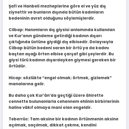
Şafi ve Hanbeli mezheplerine göre el ve yüz dış
ziynettir ve bunların dışında bütün kadınların
bedeninin avret olduğunu söylemişlerdir.
Cilbap: Hanımların dış giysisi anlamında kullanılan
ve Kur’anın gündeme getirdiği kadının dışarı
çıktığında üstüne giydiği dış elbisedir. Dolayısıyla
Cilbap bütün bedeni saran bir örtü ya da kadını
baştan aşağı örten elbise çarşaf gibi şeylerdir. Bu
giysi türü kadının dışardayken giymesi gereken bir
örtüdür.
Hicap: sözlükte “engel olmak; örtmek, gizlemek”
manalarına gelir.
Bu daha çok Kur’ân’da geçtiği üzere âhirette
cennette bulunanlarla cehennem ehlinin birbirlerinin
haline vâkıf olmaya mani olan engeldir.
Teberrüc: Tam aksine bir kadının örtünmenin aksine
açılmak, saçılmak, dikkat çekme, kendini