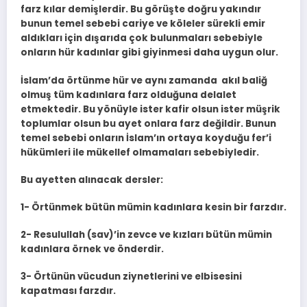
farz kılar demişlerdir. Bu görüşte doğru yakındır
bunun temel sebebi cariye ve köleler sürekli emir
aldıkları için dışarıda çok bulunmaları sebebiyle
onların hür kadınlar gibi giyinmesi daha uygun olur.
İslam’da örtünme hür ve aynı zamanda akıl baliğ
olmuş tüm kadınlara farz olduğuna delalet
etmektedir. Bu yönüyle ister kafir olsun ister müşrik
toplumlar olsun bu ayet onlara farz değildir. Bunun
temel sebebi onların İslam’ın ortaya koyduğu fer’i
hükümleri ile mükellef olmamaları sebebiyledir.
Bu ayetten alınacak dersler:
1- Örtünmek bütün mümin kadınlara kesin bir farzdır.
2- Resulullah (sav)’in zevce ve kızları bütün mümin
kadınlara örnek ve önderdir.
3- Örtünün vücudun ziynetlerini ve elbisesini
kapatması farzdır.