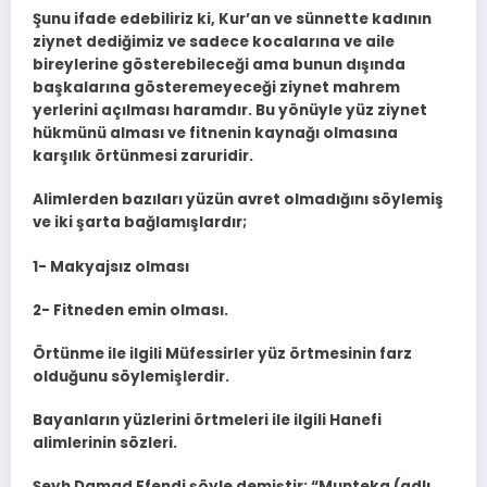
Şunu ifade edebiliriz ki, Kur’an ve sünnette kadının
ziynet dediğimiz ve sadece kocalarına ve aile
bireylerine gösterebileceği ama bunun dışında
başkalarına gösteremeyeceği ziynet mahrem
yerlerini açılması haramdır. Bu yönüyle yüz ziynet
hükmünü alması ve fitnenin kaynağı olmasına
karşılık örtünmesi zaruridir.
Alimlerden bazıları yüzün avret olmadığını söylemiş
ve iki şarta bağlamışlardır;
1- Makyajsız olması
2- Fitneden emin olması.
Örtünme ile ilgili Müfessirler yüz örtmesinin farz
olduğunu söylemişlerdir.
Bayanların yüzlerini örtmeleri ile ilgili Hanefi
alimlerinin sözleri.
Şeyh Damad Efendi şöyle demiştir: “Munteka (adlı