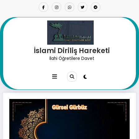
İçeriğe
atla
İslami Diriliş Hareketi
İslam’da Örtünmenin Hükmü
İlahi Öğretilere Davet
Nedir?