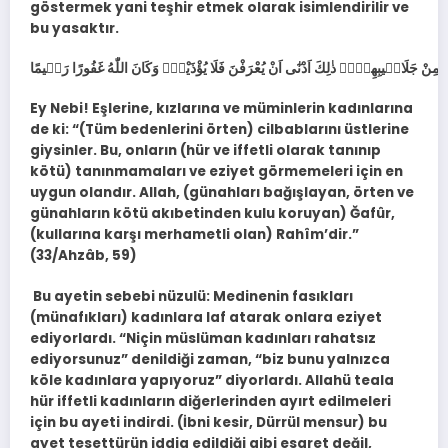
göstermek yani teşhir etmek olarak isimlendirilir ve
bu yasaktır.
Ey Nebi! Eşlerine, kızlarına ve müminlerin kadınlarına
de ki: “(Tüm bedenlerini örten) cilbablarını üstlerine
giysinler. Bu, onların (hür ve iffetli olarak tanınıp
kötü) tanınmamaları ve eziyet görmemeleri için en
uygun olandır. Allah, (günahları bağışlayan, örten ve
günahların kötü akıbetinden kulu koruyan) Ğafûr,
(kullarına karşı merhametli olan) Rahîm’dir.”
(33/Ahzâb, 59)
Bu ayetin sebebi nüzulü: Medinenin fasıkları
(münafıkları) kadınlara laf atarak onlara eziyet
ediyorlardı. “Niçin müslüman kadınları rahatsız
ediyorsunuz” denildiği zaman, “biz bunu yalnızca
köle kadınlara yapıyoruz” diyorlardı. Allahü teala
hür iffetli kadınların diğerlerinden ayırt edilmeleri
için bu ayeti indirdi. (İbni kesir, Dürrül mensur) bu
ayet tesettürün iddia edildiği gibi esaret değil,