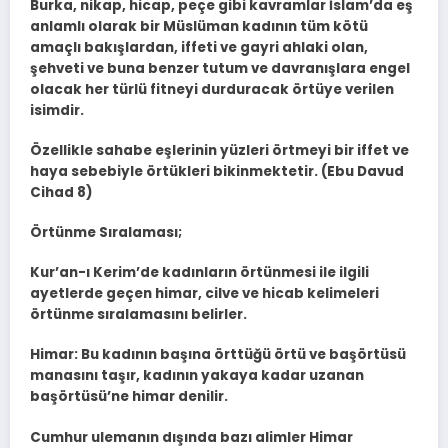
Burka, nikap, hicap, peçe gibi kavramlar İslam’da eş
anlamlı olarak bir Müslüman kadının tüm kötü
amaçlı bakışlardan, iffeti ve gayri ahlaki olan,
şehveti ve buna benzer tutum ve davranışlara engel
olacak her türlü fitneyi durduracak örtüye verilen
isimdir.
Özellikle sahabe eşlerinin yüzleri örtmeyi bir iffet ve
haya sebebiyle örtükleri bikinmektetir. (Ebu Davud
Cihad 8)
Örtünme Sıralaması;
Kur’an-ı Kerim’de kadınların örtünmesi ile ilgili
ayetlerde geçen himar, cilve ve hicab kelimeleri
örtünme sıralamasını belirler.
Himar: Bu kadının başına örttüğü örtü ve başörtüsü
manasını taşır, kadının yakaya kadar uzanan
başörtüsü’ne himar denilir.
Cumhur ulemanın dışında bazı alimler Himar