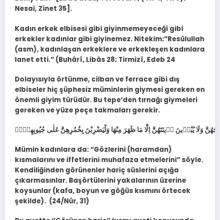
Nesai, Zinet 35].
Kadın erkek elbisesi gibi giyinmemeyeceği gibi
erkekler kadınlar gibi giyinemez. Nitekim;”Resûlullah
(asm), kadınlaşan erkeklere ve erkekleşen kadınlara
lanet etti.” (Buhârî, Libâs 28; Tirmizî, Edeb 24
Dolayısıyla örtünme, cilban ve ferrace gibi dış
elbiseler hiç şüphesiz müminlerin giymesi gereken en
önemli giyim türüdür. Bu tepe’den tırnağı giymeleri
gereken ve yüze peçe takmaları gerekir.
Mümin kadınlara da: “Gözlerini (haramdan)
kısmalarını ve iffetlerini muhafaza etmelerini” söyle.
Kendiliğinden görünenler hariç süslerini açığa
çıkarmasınlar. Başörtülerini yakalarının üzerine
koysunlar (kafa, boyun ve göğüs kısmını örtecek
şekilde). (24/Nûr, 31)