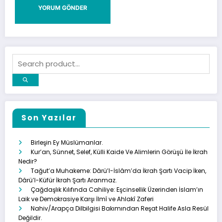
Son Yazılar
Birleşin Ey Müslümanlar.
Kur’an, Sünnet, Selef, Külli Kaide Ve Alimlerin Görüşü İle İkrah
Nedir?
Tağut’a Muhakeme: Dârü’l-İslâm’da İkrah Şartı Vacip İken,
Dârü’l-Küfür İkrah Şartı Aranmaz.
Çağdaşlık Kılıfında Cahiliye: Eşcinsellik Üzerinden İslam’ın
Laik ve Demokrasiye Karşı İlmî ve Ahlakî Zaferi
Nahiv/Arapça Dilbilgisi Bakımından Reşat Halife Asla Resül
Değildir.