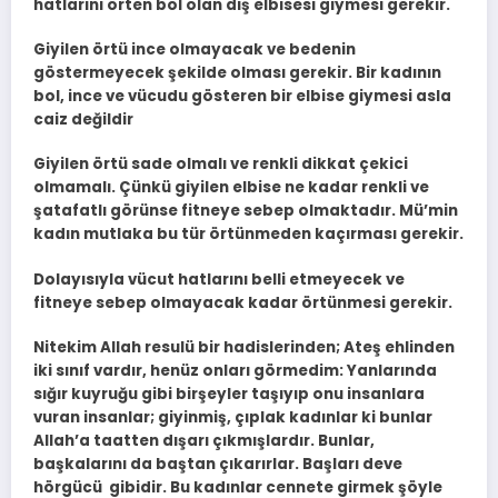
hatlarını örten bol olan dış elbisesi giymesi gerekir.
Giyilen örtü ince olmayacak ve bedenin
göstermeyecek şekilde olması gerekir. Bir kadının
bol, ince ve vücudu gösteren bir elbise giymesi asla
caiz değildir
Giyilen örtü sade olmalı ve renkli dikkat çekici
olmamalı. Çünkü giyilen elbise ne kadar renkli ve
şatafatlı görünse fitneye sebep olmaktadır. Mü’min
kadın mutlaka bu tür örtünmeden kaçırması gerekir.
Dolayısıyla vücut hatlarını belli etmeyecek ve
fitneye sebep olmayacak kadar örtünmesi gerekir.
Nitekim Allah resulü bir hadislerinden; Ateş ehlinden
iki sınıf vardır, henüz onları görmedim: Yanlarında
sığır kuyruğu gibi birşeyler taşıyıp onu insanlara
vuran insanlar; giyinmiş, çıplak kadınlar ki bunlar
Allah’a taatten dışarı çıkmışlardır. Bunlar,
başkalarını da baştan çıkarırlar. Başları deve
hörgücü gibidir. Bu kadınlar cennete girmek şöyle