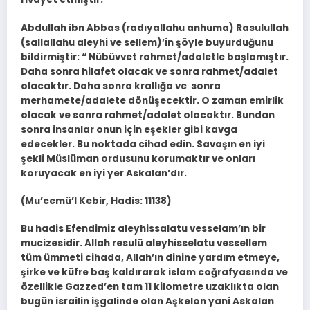
Abdullah ibn Abbas (radıyallahu anhuma) Rasulullah
(sallallahu aleyhi ve sellem)’in şöyle buyurduğunu
bildirmiştir: “ Nübüvvet rahmet/adaletle başlamıştır.
Daha sonra hilafet olacak ve sonra rahmet/adalet
olacaktır. Daha sonra krallığa ve sonra
merhamete/adalete dönüşecektir. O zaman emirlik
olacak ve sonra rahmet/adalet olacaktır. Bundan
sonra insanlar onun için eşekler gibi kavga
edecekler. Bu noktada cihad edin. Savaşın en iyi
şekli Müslüman ordusunu korumaktır ve onları
koruyacak en iyi yer Askalan’dır.
(Mu’cemü’l Kebir, Hadis: 11138)
Bu hadis Efendimiz aleyhissalatu vesselam’ın bir
mucizesidir. Allah resulü aleyhisselatu vessellem
tüm ümmeti cihada, Allah’ın dinine yardım etmeye,
şirke ve küfre baş kaldırarak islam coğrafyasında ve
özellikle Gazzed’en tam 11 kilometre uzaklıkta olan
bugün israilin işgalinde olan Aşkelon yani Askalan