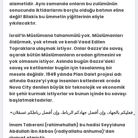
alametidir. Aynı zamanda onların bu zulümünün
sonucunda iktidarlarını borçlu olduğu batının eline
değil! Bilakis bu ümmetin yiğitlerinin eliyle
yıkılacaktır.
İsrail’in Müslümana tahammülü yok. Müslümanları
öldürmek, yok etmek ve kendi Vaad Edilen
Topraklara ulaşmak istiyor. Onlar Gazze’de savaş
açarak bütün Müslümanların oradan gitmesini ve
yok olmasını istiyor. Aslında bugün Gazze’deki
savaş ve katliamlar bugün için tasalanmış bir
mesele değildir. 1948 yılında Plan Dalet projesi adı
altında Gazze’yi yıkıp insanları katlederek orada
Nova City denilen büyük bir teknolojik ve ekonomik
bir şehir kurmak istiyorlar ve bunun içinde bu savaşı
başlatmaktadırlar.
İmam Taberani (rahimehullah) bu hadisi Seyyiduna
Abdullah ibn Abbas (radiyallahu anhuma)’dan
rivayet etmiştir.