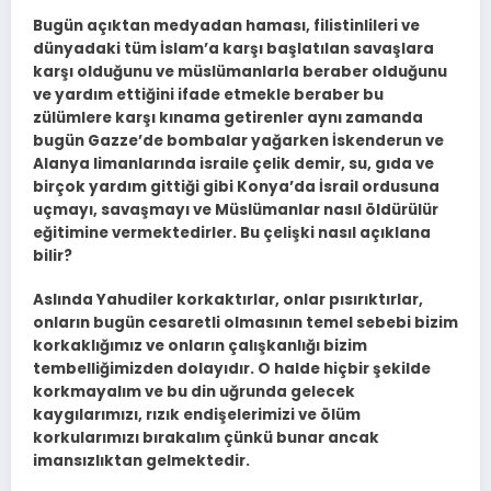
Bugün açıktan medyadan haması, filistinlileri ve
dünyadaki tüm İslam’a karşı başlatılan savaşlara
karşı olduğunu ve müslümanlarla beraber olduğunu
ve yardım ettiğini ifade etmekle beraber bu
zülümlere karşı kınama getirenler aynı zamanda
bugün Gazze’de bombalar yağarken İskenderun ve
Alanya limanlarında israile çelik demir, su, gıda ve
birçok yardım gittiği gibi Konya’da İsrail ordusuna
uçmayı, savaşmayı ve Müslümanlar nasıl öldürülür
eğitimine vermektedirler. Bu çelişki nasıl açıklana
bilir?
Aslında Yahudiler korkaktırlar, onlar pısırıktırlar,
onların bugün cesaretli olmasının temel sebebi bizim
korkaklığımız ve onların çalışkanlığı bizim
tembelliğimizden dolayıdır. O halde hiçbir şekilde
korkmayalım ve bu din uğrunda gelecek
kaygılarımızı, rızık endişelerimizi ve ölüm
korkularımızı bırakalım çünkü bunar ancak
imansızlıktan gelmektedir.