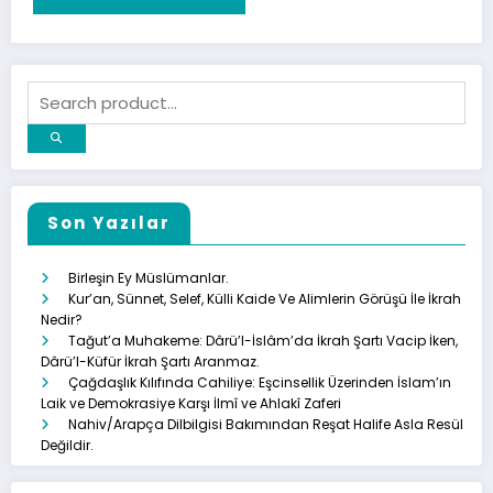
Son Yazılar
Birleşin Ey Müslümanlar.
Kur’an, Sünnet, Selef, Külli Kaide Ve Alimlerin Görüşü İle İkrah
Nedir?
Tağut’a Muhakeme: Dârü’l-İslâm’da İkrah Şartı Vacip İken,
Dârü’l-Küfür İkrah Şartı Aranmaz.
Çağdaşlık Kılıfında Cahiliye: Eşcinsellik Üzerinden İslam’ın
Laik ve Demokrasiye Karşı İlmî ve Ahlakî Zaferi
Nahiv/Arapça Dilbilgisi Bakımından Reşat Halife Asla Resül
Değildir.