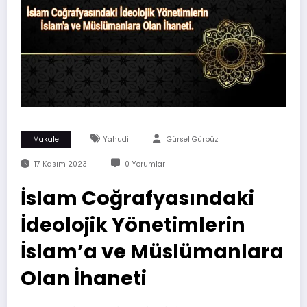
Makale
Yahudi
Gürsel Gürbüz
17 Kasım 2023
0 Yorumlar
İslam Coğrafyasındaki
İdeolojik Yönetimlerin
İslam’a ve Müslümanlara
Olan İhaneti