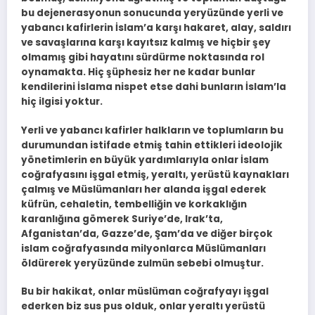
bu dejenerasyonun sonucunda yeryüzünde yerli ve
yabancı kafirlerin İslam’a karşı hakaret, alay, saldırı
ve savaşlarına karşı kayıtsız kalmış ve hiçbir şey
olmamış gibi hayatını sürdürme noktasında rol
oynamakta. Hiç şüphesiz her ne kadar bunlar
kendilerini İslama nispet etse dahi bunların İslam’la
hiç ilgisi yoktur.
Yerli ve yabancı kafirler halkların ve toplumların bu
durumundan istifade etmiş tahin ettikleri ideolojik
yönetimlerin en büyük yardımlarıyla onlar İslam
coğrafyasını işgal etmiş, yeraltı, yerüstü kaynakları
çalmış ve Müslümanları her alanda işgal ederek
küfrün, cehaletin, tembelliğin ve korkaklığın
karanlığına gömerek Suriye’de, Irak’ta,
Afganistan’da, Gazze’de, Şam’da ve diğer birçok
islam coğrafyasında milyonlarca Müslümanları
öldürerek yeryüzünde zulmün sebebi olmuştur.
Bu bir hakikat, onlar müslüman coğrafyayı işgal
ederken biz sus pus olduk, onlar yeraltı yerüstü