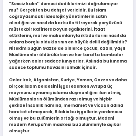
”Sessiz kalın’’ demesi dediklerimizi doğrulamıyor
mu? Gerçekten bu dehşet vericidir. Bu islam
coğrayasındaki ideolojik yönetimlerin satın
alındığını ve nasıl da korku ile titreyerek yeryüzünü
müstekbir kafirlere boyun eğdiklerini, itaat
ettiklerini, mal ve makamlarıyla iktidarlarını nasıl da
onlara borçlu olduklarının en büyük delili değilimidir?
Nitekim bugün Gazze’de binlerce çocuk, kadın, yaşlı
Müslümanlar öldürülürken ve her tarafta bombalar
yağarken onlar sadece kınıyorlar. Aslında bu kınama
sadece toplumu havasını almak içindir.
Onlar Irak, Afganistan, Suriye, Yemen, Gazze ve daha
birçok İslam beldesini işgal ederken Avrupa üç
maymunu oynamış islama düşmanlığını ilan etmiş,
Müslümanların ölümünden razı olmuş ve hiçbir
şekilde İnsanlık namına, merhamet ve vicdan adına
hareket etmeyerek, Bilakis bu işgallerin yardımcısı
olmuş ve bu zulümlerin ortağı olmuştur. Medeni
modern Avrupa’nın maskesi bu zulümleriyle aşikar
olmuştur.