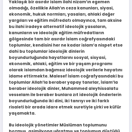
Yaklaşık bir asırdır islam ilahi nizam’ın egemen
olmadığı, özellikle Allah’ın ceza kanunları, siyasi,
ekonomik, hukuk normları, yasaları, ahlaki değer
yargıları ve eğitim müfredatı olmayınca, tam aksine
bu ilahi iradeye alternatif ideolojik yasaların,
kanunların ve ideolojik eğitim müfredatların
gölgesinde tam bir asırdır İslam coğrafyasındaki
toplumlar, kendisini her ne kadar islam’a nispet etse
dahi bu toplumlar ideolojik dinlerin
boyundurluğunda hayatlarını sosyal, sisyasi,
ekonomik, ahlaki, eğitim ve bir yaşam programı
olarak islamdan bağımsız ideolojik verilerle hayatını
idame ettirmekte. Malesef İslam coğrafyasındaki bu
toplumlar Allah’la beraber yapay tanırlar, İslam’la
beraber ideolojik dinler, Muhammed aleyhissalatu
vesselam ile beraber bunlara zıt ideolojik önderlerin
boyundurluğunda iki dini, iki tanrıyı ve iki farklı
risaleti bir arada idare etmek suretiyle şirki ve küfür
yaşamakta.
Bu ideolojik yönetimler Müslüman toplumunu
bozmuş, asimilyona uğratmış ve toplumun düştüğü