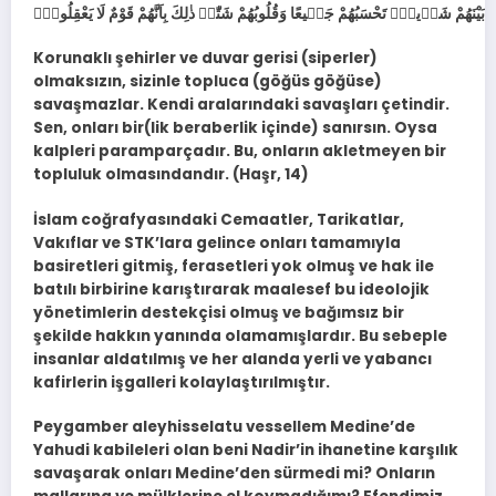
Korunaklı şehirler ve duvar gerisi (siperler)
olmaksızın, sizinle topluca (göğüs göğüse)
savaşmazlar. Kendi aralarındaki savaşları çetindir.
Sen, onları bir(lik beraberlik içinde) sanırsın. Oysa
kalpleri paramparçadır. Bu, onların akletmeyen bir
topluluk olmasındandır. (Haşr, 14)
İslam coğrafyasındaki Cemaatler, Tarikatlar,
Vakıflar ve STK’lara gelince onları tamamıyla
basiretleri gitmiş, ferasetleri yok olmuş ve hak ile
batılı birbirine karıştırarak maalesef bu ideolojik
yönetimlerin destekçisi olmuş ve bağımsız bir
şekilde hakkın yanında olamamışlardır. Bu sebeple
insanlar aldatılmış ve her alanda yerli ve yabancı
kafirlerin işgalleri kolaylaştırılmıştır.
Peygamber aleyhisselatu vessellem Medine’de
Yahudi kabileleri olan beni Nadir’in ihanetine karşılık
savaşarak onları Medine’den sürmedi mi? Onların