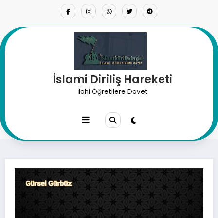
İçeriğe
atla
İslami Diriliş Hareketi
İslam Coğrafyasındaki İdeolojik
İlahi Öğretilere Davet
Yönetimlerin İslam’a ve
Müslümanlara Olan İhaneti