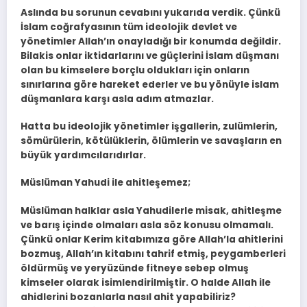
Aslında bu sorunun cevabını yukarıda verdik. Çünkü
İslam coğrafyasının tüm ideolojik devlet ve
yönetimler Allah’ın onayladığı bir konumda değildir.
Bilakis onlar iktidarlarını ve güçlerini İslam düşmanı
olan bu kimselere borçlu oldukları için onların
sınırlarına göre hareket ederler ve bu yönüyle islam
düşmanlara karşı asla adım atmazlar.
Hatta bu ideolojik yönetimler işgallerin, zulümlerin,
sömürülerin, kötülüklerin, ölümlerin ve savaşların en
büyük yardımcılarıdırlar.
Müslüman Yahudi ile ahitleşemez;
Müslüman halklar asla Yahudilerle misak, ahitleşme
ve barış içinde olmaları asla söz konusu olmamalı.
Çünkü onlar Kerim kitabımıza göre Allah’la ahitlerini
bozmuş, Allah’ın kitabını tahrif etmiş, peygamberleri
öldürmüş ve yeryüzünde fitneye sebep olmuş
kimseler olarak isimlendirilmiştir. O halde Allah ile
ahidlerini bozanlarla nasıl ahit yapabiliriz?