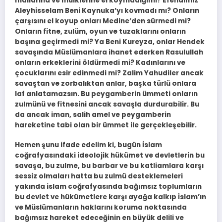
mallarına ve mülklerine el koymadığımı? Efendimiz
Aleyhisselam Beni Kaynuka’yı kovmadı mı? Onların
çarşısını el koyup onları Medine’den sürmedi mi?
Onların fitne, zulüm, oyun ve tuzaklarını onların
başına geçirmedi mi? Ya Beni Kureyza, onlar Hendek
savaşında Müslümanlara ihanet ederken Rasulullah
onların erkeklerini öldürmedi mi? Kadınlarını ve
çocuklarını esir edinmedi mi? Zalim Yahudiler ancak
savaştan ve zorbalıktan anlar, başka türlü onlara
laf anlatamazsın. Bu peygamberin ümmeti onların
zulmünü ve fitnesini ancak savaşla durdurabilir. Bu
da ancak iman, salih amel ve peygamberin
hareketine tabi olan bir ümmet ile gerçekleşebilir.
Hemen şunu ifade edelim ki, bugün İslam
coğrafyasındaki ideolojik hükümet ve devletlerin bu
savaşa, bu zulme, bu barbar ve bu katliamlara karşı
sessiz olmaları hatta bu zulmü desteklemeleri
yakında islam coğrafyasında bağımsız toplumların
bu devlet ve hükümetlere karşı ayağa kalkıp İslam’ın
ve Müslümanların haklarını koruma noktasında
bağımsız hareket edeceğinin en büyük delili ve