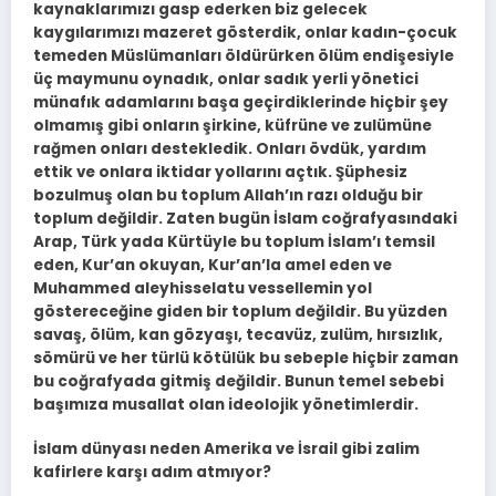
kaynaklarımızı gasp ederken biz gelecek
kaygılarımızı mazeret gösterdik, onlar kadın-çocuk
temeden Müslümanları öldürürken ölüm endişesiyle
üç maymunu oynadık, onlar sadık yerli yönetici
münafık adamlarını başa geçirdiklerinde hiçbir şey
olmamış gibi onların şirkine, küfrüne ve zulümüne
rağmen onları destekledik. Onları övdük, yardım
ettik ve onlara iktidar yollarını açtık. Şüphesiz
bozulmuş olan bu toplum Allah’ın razı olduğu bir
toplum değildir. Zaten bugün İslam coğrafyasındaki
Arap, Türk yada Kürtüyle bu toplum İslam’ı temsil
eden, Kur’an okuyan, Kur’an’la amel eden ve
Muhammed aleyhisselatu vessellemin yol
göstereceğine giden bir toplum değildir. Bu yüzden
savaş, ölüm, kan gözyaşı, tecavüz, zulüm, hırsızlık,
sömürü ve her türlü kötülük bu sebeple hiçbir zaman
bu coğrafyada gitmiş değildir. Bunun temel sebebi
başımıza musallat olan ideolojik yönetimlerdir.
İslam dünyası neden Amerika ve İsrail gibi zalim
kafirlere karşı adım atmıyor?