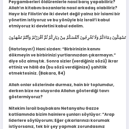
Peygamberleri öldürenlerle nasıl barış yapabiliriz?
Allah’ın kitabını bozanlarla nasıl arkadaş olabiliriz?
Hayır biz Filistin’de iki devlet değil yalnız bir İslami bir
yönetim istiyoruz ve bu yönüyle biz İsrail’i kabul
etmiyoruz ki devletini kabul edelim.
(Hatırlayın!) Hani sizden: “Birbirinizin kanını
dökmeyin ve birbirinizi yurtlarınızdan çıkarmayın.”
diye söz almıştık. Sonra sizler (verdiğiniz sözü) ikrar
ettiniz ve hâlâ da (bu sözü verdiğinize) şahitlik
etmektesiniz. (Bakara, 84)
Allah onlar sözlerinde durmaz, hain bir toplumdur,
derken bize ne oluyorda Allahın gösterdiği tavrı
göstermiyoruz?
Nitekim İsrail başbakanı Netanyahu Gazze
katliamında bizim hainlere şunları söylüyor: ”Arap
liderlere söylüyorum; Eğer çıkarlarınızı korumak
istiyorsanız, tek bir şey yapmak zorundasınız