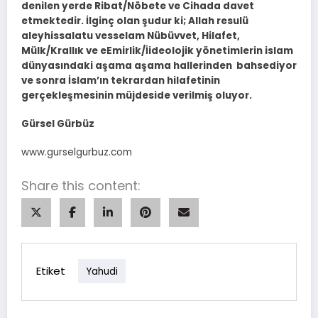
denilen yerde Ribat/Nöbete ve Cihada davet
etmektedir. İlginç olan şudur ki; Allah resulü
aleyhissalatu vesselam Nübüvvet, Hilafet,
Mülk/Krallık ve eEmirlik/İideolojik yönetimlerin islam
dünyasındaki aşama aşama hallerinden bahsediyor
ve sonra İslam’ın tekrardan hilafetinin
gerçekleşmesinin müjdeside verilmiş oluyor.
Gürsel Gürbüz
www.gurselgurbuz.com
Share this content:
Etiket
Yahudi