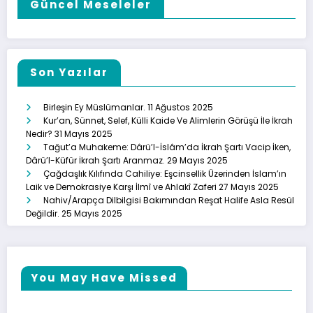
Güncel Meseleler
Son Yazılar
Birleşin Ey Müslümanlar.
11 Ağustos 2025
Kur’an, Sünnet, Selef, Külli Kaide Ve Alimlerin Görüşü İle İkrah
Nedir?
31 Mayıs 2025
Tağut’a Muhakeme: Dârü’l-İslâm’da İkrah Şartı Vacip İken,
Dârü’l-Küfür İkrah Şartı Aranmaz.
29 Mayıs 2025
Çağdaşlık Kılıfında Cahiliye: Eşcinsellik Üzerinden İslam’ın
Laik ve Demokrasiye Karşı İlmî ve Ahlakî Zaferi
27 Mayıs 2025
Nahiv/Arapça Dilbilgisi Bakımından Reşat Halife Asla Resül
Değildir.
25 Mayıs 2025
You May Have Missed