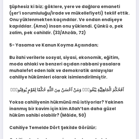
Şüphesiz ki biz; göklere, yere ve dağlara emaneti
(şer’i sorumluluğu/irade ve mükellefiyeti) teklif ettik.
Onu yüklenmekten kaçındılar. Ve ondan endişeye
kapıldılar. (Ama) insan onu yüklendi. Çünkü o, pek
zalim, pek cahildir. (33/Ahzâb, 72)
5- Yasama ve Kanun Koyma Açısından;
Bu ilahi verilerle sosyal, siyasi, ekonomik, eğitim,
moda ahlaki ve benzeri açıdan rabbani yasalara
muhalefet eden laik ve demokratik anlayışlar
cahiliye hükümleri olarak isimlendirilmiştir.
اَفَحُكْمَ الْجَاهِلِيَّةِ يَبْغُونَۜ وَمَنْ اَحْسَنُ مِنَ اللّٰهِ حُكْمًا لِقَوْمٍ يُوقِنُونَ۟
Yoksa cahiliyenin hükmünü mü istiyorlar? Yakinen
inanmış bir kavim için kim Allah’tan daha güzel
hüküm sahibi olabilir? (Mâide, 50)
Cahiliye Temelde Dört Şekilde Görülür;