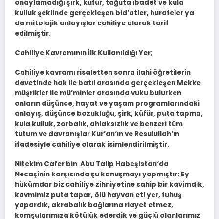
onaylamadığı şirk, küfür, tağuta ibadet ve kula
kulluk şeklinde gerçekleşen bid’atler, hurafeler ya
da mitolojik anlayışlar cahiliye olarak tarif
edilmiştir.
Cahiliye Kavramının İlk Kullanıldığı Yer;
Cahiliye kavramı risaletten sonra ilahi öğretilerin
davetinde hak ile batıl arasında gerçekleşen Mekke
müşrikler ile mü’minler arasında vuku bulurken
onların düşünce, hayat ve yaşam programlarındaki
anlayış, düşünce bozukluğu, şirk, küfür, puta tapma,
kula kulluk, zorbalık, ahlaksızlık ve benzeri tüm
tutum ve davranışlar Kur’an‘ın ve Resulullah’ın
ifadesiyle cahiliye olarak isimlendirilmiştir.
Nitekim Cafer bin Abu Talip Habeşistan‘da
Necaşinin karşısında şu konuşmayı yapmıştır: Ey
hükümdar biz cahiliye zihniyetine sahip bir kavimdik,
kavmimiz puta tapar, ölü hayvan eti yer, fuhuş
yapardık, akrabalık bağlarına riayet etmez,
komşularımıza kötülük ederdik ve güçlü olanlarımız