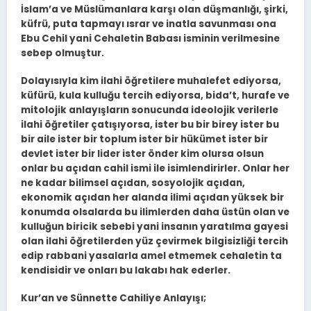
İslam’a ve Müslümanlara karşı olan düşmanlığı, şirki,
küfrü, puta tapmayı ısrar ve inatla savunması ona
Ebu Cehil yani Cehaletin Babası isminin verilmesine
sebep olmuştur.
Dolayısıyla kim ilahi öğretilere muhalefet ediyorsa,
küfürü, kula kulluğu tercih ediyorsa, bida’t, hurafe ve
mitolojik anlayışların sonucunda ideolojik verilerle
ilahi öğretiler çatışıyorsa, ister bu bir birey ister bu
bir aile ister bir toplum ister bir hükümet ister bir
devlet ister bir lider ister önder kim olursa olsun
onlar bu açıdan cahil ismi ile isimlendirirler. Onlar her
ne kadar bilimsel açıdan, sosyolojik açıdan,
ekonomik açıdan her alanda ilimi açıdan yüksek bir
konumda olsalarda bu ilimlerden daha üstün olan ve
kulluğun biricik sebebi yani insanın yaratılma gayesi
olan ilahi öğretilerden yüz çevirmek bilgisizliği tercih
edip rabbani yasalarla amel etmemek cehaletin ta
kendisidir ve onları bu lakabı hak ederler.
Kur’an ve Sünnette Cahiliye Anlayışı;