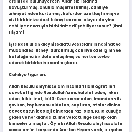
aranızda bulunuyorken, Allah sizi İslam’a
kavuşturmuş, onunla müşerref kılmış, cahiliye
zihniyetinden kurtarmış, küfürden uzaklaştırmış ve
sizi birbirinize dost kılmışken nasıl oluyor da yine
cahiliye davasıyla birbirinize düşebiliyorsunuz? (İbni
Hişam)
İşte Resulullah aleyhissalatu vesselam’ın nasihat ve
müdahalesi fitneyi durdurmuş cahiliye özelliğinin ve
kötülüğünü bir defa anlaşılmış ve herkes tevbe
ederek birbirlerine sarılmışlardı.
Cahiliye Figürleri;
Allah Resulü aleyhisselam insanları ilahi öğretileri
davet ettiğinde Resulullah‘a muhalefet eden, inkar
eden, kibir, inat, küfür üzere ısrar eden, imandan yüz
çeviren, toplumunu aldatan, saptıran, atalar dinine
davet ede,n ideoloji dinlerden razı olan, kula kulluğa
giden ve her alanda zülme ve kötülüğe sebep olan
kimseler olmuştur. Öyle ki Allah Resulü aleyhissalatu
vesselam‘in karşısında Amr bin Hişam vardı, bu şahıs