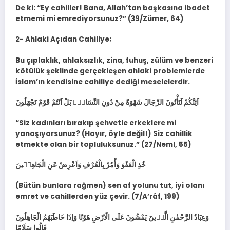
De ki: “Ey cahiller! Bana, Allah’tan başkasına ibadet
etmemi mi emrediyorsunuz?” (39/Zümer, 64)
2- Ahlaki Açıdan Cahiliye;
Bu çıplaklık, ahlaksızlık, zina, fuhuş, zülüm ve benzeri
kötülük şeklinde gerçekleşen ahlaki problemlerde
İslam’ın kendisine cahiliye dediği meselelerdir.
اَئِنَّكُمْ لَتَأْتُونَ الرِّجَالَ شَهْوَةً مِنْ دُونِ النِّسَٓاءِۜ بَلْ اَنْتُمْ قَوْمٌ تَجْهَلُونَ
“Siz kadınları bırakıp şehvetle erkeklere mi
yanaşıyorsunuz? (Hayır, öyle değil!) Siz cahillik
etmekte olan bir topluluksunuz.” (27/Neml, 55)
خُذِ الْعَفْوَ وَأْمُرْ بِالْعُرْفِ وَاَعْرِضْ عَنِ الْجَاهِل۪ينَ
(Bütün bunlara rağmen) sen af yolunu tut, iyi olanı
emret ve cahillerden yüz çevir. (7/A’râf, 199)
وَعِبَادُ الرَّحْمٰنِ الَّذ۪ينَ يَمْشُونَ عَلَى الْاَرْضِ هَوْنًا وَاِذَا خَاطَبَهُمُ الْجَاهِلُونَ
قَالُوا سَلَامًا