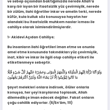
ve sebep açısından baktığımızda nerede Allah’a
karşı bir isyan bir itaatsizlik yüz çevirmişlik, nerede
bir zülüm, ilahi öğretiler inkar ve amelin terki, nerede
küfür, kula kulluk söz konusuysa hayatın her
alandaki bu itaatsizlik muhkem naslar icması ile
cahiliye olarak isimlendirilmişlerdir.
1- Akidevi Açıdan Cahiliye;
Bu insanların ilahi öğretileri iman etme ve onunla
amel etme konusunda takındıkları yüz çevirmişlik,
inat, kibir ve inkar ile ilgili olup cahiliye etiketi ile
etiketlenmeye sebeptir.
وَلَوْ اَنَّنَا نَزَّلْنَٓا اِلَيْهِمُ الْمَلٰٓئِكَةَ وَكَلَّمَهُمُ الْمَوْتٰى وَحَشَرْنَا عَلَيْهِمْ كُلَّ شَيْءٍ قُبُلًا
مَا كَانُوا لِيُؤْمِنُٓوا اِلَّٓا اَنْ يَشَٓاءَ اللّٰهُ وَلٰكِنَّ اَكْثَرَهُمْ يَجْهَلُونَ
Şayet melekleri onlara indirsek, ölüler onlarla
konuşsa, her şeyi karşılarına toplasak, Allah
dilemedikçe iman edecek değiller. Fakat onların
çoğu cahillik ediyorlar. (6/En’âm, 111)