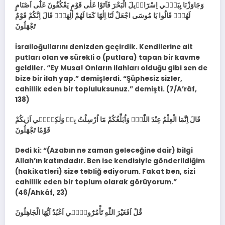
وَجَاوَزْنَا بِبَن۪ٓي اِسْرَٓاء۪يلَ الْبَحْرَ فَاَتَوْا عَلٰى قَوْمٍ يَعْكُفُونَ عَلٰٓى اَصْنَامٍ
لَهُمْۚ قَالُوا يَا مُوسَى اجْعَلْ لَنَٓا اِلٰهًا كَمَا لَهُمْ اٰلِهَةٌۜ قَالَ اِنَّكُمْ قَوْمٌ
تَجْهَلُونَ
İsrailoğullarını denizden geçirdik. Kendilerine ait
putları olan ve sürekli o (putlara) tapan bir kavme
geldiler. “Ey Musa! Onların ilahları olduğu gibi sen de
bize bir ilah yap.” demişlerdi. “Şüphesiz sizler,
cahillik eden bir topluluksunuz.” demişti. (7/A’râf,
138)
قَالَ اِنَّمَا الْعِلْمُ عِنْدَ اللّٰهِۘ وَاُبَلِّغُكُمْ مَٓا اُرْسِلْتُ بِه۪ وَلٰكِنّ۪ٓي اَرٰيكُمْ
قَوْمًا تَجْهَلُونَ
Dedi ki: “(Azabın ne zaman geleceğine dair) bilgi
Allah’ın katındadır. Ben ise kendisiyle gönderildiğim
(hakikatleri) size tebliğ ediyorum. Fakat ben, sizi
cahillik eden bir toplum olarak görüyorum.”
(46/Ahkâf, 23)
قُلْ اَفَغَيْرَ اللّٰهِ تَأْمُرُٓونّ۪ٓي اَعْبُدُ اَيُّهَا الْجَاهِلُونَ