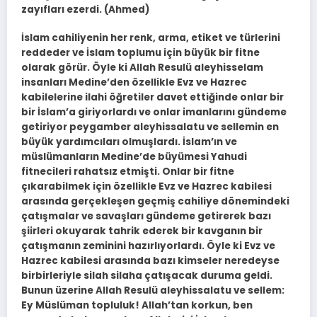
zayıfları ezerdi. (Ahmed)
İslam cahiliyenin her renk, arma, etiket ve türlerini
reddeder ve İslam toplumu için büyük bir fitne
olarak görür. Öyle ki Allah Resulü aleyhisselam
insanları Medine’den özellikle Evz ve Hazrec
kabilelerine ilahi öğretiler davet ettiğinde onlar bir
bir İslam’a giriyorlardı ve onlar imanlarını gündeme
getiriyor peygamber aleyhissalatu ve sellemin en
büyük yardımcıları olmuşlardı. İslam’ın ve
müslümanların Medine’de büyümesi Yahudi
fitnecileri rahatsız etmişti. Onlar bir fitne
çıkarabilmek için özellikle Evz ve Hazrec kabilesi
arasında gerçekleşen geçmiş cahiliye dönemindeki
çatışmalar ve savaşları gündeme getirerek bazı
şiirleri okuyarak tahrik ederek bir kavganın bir
çatışmanın zeminini hazırlıyorlardı. Öyle ki Evz ve
Hazrec kabilesi arasında bazı kimseler neredeyse
birbirleriyle silah silaha çatışacak duruma geldi.
Bunun üzerine Allah Resulü aleyhissalatu ve sellem:
Ey Müslüman topluluk! Allah’tan korkun, ben