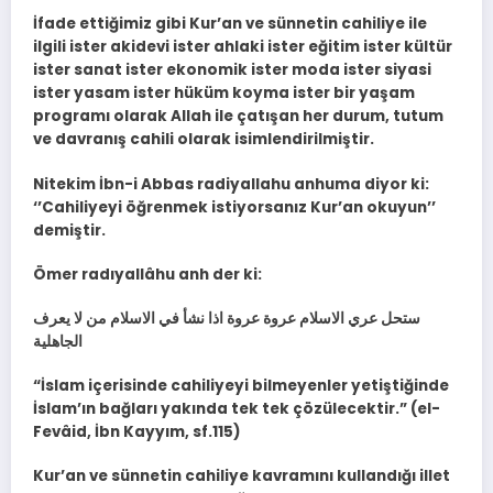
İfade ettiğimiz gibi Kur’an ve sünnetin cahiliye ile
ilgili ister akidevi ister ahlaki ister eğitim ister kültür
ister sanat ister ekonomik ister moda ister siyasi
ister yasam ister hüküm koyma ister bir yaşam
programı olarak Allah ile çatışan her durum, tutum
ve davranış cahili olarak isimlendirilmiştir.
Nitekim İbn-i Abbas radiyallahu anhuma diyor ki:
‘’Cahiliyeyi öğrenmek istiyorsanız Kur’an okuyun’’
demiştir.
Ömer radıyallâhu anh der ki:
ستحل عري الاسلام عروة عروة اذا نشأ في الاسلام من لا يعرف
الجاهلية
“İslam içerisinde cahiliyeyi bilmeyenler yetiştiğinde
İslam’ın bağları yakında tek tek çözülecektir.” (el-
Fevâid, İbn Kayyım, sf.115)
Kur’an ve sünnetin cahiliye kavramını kullandığı illet