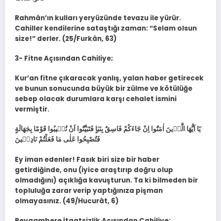
Rahmân’ın kulları yeryüzünde tevazu ile yürür.
Cahiller kendilerine sataştığı zaman: “Selam olsun
size!” derler. (25/Furkân, 63)
3- Fitne Açısından Cahiliye;
Kur’an fitne çıkaracak yanlış, yalan haber getirecek
ve bunun sonucunda büyük bir zülme ve kötülüğe
sebep olacak durumlara karşı cehalet ismini
vermiştir.
يَٓا اَيُّهَا الَّذ۪ينَ اٰمَنُٓوا اِنْ جَٓاءَكُمْ فَاسِقٌ بِنَبَاٍ فَتَبَيَّنُٓوا اَنْ تُص۪يبُوا قَوْمًا بِجَهَالَةٍ
فَتُصْبِحُوا عَلٰى مَا فَعَلْتُمْ نَادِم۪ينَ
Ey iman edenler! Fasık biri size bir haber
getirdiğinde, onu (iyice araştırıp doğru olup
olmadığını) açıklığa kavuşturun. Ta ki bilmeden bir
topluluğa zarar verip yaptığınıza pişman
olmayasınız. (49/Hucurât, 6)
Peygambere İtaatsizlik Açısından Cahiliye;