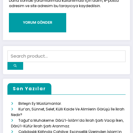
Daha sonraki yorumlarımda kullanılması için adım, e-posta
adresim ve site adresim bu tarayıcıya kaydedilsin.
Son Yazılar
Birleşin Ey Müslümanlar.
Kur’an, Sünnet, Selef, Külli Kaide Ve Alimlerin Görüşü İle İkrah
Nedir?
Tağut’a Muhakeme: Dârü’l-İslâm’da İkrah Şartı Vacip İken,
Dârü’l-Küfür İkrah Şartı Aranmaz.
Çağdaşlık Kılıfında Cahiliye: Eşcinsellik Üzerinden İslam’ın