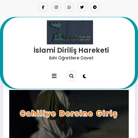
İçeriğe
atla
İslami Diriliş Hareketi
Cahiliye Dersine Giriş
İlahi Öğretilere Davet