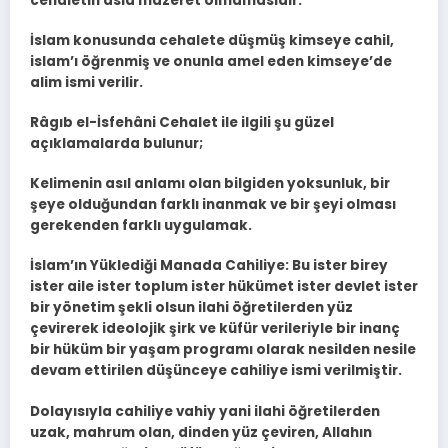
cehaletin asla mazeret olmamasıdır.
İslam konusunda cehalete düşmüş kimseye cahil,
islam’ı öğrenmiş ve onunla amel eden kimseye’de
alim ismi verilir.
Râgıb el-İsfehâni Cehalet ile ilgili şu güzel
açıklamalarda bulunur;
Kelimenin asıl anlamı olan bilgiden yoksunluk, bir
şeye olduğundan farklı inanmak ve bir şeyi olması
gerekenden farklı uygulamak.
İslam’ın Yüklediği Manada Cahiliye: Bu ister birey
ister aile ister toplum ister hükümet ister devlet ister
bir yönetim şekli olsun ilahi öğretilerden yüz
çevirerek ideolojik şirk ve küfür verileriyle bir inanç
bir hüküm bir yaşam programı olarak nesilden nesile
devam ettirilen düşünceye cahiliye ismi verilmiştir.
Dolayısıyla cahiliye vahiy yani ilahi öğretilerden
uzak, mahrum olan, dinden yüz çeviren, Allahın