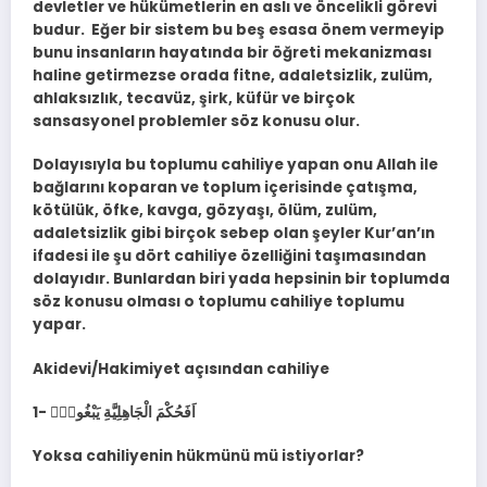
devletler ve hükümetlerin en aslı ve öncelikli görevi
budur. Eğer bir sistem bu beş esasa önem vermeyip
bunu insanların hayatında bir öğreti mekanizması
haline getirmezse orada fitne, adaletsizlik, zulüm,
ahlaksızlık, tecavüz, şirk, küfür ve birçok
sansasyonel problemler söz konusu olur.
Dolayısıyla bu toplumu cahiliye yapan onu Allah ile
bağlarını koparan ve toplum içerisinde çatışma,
kötülük, öfke, kavga, gözyaşı, ölüm, zulüm,
adaletsizlik gibi birçok sebep olan şeyler Kur’an’ın
ifadesi ile şu dört cahiliye özelliğini taşımasından
dolayıdır. Bunlardan biri yada hepsinin bir toplumda
söz konusu olması o toplumu cahiliye toplumu
yapar.
Akidevi/Hakimiyet açısından cahiliye
1- اَفَحُكْمَ الْجَاهِلِيَّةِ يَبْغُونَۜ
Yoksa cahiliyenin hükmünü mü istiyorlar?