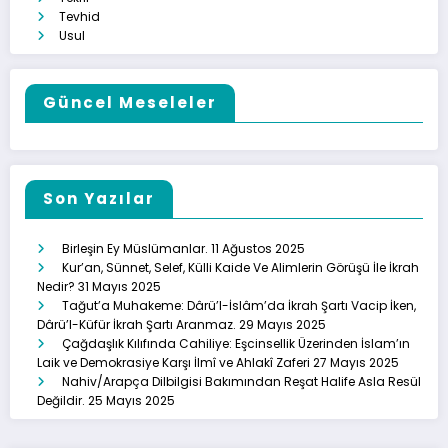
Tevhid
Usul
Güncel Meseleler
Son Yazılar
Birleşin Ey Müslümanlar.
11 Ağustos 2025
Kur’an, Sünnet, Selef, Külli Kaide Ve Alimlerin Görüşü İle İkrah
Nedir?
31 Mayıs 2025
Tağut’a Muhakeme: Dârü’l-İslâm’da İkrah Şartı Vacip İken,
Dârü’l-Küfür İkrah Şartı Aranmaz.
29 Mayıs 2025
Çağdaşlık Kılıfında Cahiliye: Eşcinsellik Üzerinden İslam’ın
Laik ve Demokrasiye Karşı İlmî ve Ahlakî Zaferi
27 Mayıs 2025
Nahiv/Arapça Dilbilgisi Bakımından Reşat Halife Asla Resül
Değildir.
25 Mayıs 2025