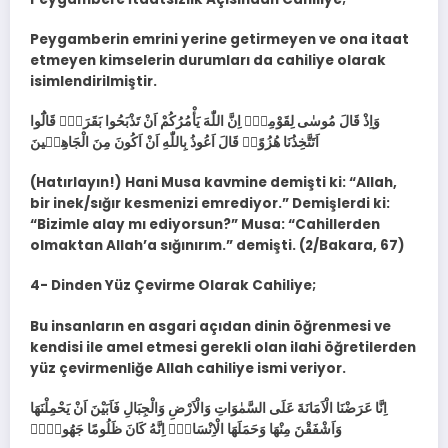
Peygamberin emrini yerine getirmeyen ve ona itaat
etmeyen kimselerin durumları da cahiliye olarak
isimlendirilmiştir.
وَاِذْ قَالَ مُوسٰى لِقَوْمِه۪ٓ اِنَّ اللّٰهَ يَأْمُرُكُمْ اَنْ تَذْبَحُوا بَقَرَةًۜ قَالُٓوا
اَتَتَّخِذُنَا هُزُوًاۜ قَالَ اَعُوذُ بِاللّٰهِ اَنْ اَكُونَ مِنَ الْجَاهِل۪ينَ
(Hatırlayın!) Hani Musa kavmine demişti ki: “Allah,
bir inek/sığır kesmenizi emrediyor.” Demişlerdi ki:
“Bizimle alay mı ediyorsun?” Musa: “Cahillerden
olmaktan Allah’a sığınırım.” demişti. (2/Bakara, 67)
4- Dinden Yüz Çevirme Olarak Cahiliye;
Bu insanların en asgari açıdan dinin öğrenmesi ve
kendisi ile amel etmesi gerekli olan ilahi öğretilerden
yüz çevirmenliğe Allah cahiliye ismi veriyor.
اِنَّا عَرَضْنَا الْاَمَانَةَ عَلَى السَّمٰوَاتِ وَالْاَرْضِ وَالْجِبَالِ فَاَبَيْنَ اَنْ يَحْمِلْنَهَا
وَاَشْفَقْنَ مِنْهَا وَحَمَلَهَا الْاِنْسَانُۜ اِنَّهُ كَانَ ظَلُومًا جَهُولًاۙ