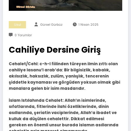
Usul
Gürsel Gürbüz
1 Nisan 2025
0 Yorumlar
Cahiliye Dersine Giriş
Cehalet/Cehl: c-h-l fiilinden türeyen ilmin zıttı olan
cahiliye lasanu’l arab’da: Bir bilgisizlik, kabalık,
akılsızlık, haksızlık, zulüm, yanlışlık, tencerenin
şiddetle kaynaması ve görgüden yoksun olmak gibi
manalara gelen bir isim masdarıdır.
İslam Istılahında Cehalet: Allah’ın isimlerinde,
sıfatlarında, fitlerinde ilahi özelliklerinde, dinin
asıllarında, şeriatin vaciplerinde, Allah’a ibadet ve
kulluk da düşülen cehalettir. Dikkat edilmesi
gereken en önemli unsur burada islamın asıllarında