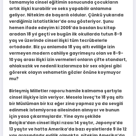
tamamıyla cinsel eğitimin sonucunda çocukların
artık ilişki kurabilir ve seks yapabilir anlamına
geliyor. Nitekim de başarılı oldular. Çünkü yukarıda
verdiğimiz istatistikler’de onu gösteriyor. Şunu
hemen ifade edeyim ki 2006’da basılan bu kitap
aradan 18 yıl geçti ve bugün ilk okullarda tutun 8-9
yaş ve üzerinde cinsel ilişki tüm tecrübelerle
ortadadır. Biz şu anlamda 18 yaş altı evliliğe izin
vermeyen modern cahiliye gayrimeşru olan ve 8-9-
10 yaş arası ilişki izin vermeleri onların çifte standart,
ahlaksızlık ve nedenli kızlarımıza bir sex objesi gibi
görerek olayın vehametin gözler önüne koymuyor
mu?
Birleşmiş Milletler raporu hamile kalmama şartıyla
cinsel ilişkiye izin veriyor. Mesela İsveç’te 18 yaş altı
bir Müslüman bir kız eğer zina yapmaz ya da sevgili
edinmek istemiyorsa ailesinden alınıyor ve bunun
için yasa çıkarmışlardır. Yine aynı şekilde
Belçika’dan cinsel ilişki rızası 14 yaştır, Japonya’da
13 yaştır ve hatta Amerika’da bazı eyaletlerde 9 ile 12
yaş arasındadır evlilik olmakta, nitekim Amerika’da