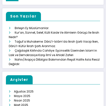
Son Yazılar
Birleşin Ey Müslümanlar.
Kur’an, Sünnet, Selef, Külli Kaide Ve Alimlerin Görüşü İle İkrah
Nedir?
Tağut’a Muhakeme: Dârü’l-İslâm’da İkrah Şartı Vacip İken,
Dârü’l-Küfür İkrah Şartı Aranmaz.
Çağdaşlık Kılıfında Cahiliye: Eşcinsellik Üzerinden İslam’ın
Laik ve Demokrasiye Karşı İlmî ve Ahlakî Zaferi
Nahiv/Arapça Dilbilgisi Bakımından Reşat Halife Asla Resül
Değildir.
Arşivler
Ağustos 2025
Mayıs 2025
Nisan 2025
Mart 2025