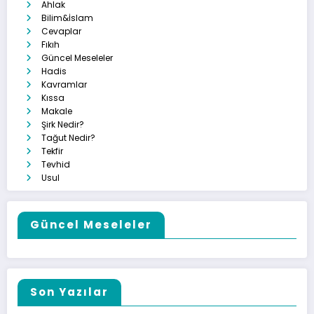
Ahlak
Bilim&İslam
Cevaplar
Fıkıh
Güncel Meseleler
Hadis
Kavramlar
Kıssa
Makale
Şirk Nedir?
Tağut Nedir?
Tekfir
Tevhid
Usul
Güncel Meseleler
Son Yazılar