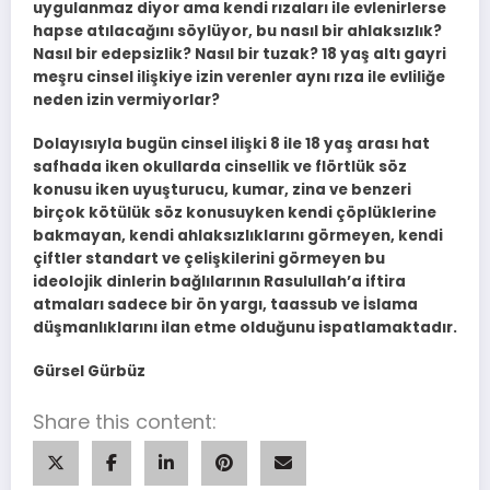
uygulanmaz diyor ama kendi rızaları ile evlenirlerse
hapse atılacağını söylüyor, bu nasıl bir ahlaksızlık?
Nasıl bir edepsizlik? Nasıl bir tuzak? 18 yaş altı gayri
meşru cinsel ilişkiye izin verenler aynı rıza ile evliliğe
neden izin vermiyorlar?
Dolayısıyla bugün cinsel ilişki 8 ile 18 yaş arası hat
safhada iken okullarda cinsellik ve flörtlük söz
konusu iken uyuşturucu, kumar, zina ve benzeri
birçok kötülük söz konusuyken kendi çöplüklerine
bakmayan, kendi ahlaksızlıklarını görmeyen, kendi
çiftler standart ve çelişkilerini görmeyen bu
ideolojik dinlerin bağlılarının Rasulullah’a iftira
atmaları sadece bir ön yargı, taassub ve İslama
düşmanlıklarını ilan etme olduğunu ispatlamaktadır.
Gürsel Gürbüz
Share this content: