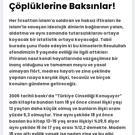
Çöplüklerine Baksınlar!
Her fırsattan İslam’a saldıran ve haksız iftiraları ile
islam’la savaşan ideolojik dinlerin bağlıarının yalan,
aldatma ve aynı zamanda tutarsızlıklarını ortaya
koyacak bir istatistik ortaya koyacağız. Tabii
burada şunu ifade edeyim ki bu kimselerin Resulullah
efendimizin 9 yaşında evliliği ile ilgili attıkları
iftiranın nasıl kendi hayatlarında vazgeçilmez bir
inanç olduğunu ve tamamen meşru ve yasal
olmayan flört, medres hayatı ve zina şeklinde
yapılan rızaya karşılık ilişki, tecavüz ve birçok
konuları gündeme getireceğiz.
2006 tarihli baskı’da ”Türkiye Cinselliği Konuşuyor”
adlı kitapta bundan tam 18 yıl önce cinsel ilişki yaşı
12 yaştan daha küçük olmuş ve bunların ilişki oranı
yüzde 5,3 olmuştur. Yine aynı şekilde 18 yıl önce
basılan bu kitap 13-15 yaş arası ilişkiyi %29,5 diyor
aynı şekilde 16 ile 17 yaş arası %12,2 demekte. Madem
18 yaş altı evlilik yasak ise neden zina ve bu gibi