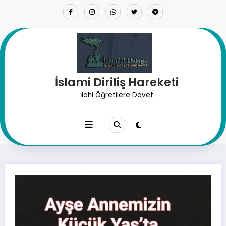
İçeriğe
atla
İslami Diriliş Hareketi
Ayşe Annemizin Küçük Yaş’ta
İlahi Öğretilere Davet
Evlendiğini Dile Getirenler? Bi
Kendi Çöplüklerine Baksınlar!