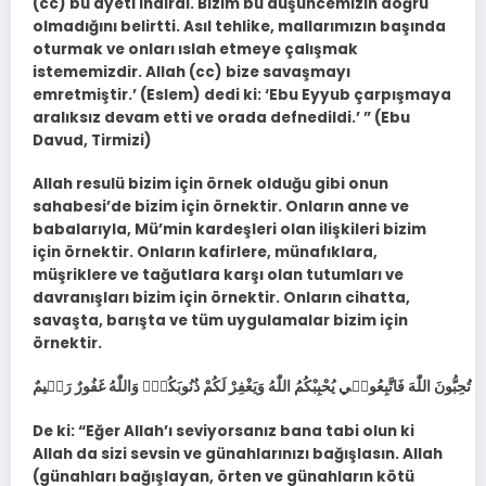
(cc) bu ayeti indirdi. Bizim bu düşüncemizin doğru
olmadığını belirtti. Asıl tehlike, mallarımızın başında
oturmak ve onları ıslah etmeye çalışmak
istememizdir. Allah (cc) bize savaşmayı
emretmiştir.’ (Eslem) dedi ki: ‘Ebu Eyyub çarpışmaya
aralıksız devam etti ve orada defnedildi.’ ” (Ebu
Davud, Tirmizi)
Allah resulü bizim için örnek olduğu gibi onun
sahabesi’de bizim için örnektir. Onların anne ve
babalarıyla, Mü’min kardeşleri olan ilişkileri bizim
için örnektir. Onların kafirlere, münafıklara,
müşriklere ve tağutlara karşı olan tutumları ve
davranışları bizim için örnektir. Onların cihatta,
savaşta, barışta ve tüm uygulamalar bizim için
örnektir.
De ki: “Eğer Allah’ı seviyorsanız bana tabi olun ki
Allah da sizi sevsin ve günahlarınızı bağışlasın. Allah
(günahları bağışlayan, örten ve günahların kötü