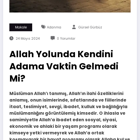
Makale
Adanma
Gürsel Gürbüz
24 Mayıs 2024
0 Yorumlar
Allah Yolunda Kendini
Adama Vaktin Gelmedi
Mi?
Müslüman Allah’ı tanımış, Allah’ın ilahi özelliklerini
anlamış, onun isimlerinde, sıfatlarında ve fiillerinde
itaat, teslimiyet, sevgi, ibadet, kulluk ve bağlılığıyla
müslümanlığını görüntülemiş kimsedir. O ihlasla ve
samimiyetle Allah’a ibadet eden sosyal, siyasi,
ekonomik ve ahlaki bir yaşam programı olarak
kimseye yetki vermeyrek ve Allah’a ortak
koşmayarak bir hayat programı olarak Allaha kul ve