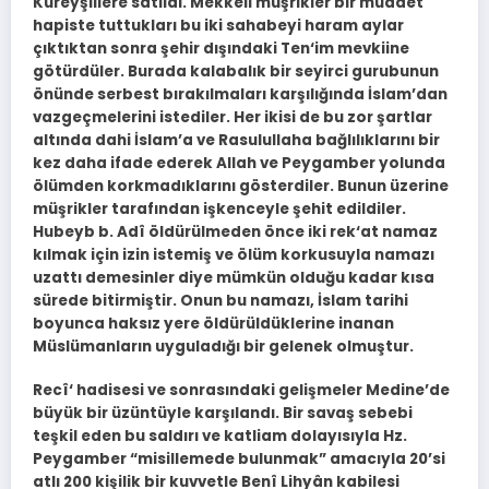
Kureyşlilere satıldı. Mekkeli müşrikler bir müddet
hapiste tuttukları bu iki sahabeyi haram aylar
çıktıktan sonra şehir dışındaki Ten‘im mevkiine
götürdüler. Burada kalabalık bir seyirci gurubunun
önünde serbest bırakılmaları karşılığında İslam’dan
vazgeçmelerini istediler. Her ikisi de bu zor şartlar
altında dahi İslam’a ve Rasulullaha bağlılıklarını bir
kez daha ifade ederek Allah ve Peygamber yolunda
ölümden korkmadıklarını gösterdiler. Bunun üzerine
müşrikler tarafından işkenceyle şehit edildiler.
Hubeyb b. Adî öldürülmeden önce iki rek‘at namaz
kılmak için izin istemiş ve ölüm korkusuyla namazı
uzattı demesinler diye mümkün olduğu kadar kısa
sürede bitirmiştir. Onun bu namazı, İslam tarihi
boyunca haksız yere öldürüldüklerine inanan
Müslümanların uyguladığı bir gelenek olmuştur.
Recî‘ hadisesi ve sonrasındaki gelişmeler Medine’de
büyük bir üzüntüyle karşılandı. Bir savaş sebebi
teşkil eden bu saldırı ve katliam dolayısıyla Hz.
Peygamber “misillemede bulunmak” amacıyla 20’si
atlı 200 kişilik bir kuvvetle Benî Lihyân kabilesi