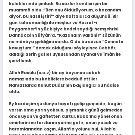
kulaklarında çınladı. Bu sözler kendisi için bir
muammâ oldu. “Ben onu öldürüyorum, o kazandım
diyor, bu nasıl iştir?” diye haftalarca düşündü. Bir
gün kahramanlığı ile meşhur ve Hazret-i
Peygamber’in yüz kişiye bedel saydığı hemşehrisi
Dahhâk bin Süfyân’a, “Kazandım vallâhi!” sözünün
ne mânâya geldiğini sordu. O da bu sözün “Cennete
kavuştum.” demek olduğunu söyleyince Cebbâr,
daldığı derin gaflet uykusundan uyandı ve îmân ile
şereflendi.
Allah Rasûlü (s.a.v) bir ay boyunca sabah
namazında bu kabilelere bedduâ ettiler.
Namazlarda Kunut Duâsı’nın başlangıcı bu hâdise
oldu.
Ey kardeşim şu dünya hayatı gelip geçicidir, bugün
varsın ama yarın yoksun, pişmanlık günü gelmeden
önce uyan ve gafletten kurtul, Rabb’ına yönel onun
emirlerini ve farzlarını yerine getir, onun yasak ve
haramlarından kaçın, Allah’la yolunu bul, Allah’a