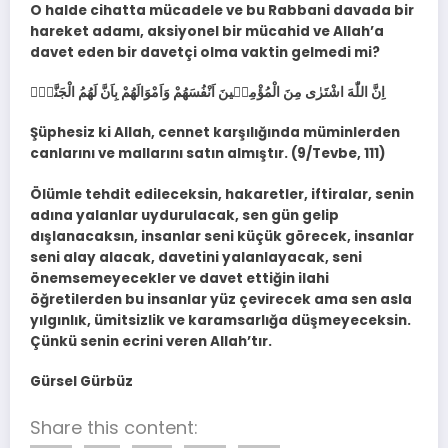
O halde cihatta mücadele ve bu Rabbani davada bir
hareket adamı, aksiyonel bir mücahid ve Allah’a
davet eden bir davetçi olma vaktin gelmedi mi?
اِنَّ اللّٰهَ اشْتَرٰى مِنَ الْمُؤْمِن۪ينَ اَنْفُسَهُمْ وَاَمْوَالَهُمْ بِاَنَّ لَهُمُ الْجَنَّةَۜ
Şüphesiz ki Allah, cennet karşılığında müminlerden
canlarını ve mallarını satın almıştır. (9/Tevbe, 111)
Ölümle tehdit edileceksin, hakaretler, iftiralar, senin
adına yalanlar uydurulacak, sen gün gelip
dışlanacaksın, insanlar seni küçük görecek, insanlar
seni alay alacak, davetini yalanlayacak, seni
önemsemeyecekler ve davet ettiğin ilahi
öğretilerden bu insanlar yüz çevirecek ama sen asla
yılgınlık, ümitsizlik ve karamsarlığa düşmeyeceksin.
Çünkü senin ecrini veren Allah’tır.
Gürsel Gürbüz
Share this content: