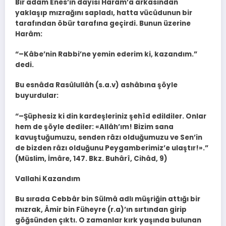
Bir adam Enes’in dayısı Harâm’a arkasından
yaklaşıp mızrağını sapladı, hatta vücûdunun bir
tarafından öbür tarafına geçirdi. Bunun üzerine
Harâm:
“–Kâbe’nin Rabbi’ne yemin ederim ki, kazandım.”
dedi.
Bu esnâda Rasûlullâh (s.a.v) ashâbına şöyle
buyurdular:
“–Şüphesiz ki din kardeşleriniz şehîd edildiler. Onlar
hem de şöyle dediler: «Allâh’ım! Bizim sana
kavuştuğumuzu, senden râzı olduğumuzu ve Sen’in
de bizden râzı olduğunu Peygamberimiz’e ulaştır!».”
(Müslim, İmâre, 147. Bkz. Buhârî, Cihâd, 9)
Vallahi Kazandım
Bu sırada Cebbâr bin Sülmâ adlı müşriğin attığı bir
mızrak, Âmir bin Füheyre (r.a)’ın sırtından girip
göğsünden çıktı. O zamanlar kırk yaşında bulunan