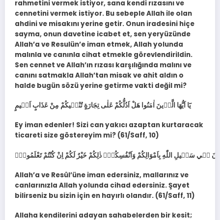
rahmetini vermek istiyor, sana kendi rızasını ve
cennetini vermek istiyor. Bu sebeple Allah ile olan
ahdini ve misakını yerine getir. Onun iradesini hiçe
sayma, onun davetine icabet et, sen yeryüzünde
Allah’a ve Resulün’e iman etmek, Allah yolunda
malınla ve canınla cihat etmekle görevlendirildin.
Sen cennet ve Allah’ın rızası karşılığında malını ve
canını satmakla Allah’tan misak ve ahit aldın o
halde bugün sözü yerine getirme vakti değil mi?
يَٓا اَيُّهَا الَّذ۪ينَ اٰمَنُوا هَلْ اَدُلُّكُمْ عَلٰى تِجَارَةٍ تُنْج۪يكُمْ مِنْ عَذَابٍ اَل۪يمٍ
Ey iman edenler! Sizi can yakıcı azaptan kurtaracak
ticareti size göstereyim mi? (61/Saff, 10)
Allah’a ve Resûl’üne iman edersiniz, mallarınız ve
canlarınızla Allah yolunda cihad edersiniz. Şayet
bilirseniz bu sizin için en hayırlı olandır. (61/Saff, 11)
Allaha kendilerini adayan sahabelerden bir kesit;