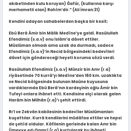
akıbetinden kulu koruyan) Ğafûr, (kullarına karşı
merhametli olan) Rahîm’dir.” (Ali İmran:31)
Kendini adayan sahabelerden başka bir kesit;
Ebû Berâ Âmir bin Mâlik Medîne’ye geldi. Rasûlullah
Efendimiz (s.a.v) onu İslâm’a dâvet ettiler.
Müslüman olmadı ama uzak da durmadı, sadece
Efendimiz (s.a.v)’in Necid bölgesindeki bedevîleri
dâvet için göndereceği heyeti koruma sözü verdi.
Rasûlullah Efendimiz (s.a.v) Münzir bin Amr (r.a)
riyâsetinde 70 kurrâ’yı Medîne’den 160 km. uzaklıkta
ve Necid bölgesinde bulunan Maûne kuyusuna
vardıklarında Ebû Berâ’nın kardeşinin oğlu Âmir bin
Tufeyl onlara ihânet etti. Kendisine elçi olarak gelen
Harâm bin Milhân (r.a)’ı şehit ettirdi.
Rı’l ve Zekvân kabilesinin bedevîler Müslümanları
kuşattılar. Kurrâ kendilerini müdâfaa ettiler ve hepsi
de şehîd oldular. Kâfilenin gerisinde kalan Amr bin
Ümeyye ed-Damrî (r.a) kurtularak bu ihâneti