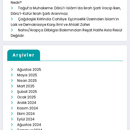
Nedir?
Tağut’a Muhakeme: Dârü’l-İslâm’da İkrah Şartı Vacip İken,
Dârü’l-Küfür İkrah Şartı Aranmaz.
Çağdaşlık Kılıfında Cahiliye: Eşcinsellik Üzerinden İslam’ın
Laik ve Demokrasiye Karşı İlmî ve Ahlakî Zaferi
Nahiv/Arapça Dilbilgisi Bakımından Reşat Halife Asla Resül
Değildir.
Arşivler
Ağustos 2025
Mayıs 2025
Nisan 2025
Mart 2025
Şubat 2025
Ocak 2025
Aralık 2024
Kasım 2024
Ekim 2024
Eylül 2024
Ağustos 2024