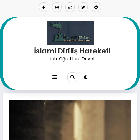
İçeriğe
atla
İslami Diriliş Hareketi
Allah Yolunda Kendini Adama
İlahi Öğretilere Davet
Vaktin Gelmedi Mi?