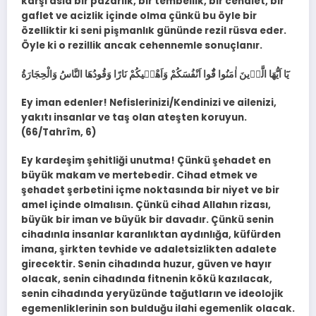
karşı asla bir pazarlık, bir tembellik, bir cehalet, bir
gaflet ve acizlik içinde olma çünkü bu öyle bir
özelliktir ki seni pişmanlık gününde rezil rüsva eder.
Öyle ki o rezillik ancak cehennemle sonuçlanır.
يَٓا اَيُّهَا الَّذ۪ينَ اٰمَنُوا قُٓوا اَنْفُسَكُمْ وَاَهْل۪يكُمْ نَارًا وَقُودُهَا النَّاسُ وَالْحِجَارَةُ
Ey iman edenler! Nefislerinizi/Kendinizi ve ailenizi,
yakıtı insanlar ve taş olan ateşten koruyun.
(66/Tahrîm, 6)
Ey kardeşim şehitliği unutma! Çünkü şehadet en
büyük makam ve mertebedir. Cihad etmek ve
şehadet şerbetini içme noktasında bir niyet ve bir
amel içinde olmalısın. Çünkü cihad Allahın rizası,
büyük bir iman ve büyük bir davadır. Çünkü senin
cihadınla insanlar karanlıktan aydınlığa, küfürden
imana, şirkten tevhide ve adaletsizlikten adalete
girecektir. Senin cihadında huzur, güven ve hayır
olacak, senin cihadında fitnenin kökü kazılacak,
senin cihadında yeryüzünde tağutların ve ideolojik
egemenliklerinin son bulduğu ilahi egemenlik olacak.