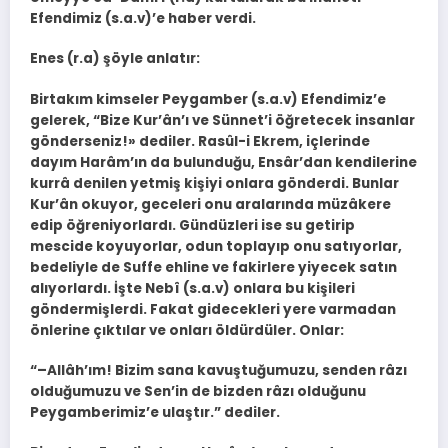
Efendimiz (s.a.v)’e haber verdi.
Enes (r.a) şöyle anlatır:
Birtakım kimseler Peygamber (s.a.v) Efendimiz’e
gelerek, “Bize Kur’ân’ı ve Sünnet’i öğretecek insanlar
gönderseniz!» dediler. Rasûl-i Ekrem, içlerinde
dayım Harâm’ın da bulunduğu, Ensâr’dan kendilerine
kurrâ denilen yetmiş kişiyi onlara gönderdi. Bunlar
Kur’ân okuyor, geceleri onu aralarında müzâkere
edip öğreniyorlardı. Gündüzleri ise su getirip
mescide koyuyorlar, odun toplayıp onu satıyorlar,
bedeliyle de Suffe ehline ve fakirlere yiyecek satın
alıyorlardı. İşte Nebî (s.a.v) onlara bu kişileri
göndermişlerdi. Fakat gidecekleri yere varmadan
önlerine çıktılar ve onları öldürdüler. Onlar:
“–Allâh’ım! Bizim sana kavuştuğumuzu, senden râzı
olduğumuzu ve Sen’in de bizden râzı olduğunu
Peygamberimiz’e ulaştır.” dediler.