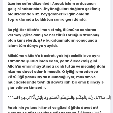
üzerine sefer düzenledi. Ancak İslam ordusunun
gelişini haber alan Lihyânoğulları dağlara çekilmiş
olduklarından Hz. Peygamber iki gün onların
topraklarında kaldıktan sonra geri döndü.
Bu yiğitler Allah’a iman etmiş, ölümüne canlarını
vermeyi göze almış ve her türlü zorluğu katlanmış
olan kimselerdi, işte bu adanmaların sonucunda
İslam tüm dünyaya yayıldı.
Müslüman Allah’a basiret, yakin/kesinlikle ve aynı
zamanda şuurla iman eden, yarın ölecekmiş gibi
Allah’ın emrini hayatında canlı tutan ve insanlığı ilahi
nizama davet eden kimsedir. O iyiliği emreden ve
kötülüğü yasaklayan bulunduğu yer, makam ve
mücadelesinde tevhidi daveti ilahi bir emir bilinciyle
şiar edinen kimsedir.
Rabbinin yoluna hikmet ve güzel öğütle davet et!