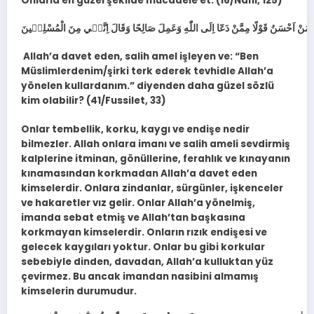
Onlarla en güzel şekilde mücadele et. (16/Nahl, 125)
Allah’a davet eden, salih amel işleyen ve: “Ben
Müslimlerdenim/şirki terk ederek tevhidle Allah’a
yönelen kullardanım.” diyenden daha güzel sözlü
kim olabilir? (41/Fussilet, 33)
Onlar tembellik, korku, kaygı ve endişe nedir
bilmezler. Allah onlara imanı ve salih ameli sevdirmiş
kalplerine itminan, gönüllerine, ferahlık ve kınayanın
kınamasından korkmadan Allah’a davet eden
kimselerdir. Onlara zindanlar, sürgünler, işkenceler
ve hakaretler vız gelir. Onlar Allah’a yönelmiş,
imanda sebat etmiş ve Allah’tan başkasına
korkmayan kimselerdir. Onların rızık endişesi ve
gelecek kaygıları yoktur. Onlar bu gibi korkular
sebebiyle dinden, davadan, Allah’a kulluktan yüz
çevirmez. Bu ancak imandan nasibini almamış
kimselerin durumudur.