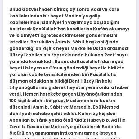
Uhud Gazvesi’nden birkaç ay sonra Adal ve Kare
kabilelerinden bir heyet Medine’ye gelip
kabilelerinde İslamiyet’in yayılmaya başladığını
belirterek Rasûlullah’tan kendilerine Kur’ân okumayı
ve İslamiyet’i öğretecek kimseler göndermesini
istediler. Rasulullah Âsım b. Sâbit başkanlığında
gönderdiği on kişilik heyet Mekke ile Usfân arasında
Hüzeyl kabilesinin topraklarında bulunan Recî‘ suyu
yanında konakladı. Bu sırada Rasulullah’dan irşad
heyeti isteyen ve O’nun gönderdiği heyetle birlikte
yol alan kabile temsilcilerinden biri Rasulullaha
düşman olduklarını bildiği Benî Hüzeyl’in kolu
Lihyanoğullarına giderek heyetin yerini onlara haber
verdi. Hemen harekete geçen Lihyânoğulları’ndan
100 kişilik silahlı bir grup, Müslümanlara baskın
düzenledi Âsım b. Sâbit ve Mersed b. Ebû Mersed
dahil yedi sahabe şehit edildi. Kalan üç kişiden
Abdullah b. Târık yolda öldürüldü; Hubeyb b. Adî ile
Zeyd b. Desine ise Mekke’ye götürülerek Bedir’de
öldürülen yakınlarının intikamını almak isteyen