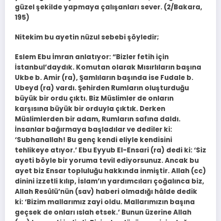
güzel şekilde yapmaya çalışanları sever. (2/Bakara,
195)
Nitekim bu ayetin nüzul sebebi şöyledir;
Eslem Ebu İmran anlatıyor: “Bizler fetih için
İstanbul’daydık. Komutan olarak Mısırlıların başına
Ukbe b. Amir (ra), Şamlıların başında ise Fudale b.
Ubeyd (ra) vardı. Şehirden Rumların oluşturduğu
büyük bir ordu çıktı. Biz Müslimler de onların
karşısına büyük bir orduyla çıktık. Derken
Müslimlerden bir adam, Rumların safına daldı.
İnsanlar bağırmaya başladılar ve dediler ki:
‘Subhanallah! Bu genç kendi eliyle kendisini
tehlikeye atıyor.’ Ebu Eyyub El-Ensari (ra) dedi ki: ‘Siz
ayeti böyle bir yoruma tevil ediyorsunuz. Ancak bu
ayet biz Ensar topluluğu hakkında inmiştir. Allah (cc)
dinini izzetli kılıp, İslam’ın yardımcıları çoğalınca biz,
Allah Resûlü’nün (sav) haberi olmadığı hâlde dedik
ki: ‘Bizim mallarımız zayi oldu. Mallarımızın başına
geçsek de onları ıslah etsek.’ Bunun üzerine Allah