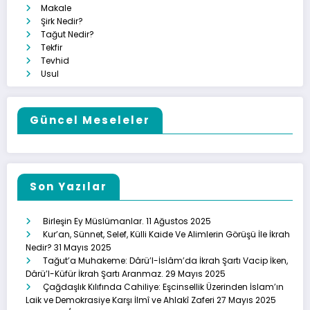
Makale
Şirk Nedir?
Tağut Nedir?
Tekfir
Tevhid
Usul
Güncel Meseleler
Son Yazılar
Birleşin Ey Müslümanlar.
11 Ağustos 2025
Kur’an, Sünnet, Selef, Külli Kaide Ve Alimlerin Görüşü İle İkrah
Nedir?
31 Mayıs 2025
Tağut’a Muhakeme: Dârü’l-İslâm’da İkrah Şartı Vacip İken,
Dârü’l-Küfür İkrah Şartı Aranmaz.
29 Mayıs 2025
Çağdaşlık Kılıfında Cahiliye: Eşcinsellik Üzerinden İslam’ın
Laik ve Demokrasiye Karşı İlmî ve Ahlakî Zaferi
27 Mayıs 2025