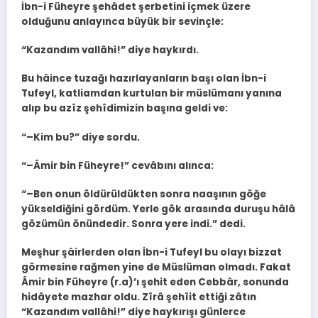
İbn-i Füheyre şehâdet şerbetini içmek üzere
olduğunu anlayınca büyük bir sevinçle:
“Kazandım vallâhi!” diye haykırdı.
Bu hâince tuzağı hazırlayanların başı olan İbn-i
Tufeyl, katliamdan kurtulan bir müslümanı yanına
alıp bu azîz şehîdimizin başına geldi ve:
“–Kim bu?” diye sordu.
“–Âmir bin Füheyre!” cevâbını alınca:
“–Ben onun öldürüldükten sonra naaşının göğe
yükseldiğini gördüm. Yerle gök arasında duruşu hâlâ
gözümün önündedir. Sonra yere indi.” dedi.
Meşhur şâirlerden olan İbn-i Tufeyl bu olayı bizzat
görmesine rağmen yine de Müslüman olmadı. Fakat
Âmir bin Füheyre (r.a)’ı şehit eden Cebbâr, sonunda
hidâyete mazhar oldu. Zîrâ şehîit ettiği zâtın
“Kazandım vallâhi!” diye haykırışı günlerce