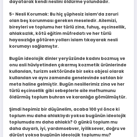
dayatarak kendi neslini öldürme yolundadır.
5- Nesli Korumak: Bu hiç şüphesiz islam’da zaruri
olan beş korunması gereken meseledir. Ailemizi,
bireyleri ve toplumu her türlü zina, fuhuş, eşcinsellik,
ahlaksızlık, kötü eğitim müfredatı ve her türlü
hayasızlığa götüren yolları islam tıkayarak nesli
korumayı sağlamıştır.
Bugün ideolojik dinler yeryüzünde kadını bozmuş ve
onu asli hüviyetinden çıkarmış kozmetik ürünlerinde
kullanılan, turizm sektöründe bir seks objesi olarak
kullanılan ve aynı zamanda genelevinde satılan bir
meta haline gelmiştir. Bugün nesillerimiz zina ve her
türlü eşcinsellik gibi sebeplerle aile mefhumunu
öldürmüş toplum buhran ve karanlığa gömülmüştür.
Şimdi hepimiz bir düşünelim, acaba 100 yıl önce ki
toplum mu daha ahlaklıydı yoksa bugünün ideolojik
toplumuda mı daha ahlaklı? O günkü toplum mu
daha duyarlı, iyi, yardımsebver, iyiliksever, doğru ve
dürüst yoksa bugünün ideolojik toplumu mu?