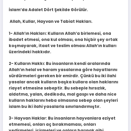
İslam’da Adalet Dört Şekilde Görülür.
Allah, Kullar, Hayvan ve Tabiat Hakları.
1- Allah’ın Hakları: Kulların Allah’a birlemesi, ona
ibadet etmesi, ona kul olması, ona hiçbir şey ortak
koşmayarak, itaat ve teslim olması Allah’ın kulları
üzerindeki hakkıdır.
2- Kulların Hakkı: Bu insanların kendi aralarında
Allah’ın helal ve haram yasalarına göre hayatlarını
sürdürmeleri gereken bir emirdir. Çünkü bu iki ilahi
yasalar ancak kulların başka kullara olan haklarını
riayet etmesine sebeptir. Bu sebeple hırsızlık,
aldatma, yalan, dedikodu, mal gaspı ve daha nice
kulların haklarını heba olmasına sebep olan şeyleri
islam bu iki ilahi yasalarla sınırlandırmıştır.
3- Hayvan Haklar: Bu insanların hayvanlara eziyet
etmemesi, onları aç bırakmaması, onları
yedirmeleri, içirmeleri ve onlara barınak gibi