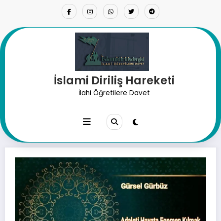
İçeriğe
atla
İslami Diriliş Hareketi
Adaleti Hayata Egemen Kılmak
İlahi Öğretilere Davet
Ancak İslam İlahi Nizamla Olur.