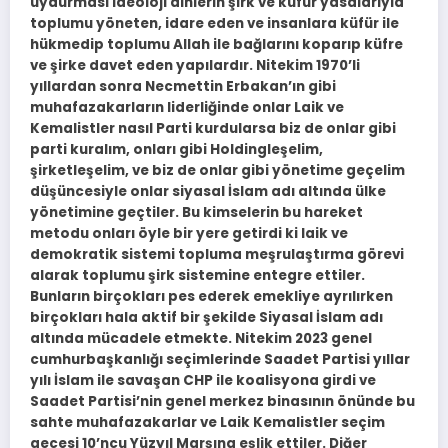
uydurması ideoloji dinlerin şirk ve küfür yasalarıyla
toplumu yöneten, idare eden ve insanlara küfür ile
hükmedip toplumu Allah ile bağlarını koparıp küfre
ve şirke davet eden yapılardır. Nitekim 1970’li
yıllardan sonra Necmettin Erbakan’ın gibi
muhafazakarların liderliğinde onlar Laik ve
Kemalistler nasıl Parti kurdularsa biz de onlar gibi
parti kuralım, onları gibi Holdingleşelim,
şirketleşelim, ve biz de onlar gibi yönetime geçelim
düşüncesiyle onlar siyasal İslam adı altında ülke
yönetimine geçtiler. Bu kimselerin bu hareket
metodu onları öyle bir yere getirdi ki laik ve
demokratik sistemi topluma meşrulaştırma görevi
alarak toplumu şirk sistemine entegre ettiler.
Bunların birçokları pes ederek emekliye ayrılırken
birçokları hala aktif bir şekilde Siyasal İslam adı
altında mücadele etmekte. Nitekim 2023 genel
cumhurbaşkanlığı seçimlerinde Saadet Partisi yıllar
yılı İslam ile savaşan CHP ile koalisyona girdi ve
Saadet Partisi’nin genel merkez binasının önünde bu
sahte muhafazakarlar ve Laik Kemalistler seçim
gecesi 10’ncu Yüzyıl Marşına eşlik ettiler. Diğer