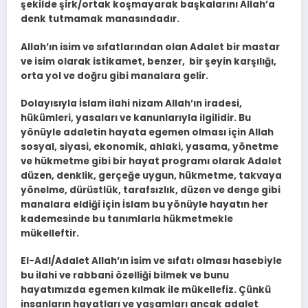
şekilde şirk/ortak koşmayarak başkalarını Allah’a
denk tutmamak manasındadır.
Allah’ın isim ve sıfatlarından olan Adalet bir mastar
ve isim olarak istikamet, benzer, bir şeyin karşılığı,
orta yol ve doğru gibi manalara gelir.
Dolayısıyla İslam ilahi nizam Allah’ın iradesi,
hükümleri, yasaları ve kanunlarıyla ilgilidir. Bu
yönüyle adaletin hayata egemen olması için Allah
sosyal, siyasi, ekonomik, ahlaki, yasama, yönetme
ve hükmetme gibi bir hayat programı olarak Adalet
düzen, denklik, gerçeğe uygun, hükmetme, takvaya
yönelme, dürüstlük, tarafsızlık, düzen ve denge gibi
manalara eldiği için İslam bu yönüyle hayatın her
kademesinde bu tanımlarla hükmetmekle
mükelleftir.
El-Adl/Adalet Allah’ın isim ve sıfatı olması hasebiyle
bu ilahi ve rabbani özelliği bilmek ve bunu
hayatımızda egemen kılmak ile mükellefiz. Çünkü
insanların hayatları ve yaşamları ancak adalet