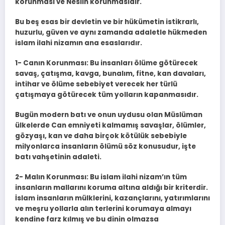
korunması ve Neslin korunmasıdır.
Bu beş esas bir devletin ve bir hükümetin istikrarlı,
huzurlu, güven ve aynı zamanda adaletle hükmeden
islam ilahi nizamın ana esaslarıdır.
1- Canın Korunması: Bu insanları ölüme götürecek
savaş, çatışma, kavga, bunalım, fitne, kan davaları,
intihar ve ölüme sebebiyet verecek her türlü
çatışmaya götürecek tüm yolların kapanmasıdır.
Bugün modern batı ve onun uydusu olan Müslüman
ülkelerde Can emniyeti kalmamış savaşlar, ölümler,
gözyaşı, kan ve daha birçok kötülük sebebiyle
milyonlarca insanların ölümü söz konusudur, işte
batı vahşetinin adaleti.
2- Malın Korunması: Bu islam ilahi nizam’ın tüm
insanların mallarını koruma altına aldığı bir kriterdir.
İslam insanların mülklerini, kazançlarını, yatırımlarını
ve meşru yollarla alın terlerini korumaya almayı
kendine farz kılmış ve bu dinin olmazsa