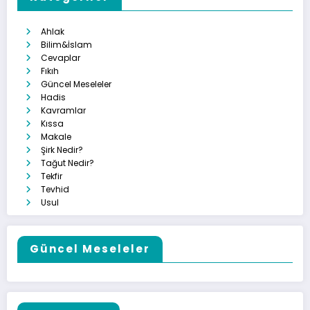
Ahlak
Bilim&İslam
Cevaplar
Fıkıh
Güncel Meseleler
Hadis
Kavramlar
Kıssa
Makale
Şirk Nedir?
Tağut Nedir?
Tekfir
Tevhid
Usul
Güncel Meseleler