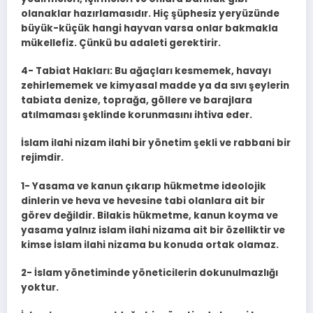
olanaklar hazırlamasıdır. Hiç şüphesiz yeryüzünde
büyük-küçük hangi hayvan varsa onlar bakmakla
mükellefiz. Çünkü bu adaleti gerektirir.
4- Tabiat Hakları: Bu ağaçları kesmemek, havayı
zehirlememek ve kimyasal madde ya da sıvı şeylerin
tabiata denize, toprağa, göllere ve barajlara
atılmaması şeklinde korunmasını ihtiva eder.
İslam ilahi nizam ilahi bir yönetim şekli ve rabbani bir
rejimdir.
1- Yasama ve kanun çıkarıp hükmetme ideolojik
dinlerin ve heva ve hevesine tabi olanlara ait bir
görev değildir. Bilakis hükmetme, kanun koyma ve
yasama yalnız islam ilahi nizama ait bir özelliktir ve
kimse İslam ilahi nizama bu konuda ortak olamaz.
2- İslam yönetiminde yöneticilerin dokunulmazlığı
yoktur.