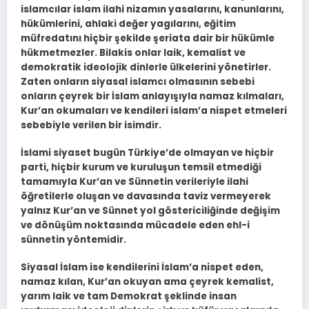
islamcılar islam ilahi nizamın yasalarını, kanunlarını,
hükümlerini, ahlaki değer yagılarını, eğitim
müfredatını hiçbir şekilde şeriata dair bir hükümle
hükmetmezler. Bilakis onlar laik, kemalist ve
demokratik ideolojik dinlerle ülkelerini yönetirler.
Zaten onların siyasal islamcı olmasının sebebi
onların çeyrek bir İslam anlayışıyla namaz kılmaları,
Kur’an okumaları ve kendileri islam’a nispet etmeleri
sebebiyle verilen bir isimdir.
İslami siyaset bugün Türkiye’de olmayan ve hiçbir
parti, hiçbir kurum ve kuruluşun temsil etmediği
tamamıyla Kur’an ve Sünnetin verileriyle ilahi
öğretilerle oluşan ve davasında taviz vermeyerek
yalnız Kur’an ve Sünnet yol göstericiliğinde değişim
ve dönüşüm noktasında mücadele eden ehl-i
sünnetin yöntemidir.
Siyasal İslam ise kendilerini İslam’a nispet eden,
namaz kılan, Kur’an okuyan ama çeyrek kemalist,
yarım laik ve tam Demokrat şeklinde insan