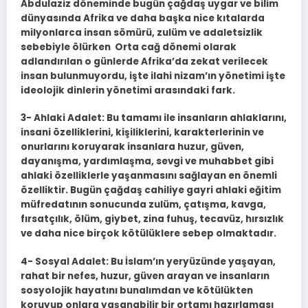
Abdulaziz döneminde bugün çağdaş uygar ve bilim
dünyasında Afrika ve daha başka nice kıtalarda
milyonlarca insan sömürü, zulüm ve adaletsizlik
sebebiyle ölürken Orta cağ dönemi olarak
adlandırılan o günlerde Afrika’da zekat verilecek
insan bulunmuyordu, işte ilahi nizam’ın yönetimi işte
ideolojik dinlerin yönetimi arasındaki fark.
3- Ahlaki Adalet: Bu tamamı ile insanların ahlaklarını,
insani özelliklerini, kişiliklerini, karakterlerinin ve
onurlarını koruyarak insanlara huzur, güven,
dayanışma, yardımlaşma, sevgi ve muhabbet gibi
ahlaki özelliklerle yaşanmasını sağlayan en önemli
özelliktir. Bugün çağdaş cahiliye gayri ahlaki eğitim
müfredatının sonucunda zulüm, çatışma, kavga,
fırsatçılık, ölüm, giybet, zina fuhuş, tecavüz, hırsızlık
ve daha nice birçok kötülüklere sebep olmaktadır.
4- Sosyal Adalet: Bu İslam’ın yeryüzünde yaşayan,
rahat bir nefes, huzur, güven arayan ve insanların
sosyolojik hayatını bunalımdan ve kötülükten
koruyup onlara yaşanabilir bir ortamı hazırlaması