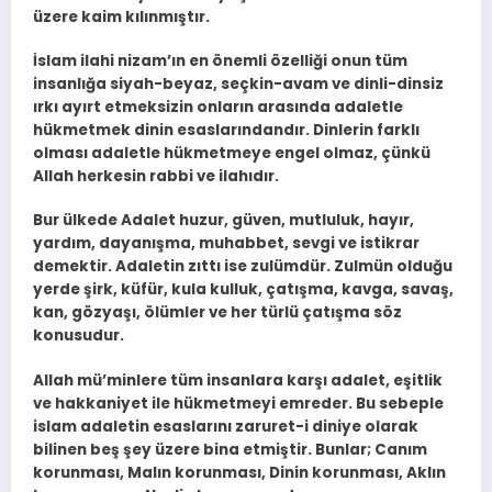
üzere kaim kılınmıştır.
İslam ilahi nizam’ın en önemli özelliği onun tüm
insanlığa siyah-beyaz, seçkin-avam ve dinli-dinsiz
ırkı ayırt etmeksizin onların arasında adaletle
hükmetmek dinin esaslarındandır. Dinlerin farklı
olması adaletle hükmetmeye engel olmaz, çünkü
Allah herkesin rabbi ve ilahıdır.
Bur ülkede Adalet huzur, güven, mutluluk, hayır,
yardım, dayanışma, muhabbet, sevgi ve istikrar
demektir. Adaletin zıttı ise zulümdür. Zulmün olduğu
yerde şirk, küfür, kula kulluk, çatışma, kavga, savaş,
kan, gözyaşı, ölümler ve her türlü çatışma söz
konusudur.
Allah mü’minlere tüm insanlara karşı adalet, eşitlik
ve hakkaniyet ile hükmetmeyi emreder. Bu sebeple
islam adaletin esaslarını zaruret-i diniye olarak
bilinen beş şey üzere bina etmiştir. Bunlar; Canım
korunması, Malın korunması, Dinin korunması, Aklın