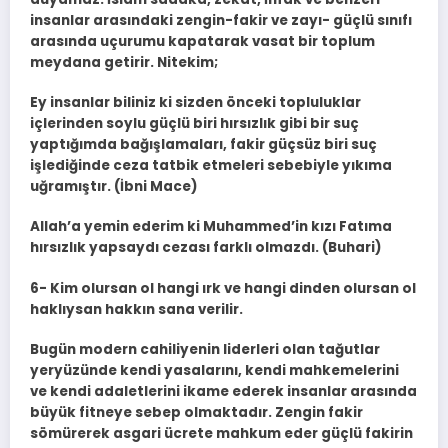
insanlar arasındaki zengin-fakir ve zayı- güçlü sınıfı
arasında uçurumu kapatarak vasat bir toplum
meydana getirir. Nitekim;
Ey insanlar biliniz ki sizden önceki topluluklar
içlerinden soylu güçlü biri hırsızlık gibi bir suç
yaptığımda bağışlamaları, fakir güçsüz biri suç
işlediğinde ceza tatbik etmeleri sebebiyle yıkıma
uğramıştır. (İbni Mace)
Allah’a yemin ederim ki Muhammed’in kızı Fatıma
hırsızlık yapsaydı cezası farklı olmazdı. (Buhari)
6- Kim olursan ol hangi ırk ve hangi dinden olursan ol
haklıysan hakkın sana verilir.
Bugün modern cahiliyenin liderleri olan tağutlar
yeryüzünde kendi yasalarını, kendi mahkemelerini
ve kendi adaletlerini ikame ederek insanlar arasında
büyük fitneye sebep olmaktadır. Zengin fakir
sömürerek asgari ücrete mahkum eder güçlü fakirin