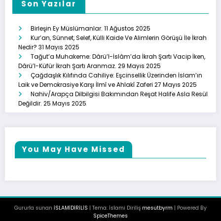
Son Yazılar
Birleşin Ey Müslümanlar.
11 Ağustos 2025
Kur’an, Sünnet, Selef, Külli Kaide Ve Alimlerin Görüşü İle İkrah
Nedir?
31 Mayıs 2025
Tağut’a Muhakeme: Dârü’l-İslâm’da İkrah Şartı Vacip İken,
Dârü’l-Küfür İkrah Şartı Aranmaz.
29 Mayıs 2025
Çağdaşlık Kılıfında Cahiliye: Eşcinsellik Üzerinden İslam’ın
Laik ve Demokrasiye Karşı İlmî ve Ahlakî Zaferi
27 Mayıs 2025
Nahiv/Arapça Dilbilgisi Bakımından Reşat Halife Asla Resül
Değildir.
25 Mayıs 2025
You May Have Missed
Gururla sunan
İSLAMİDİRİLİS
| Tema: İslami Diriliş
mesutbyrm
| Powered By
SpiceThemes