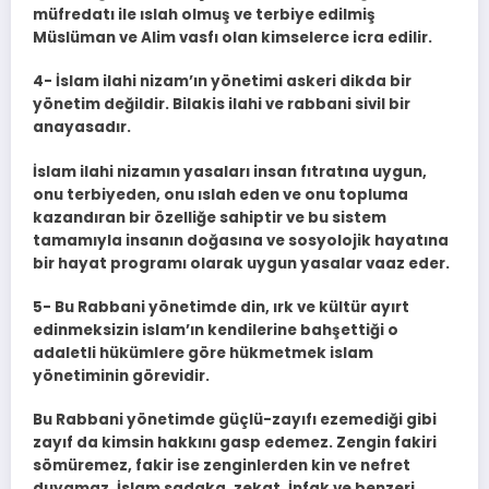
müfredatı ile ıslah olmuş ve terbiye edilmiş
Müslüman ve Alim vasfı olan kimselerce icra edilir.
4- İslam ilahi nizam’ın yönetimi askeri dikda bir
yönetim değildir. Bilakis ilahi ve rabbani sivil bir
anayasadır.
İslam ilahi nizamın yasaları insan fıtratına uygun,
onu terbiyeden, onu ıslah eden ve onu topluma
kazandıran bir özelliğe sahiptir ve bu sistem
tamamıyla insanın doğasına ve sosyolojik hayatına
bir hayat programı olarak uygun yasalar vaaz eder.
5- Bu Rabbani yönetimde din, ırk ve kültür ayırt
edinmeksizin islam’ın kendilerine bahşettiği o
adaletli hükümlere göre hükmetmek islam
yönetiminin görevidir.
Bu Rabbani yönetimde güçlü-zayıfı ezemediği gibi
zayıf da kimsin hakkını gasp edemez. Zengin fakiri
sömüremez, fakir ise zenginlerden kin ve nefret
duyamaz. İslam sadaka, zekat, İnfak ve benzeri