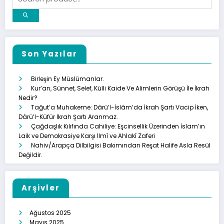
Son Yazılar
Birleşin Ey Müslümanlar.
Kur’an, Sünnet, Selef, Külli Kaide Ve Alimlerin Görüşü İle İkrah
Nedir?
Tağut’a Muhakeme: Dârü’l-İslâm’da İkrah Şartı Vacip İken,
Dârü’l-Küfür İkrah Şartı Aranmaz.
Çağdaşlık Kılıfında Cahiliye: Eşcinsellik Üzerinden İslam’ın
Laik ve Demokrasiye Karşı İlmî ve Ahlakî Zaferi
Nahiv/Arapça Dilbilgisi Bakımından Reşat Halife Asla Resül
Değildir.
Arşivler
Ağustos 2025
Mayıs 2025