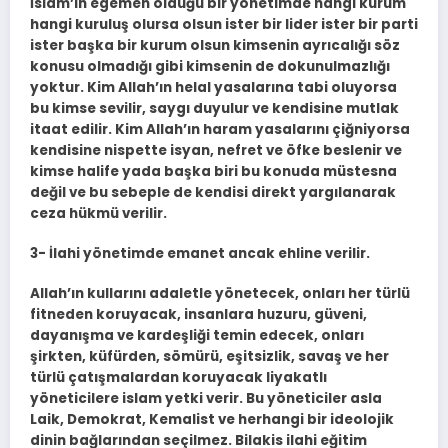
İslam’ın egemen olduğu bir yönetimde hangi kurum
hangi kuruluş olursa olsun ister bir lider ister bir parti
ister başka bir kurum olsun kimsenin ayrıcalığı söz
konusu olmadığı gibi kimsenin de dokunulmazlığı
yoktur. Kim Allah’ın helal yasalarına tabi oluyorsa
bu kimse sevilir, saygı duyulur ve kendisine mutlak
itaat edilir. Kim Allah’ın haram yasalarını çiğniyorsa
kendisine nispette isyan, nefret ve öfke beslenir ve
kimse halife yada başka biri bu konuda müstesna
değil ve bu sebeple de kendisi direkt yargılanarak
ceza hükmü verilir.
3- İlahi yönetimde emanet ancak ehline verilir.
Allah’ın kullarını adaletle yönetecek, onları her türlü
fitneden koruyacak, insanlara huzuru, güveni,
dayanışma ve kardeşliği temin edecek, onları
şirkten, küfürden, sömürü, eşitsizlik, savaş ve her
türlü çatışmalardan koruyacak liyakatlı
yöneticilere islam yetki verir. Bu yöneticiler asla
Laik, Demokrat, Kemalist ve herhangi bir ideolojik
dinin bağlarından seçilmez. Bilakis ilahi eğitim