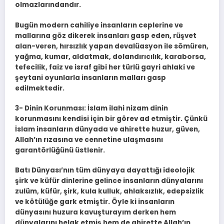
olmazlarındandır.
Bugün modern cahiliye insanların ceplerine ve
mallarına göz dikerek insanları gasp eden, rüşvet
alan-veren, hırsızlık yapan devalüasyon ile sömüren,
yağma, kumar, aldatmak, dolandırıcılık, karaborsa,
tefecilik, faiz ve israf gibi her türlü gayri ahlaki ve
şeytani oyunlarla insanların malları gasp
edilmektedir.
3- Dinin Korunması: İslam ilahi nizam dinin
korunmasını kendisi için bir görev ad etmiştir. Çünkü
İslam insanların dünyada ve ahirette huzur, güven,
Allah’ın rızasına ve cennetine ulaşmasını
garantörlüğünü üstlenir.
Batı Dünyası’nın tüm dünyaya dayattığı ideolojik
şirk ve küfür dinlerine gelince insanların dünyalarını
zulüm, küfür, şirk, kula kulluk, ahlaksızlık, edepsizlik
ve kötülüğe gark etmiştir. Öyle ki insanların
dünyasını huzura kavuşturayım derken hem
dünyalarını helak etmiş hem de ahirette Allah’ın