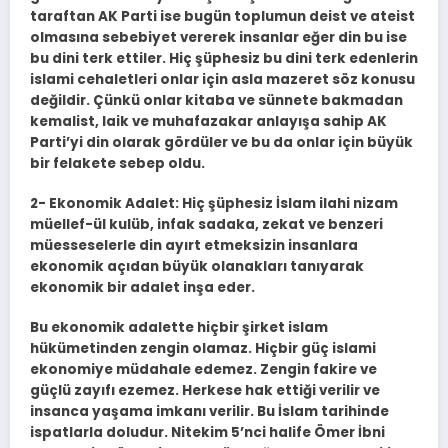
taraftan AK Parti ise bugün toplumun deist ve ateist
olmasına sebebiyet vererek insanlar eğer din bu ise
bu dini terk ettiler. Hiç şüphesiz bu dini terk edenlerin
islami cehaletleri onlar için asla mazeret söz konusu
değildir. Çünkü onlar kitaba ve sünnete bakmadan
kemalist, laik ve muhafazakar anlayışa sahip AK
Parti’yi din olarak gördüler ve bu da onlar için büyük
bir felakete sebep oldu.
2- Ekonomik Adalet: Hiç şüphesiz İslam ilahi nizam
müellef-ül kulüb, infak sadaka, zekat ve benzeri
müesseselerle din ayırt etmeksizin insanlara
ekonomik açıdan büyük olanakları tanıyarak
ekonomik bir adalet inşa eder.
Bu ekonomik adalette hiçbir şirket islam
hükümetinden zengin olamaz. Hiçbir güç islami
ekonomiye müdahale edemez. Zengin fakire ve
güçlü zayıfı ezemez. Herkese hak ettiği verilir ve
insanca yaşama imkanı verilir. Bu İslam tarihinde
ispatlarla doludur. Nitekim 5’nci halife Ömer İbni