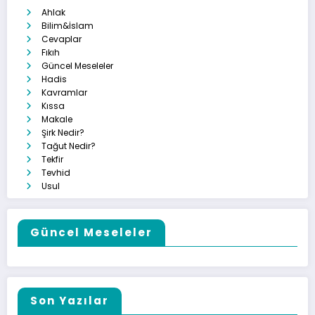
Ahlak
Bilim&İslam
Cevaplar
Fıkıh
Güncel Meseleler
Hadis
Kavramlar
Kıssa
Makale
Şirk Nedir?
Tağut Nedir?
Tekfir
Tevhid
Usul
Güncel Meseleler
Son Yazılar