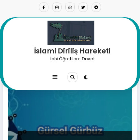
İçeriğe
atla
İslami Diriliş Hareketi
Etiket: rubuiyet
İlahi Öğretilere Davet