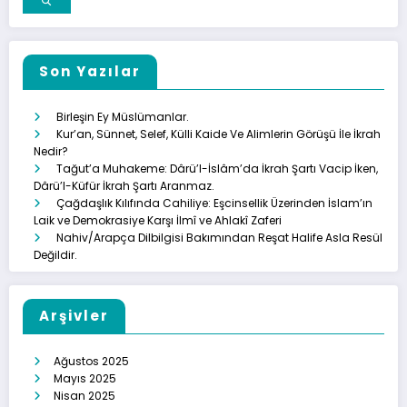
Son Yazılar
Birleşin Ey Müslümanlar.
Kur’an, Sünnet, Selef, Külli Kaide Ve Alimlerin Görüşü İle İkrah
Nedir?
Tağut’a Muhakeme: Dârü’l-İslâm’da İkrah Şartı Vacip İken,
Dârü’l-Küfür İkrah Şartı Aranmaz.
Çağdaşlık Kılıfında Cahiliye: Eşcinsellik Üzerinden İslam’ın
Laik ve Demokrasiye Karşı İlmî ve Ahlakî Zaferi
Nahiv/Arapça Dilbilgisi Bakımından Reşat Halife Asla Resül
Değildir.
Arşivler
Ağustos 2025
Mayıs 2025
Nisan 2025