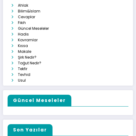
Ahlak
Bilim&İslam
Cevaplar
Fıkıh
Güncel Meseleler
Hadis
Kavramlar
Kıssa
Makale
Şirk Nedir?
Tağut Nedir?
Tekfir
Tevhid
Usul
Güncel Meseleler
Son Yazılar