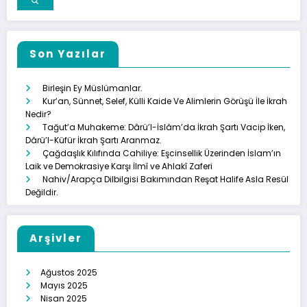
Son Yazılar
Birleşin Ey Müslümanlar.
Kur’an, Sünnet, Selef, Külli Kaide Ve Alimlerin Görüşü İle İkrah
Nedir?
Tağut’a Muhakeme: Dârü’l-İslâm’da İkrah Şartı Vacip İken,
Dârü’l-Küfür İkrah Şartı Aranmaz.
Çağdaşlık Kılıfında Cahiliye: Eşcinsellik Üzerinden İslam’ın
Laik ve Demokrasiye Karşı İlmî ve Ahlakî Zaferi
Nahiv/Arapça Dilbilgisi Bakımından Reşat Halife Asla Resül
Değildir.
Arşivler
Ağustos 2025
Mayıs 2025
Nisan 2025