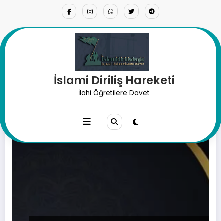
İçeriğe
atla
İslami Diriliş Hareketi
Etiket: vucup
İlahi Öğretilere Davet