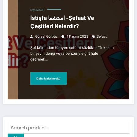
KAVRAMLAR
İstişfa استشفا -Şefaat Ve
Çeşitleri Nelerdir?
Gürsel Gürbüz
1 Kasım 2023
Şefaat
Şef kökünden türeyen şeffaat sözlükte “Tek olan,
bir şeyin dengi veya benzeriyle çift hale
getirmek…
Daha fazlasını oku