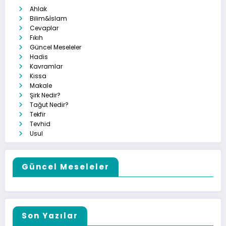
Ahlak
Bilim&İslam
Cevaplar
Fıkıh
Güncel Meseleler
Hadis
Kavramlar
Kıssa
Makale
Şirk Nedir?
Tağut Nedir?
Tekfir
Tevhid
Usul
Güncel Meseleler
Son Yazılar