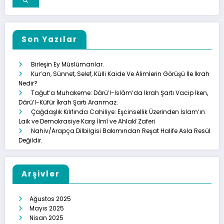
Son Yazılar
Birleşin Ey Müslümanlar.
Kur’an, Sünnet, Selef, Külli Kaide Ve Alimlerin Görüşü İle İkrah
Nedir?
Tağut’a Muhakeme: Dârü’l-İslâm’da İkrah Şartı Vacip İken,
Dârü’l-Küfür İkrah Şartı Aranmaz.
Çağdaşlık Kılıfında Cahiliye: Eşcinsellik Üzerinden İslam’ın
Laik ve Demokrasiye Karşı İlmî ve Ahlakî Zaferi
Nahiv/Arapça Dilbilgisi Bakımından Reşat Halife Asla Resül
Değildir.
Arşivler
Ağustos 2025
Mayıs 2025
Nisan 2025