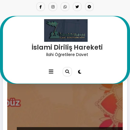
İçeriğe
atla
İslami Diriliş Hareketi
Etiket: şefaat
İlahi Öğretilere Davet