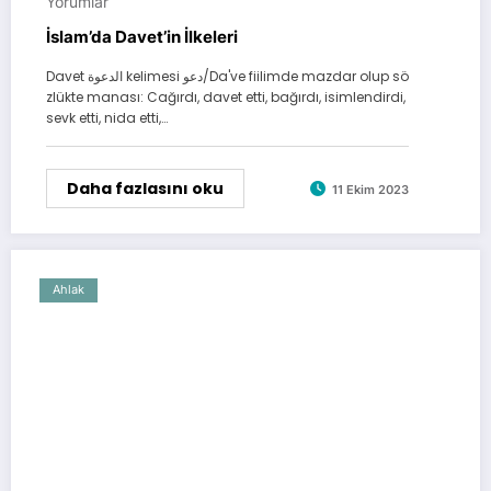
Yorumlar
İslam’da Davet’in İlkeleri
Davet الدعوة kelimesi دعو/Da've fiilimde mazdar olup sö
zlükte manası: Cağırdı, davet etti, bağırdı, isimlendirdi,
sevk etti, nida etti,…
Daha fazlasını oku
11 Ekim 2023
Ahlak