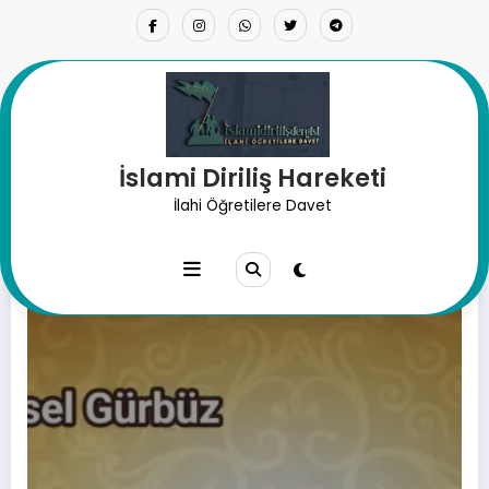
İçeriğe
atla
İslami Diriliş Hareketi
Etiket: davet
İlahi Öğretilere Davet