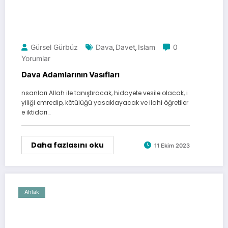
Gürsel Gürbüz
Dava
Davet
Islam
0
,
,
Yorumlar
Dava Adamlarının Vasıfları
nsanları Allah ile tanıştıracak, hidayete vesile olacak, i
yiliği emredip, kötülüğü yasaklayacak ve ilahi öğretiler
e iktidarı…
Daha fazlasını oku
11 Ekim 2023
Ahlak