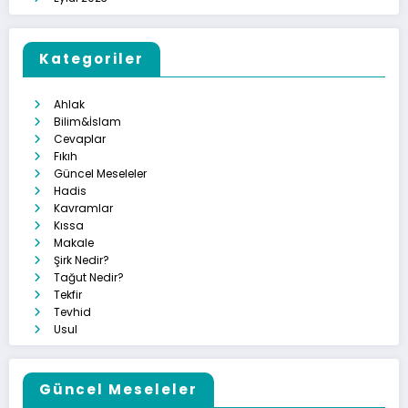
Kategoriler
Ahlak
Bilim&İslam
Cevaplar
Fıkıh
Güncel Meseleler
Hadis
Kavramlar
Kıssa
Makale
Şirk Nedir?
Tağut Nedir?
Tekfir
Tevhid
Usul
Güncel Meseleler